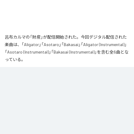
呂布カルマの「財産」が配信開始された。今回デジタル配信された
楽曲は、「Aligator」「Asotaro」「Bakasai」「Aligator (Instrumental)」
「Asotaro (Instrumental)」「Bakasai (Instrumental)」を含む全6曲とな
っている。
なお「
財産
」は、
Apple Music
、
Spotify
、
LINE MUSIC
、
YouTube
Music
、
Amazon Music Unlimited
などの音楽配信サービスで聴くこと
ができる。
各配信サービス：
財産