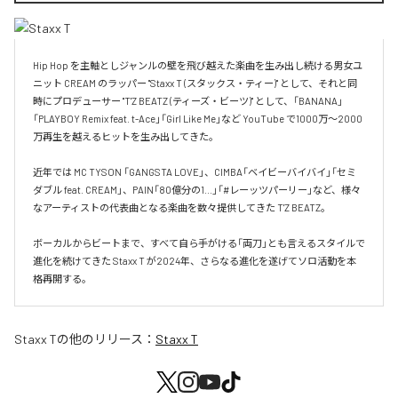
Hip Hop を主軸としジャンルの壁を飛び越えた楽曲を生み出し続ける男女ユ
ニット CREAM のラッパー "Staxx T (スタックス・ティー)" として、それと同
時にプロデューサー "T'Z BEATZ (ティーズ・ビーツ)" として、「BANANA」
「PLAYBOY Remix feat. t-Ace」「Girl Like Me」など YouTube で1000万〜2000
万再生を越えるヒットを生み出してきた。

近年では MC TYSON 「GANGSTA LOVE」、CIMBA「ベイビーバイバイ」「セミ
ダブル feat. CREAM」、PAIN「80億分の1...」「#レーッツパーリー」など、様々
なアーティストの代表曲となる楽曲を数々提供してきた T'Z BEATZ。

ボーカルからビートまで、すべて自ら手がける「両刀」とも言えるスタイルで
進化を続けてきた Staxx T が2024年、さらなる進化を遂げてソロ活動を本
格再開する。
Staxx T
の他のリリース：
Staxx T