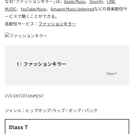
なお「
ファッションキラー
」は、
Apple Music
、
Spotify
、
LINE
MUSIC
、
YouTube Music
、
Amazon Music Unlimited
などの音楽配信サ
ービスで聴くことができる。
各配信サービス：
ファッションキラー
1
：
ファッションキラー
Staxx T
VVS ENTERTAINMENT
ジャンル：
ヒップホップ/ラップ
/
ポップ
/
パンク
Staxx T