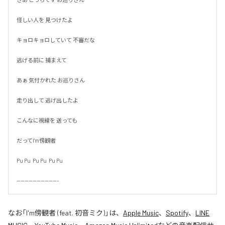
怪しい人を 見つけたよ

キョロキョロしていて 不審だな

逃げる前に 捕まえて

あぁ 気付かれた お巡りさん

走り出して 逃げ出したよ

こんなに視線を 送っても

だってI'm傍観者

Pu Pu  Pu Pu  Pu Pu

---------------------
なお「
I'm傍観者 (feat. 初音ミク)
」は、
Apple Music
、
Spotify
、
LINE