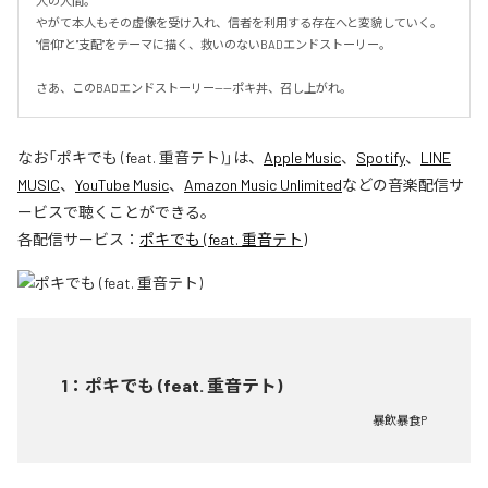
人の人間。

やがて本人もその虚像を受け入れ、信者を利用する存在へと変貌していく。

"信仰"と"支配"をテーマに描く、救いのないBADエンドストーリー。

さあ、このBADエンドストーリー——ポキ丼、召し上がれ。
なお「
ポキでも (feat. 重音テト)
」は、
Apple Music
、
Spotify
、
LINE
MUSIC
、
YouTube Music
、
Amazon Music Unlimited
などの音楽配信サ
ービスで聴くことができる。
各配信サービス：
ポキでも (feat. 重音テト)
1
：
ポキでも (feat. 重音テト)
暴飲暴食P