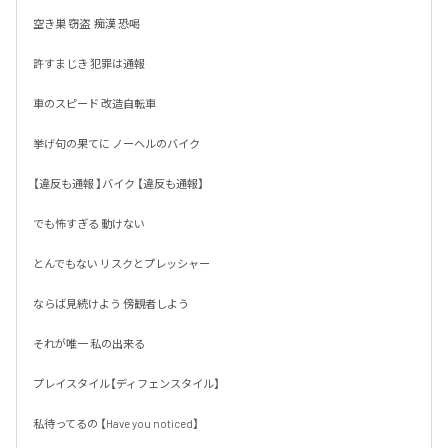
空き巣 窃盗  痴漢 恐喝

許すまじき 犯罪は通報

車のスピード 改造自転車

挙げ句の果てに ノーヘルのバイク

【違反も通報 】バイク 【違反も通報】

でも怖すぎる 動けない 

とんでもない リスクとプレッシャー

ならば見続けよう 傍観者しよう

それが唯一 私の出来る 

プレイスタイル【ディフェンスタイル】

私待ってるの 【Have you noticed】
