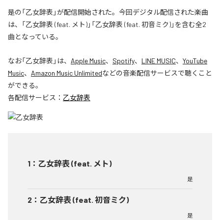
是の「乙女辞表」が配信開始された。今回デジタル配信された楽曲
は、「乙女辞表 (feat. メト)」「乙女辞表 (feat. 初音ミク)」を含む全2
曲となっている。
なお「
乙女辞表
」は、
Apple Music
、
Spotify
、
LINE MUSIC
、
YouTube
Music
、
Amazon Music Unlimited
などの音楽配信サービスで聴くこと
ができる。
各配信サービス：
乙女辞表
1
：
乙女辞表 (feat. メト)
是
2
：
乙女辞表 (feat. 初音ミク)
是