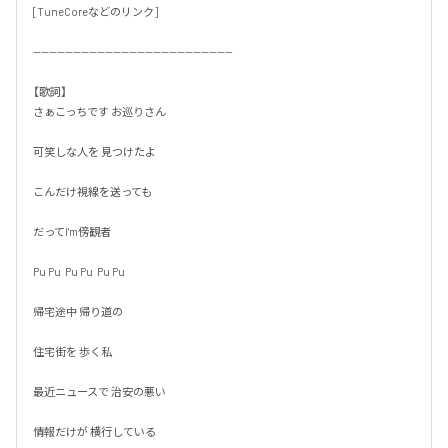
[TuneCoreなどのリンク]

--------------------------------------------------

【歌詞】

さぁこっちです お巡りさん

可笑しな人を 見つけたよ

こんだけ視線を送っても

だってI'm傍観者

Pu Pu  Pu Pu  Pu Pu

帰宅途中 帰り道の

住宅街を 歩く私

最近ニュースで 治安の悪い

情報だけが 横行している
