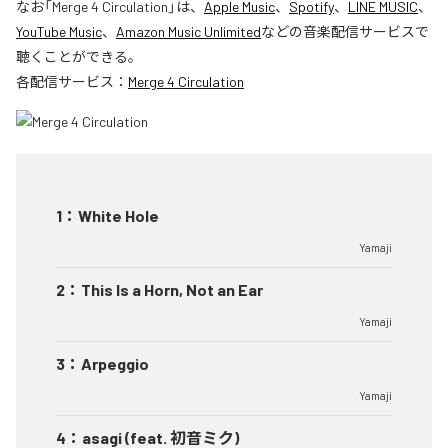
なお「
Merge 4 Circulation
」は、
Apple Music
、
Spotify
、
LINE MUSIC
、
YouTube Music
、
Amazon Music Unlimited
などの音楽配信サービスで
聴くことができる。
各配信サービス：
Merge 4 Circulation
1
：
White Hole
Yamaji
2
：
This Is a Horn, Not an Ear
Yamaji
3
：
Arpeggio
Yamaji
4
：
asagi (feat. 初音ミク)