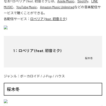
なお「
ロベリア (feat. 初音ミク)
」は、
Apple Music
、
Spotify
、
LINE
MUSIC
、
YouTube Music
、
Amazon Music Unlimited
などの音楽配信サ
ービスで聴くことができる。
各配信サービス：
ロベリア (feat. 初音ミク)
1
：
ロベリア (feat. 初音ミク)
桜木冬
ジャンル：
ボーカロイド
/
J-Pop
/
ハウス
桜木冬