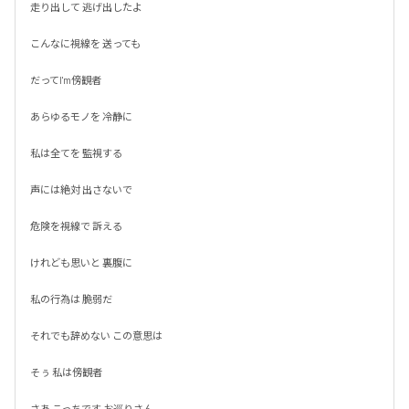
走り出して 逃げ出したよ

こんなに視線を 送っても

だってI'm傍観者

あらゆるモノを 冷静に

私は全てを 監視する

声には絶対 出さないで

危険を視線で 訴える

けれども思いと 裏腹に

私の行為は 脆弱だ

それでも辞めない この意思は

そぅ 私は傍観者

さあ こっちです お巡りさん
