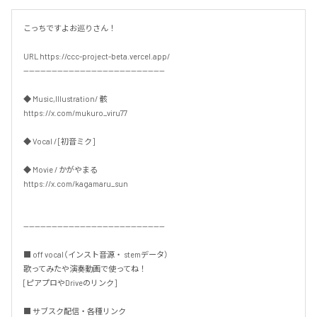
こっちですよお巡りさん！

URL https://ccc-project-beta.vercel.app/

--------------------------------------------------

◆ Music,Illustration/ 骸

https://x.com/mukuro_viru77

◆ Vocal / [初音ミク]

◆ Movie / かがやまる

https://x.com/kagamaru_sun

--------------------------------------------------

■ off vocal（インスト音源・ stemデータ）

歌ってみたや演奏動画で使ってね！

[ピアプロやDriveのリンク]

■ サブスク配信・各種リンク
