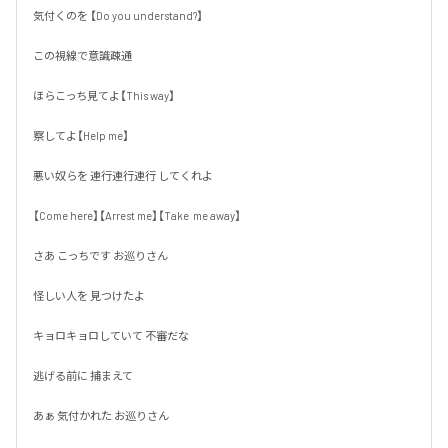
気付くのを 【Do you understand?】

この視線で意識疎通

ほらこっち見てよ【This way】

察してよ【Help me】

悪い奴らを 連行連行連行 してくれよ

【Come here】【Arrest me】【Take  me away】

さあ こっちです お巡りさん

怪しい人を 見つけたよ

キョロキョロしていて 不審だな

逃げる前に 捕まえて

あぁ 気付かれた お巡りさん
