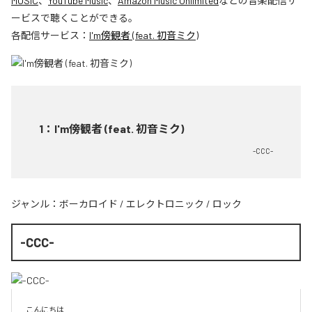
MUSIC
、
YouTube Music
、
Amazon Music Unlimited
などの音楽配信サ
ービスで聴くことができる。
各配信サービス：
I'm傍観者 (feat. 初音ミク)
1
：
I'm傍観者 (feat. 初音ミク)
-CCC-
ジャンル：
ボーカロイド
/
エレクトロニック
/
ロック
-CCC-
こんにちは
