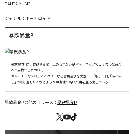
PANDA MUSIC
ジャンル：
ボーカロイド
暴飲暴食P
暴飲暴食Pは、食欲や衝動、止められない欲望を、ポップでコミカルな音楽
へと変換するボカロP。

キャッチーなメロディとクセになる言葉選びを武器に、「もう一口」「あと少
し」と繰り返したくなるような中毒性の高い楽曲を生み出している。
暴飲暴食P
の他のリリース：
暴飲暴食P