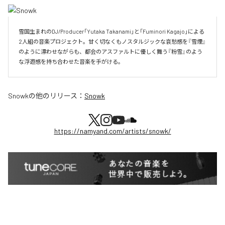
雪国生まれのDJ/Producer「Yutaka Takanami」と「Fuminori Kagajo」による
2人組の音楽プロジェクト。甘く切なくもノスタルジックな哀愁感を『雪煙』
のように漂わせながらも、都会のアスファルトに優しく舞う『粉雪』のよう
な浮遊感を持ち合わせた音楽を手がける。
Snowk
の他のリリース：
Snowk
https://namyand.com/artists/snowk/