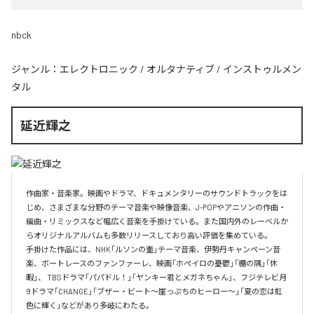
nbck
ジャンル：
エレクトロニック
/
オルタナティブ
/
インストゥルメン
タル
延近輝之
作曲家・音楽家。映画やドラマ、ドキュメンタリーのサウンドトラックをは
じめ、さまざまな分野のテーマ音楽や映像音楽、J-POPやアニソンの作曲・
編曲・リミックスなど幅広く音楽を手掛けている。また国内外のレーベルか
らオリジナルアルバムも多数リリースしており高い評価を集めている。

手掛けた作品には、NHK「ルソンの壷」テーマ音楽、伊勢丹キャンペーン音
楽、ボートレースのファンファーレ、映画「ホペイロの憂鬱」「棚の隅」「休
暇」、 TBSドラマ「パパドル！」「ヤンキー君とメガネちゃん」、フジテレビ月
9ドラマ「CHANGE」「ブザー・ビート～崖っぷちのヒーロー～」「夏の恋は虹
色に輝く」などがあり多岐にわたる。