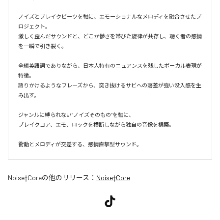
ノイズとブレイクビーツを軸に、エモーショナルなメロディを融合させたプ
ロジェクト。

激しく歪んだサウンドと、どこか儚さを帯びた旋律が共存し、聴く者の感情
を一瞬で引き裂く。

全編英語詞でありながら、日本人特有のニュアンスを残したボーカル表現が
特徴。

語りかけるようなフレーズから、突き抜けるサビへの落差が強い没入感を生
み出す。

ジャンルに縛られない“ノイズそのもの”を軸に、

ブレイクコア、エモ、ロックを横断しながら独自の音像を構築。

衝動とメロディが交差する、感情直撃型サウンド。
Noise†Core
の他のリリース：
Noise†Core