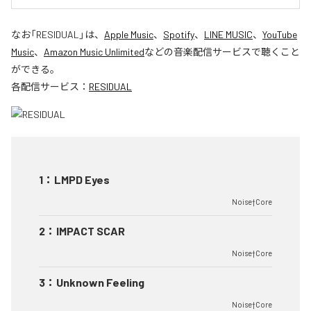
なお「
RESIDUAL
」は、
Apple Music
、
Spotify
、
LINE MUSIC
、
YouTube
Music
、
Amazon Music Unlimited
などの音楽配信サービスで聴くこと
ができる。
各配信サービス：
RESIDUAL
1
：
LMPD Eyes
Noise†Core
2
：
IMPACT SCAR
Noise†Core
3
：
Unknown Feeling
Noise†Core