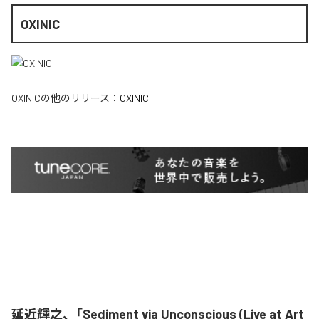
OXINIC
OXINIC
の他のリリース：
OXINIC
延近輝之、「Sediment via Unconscious (Live at Art