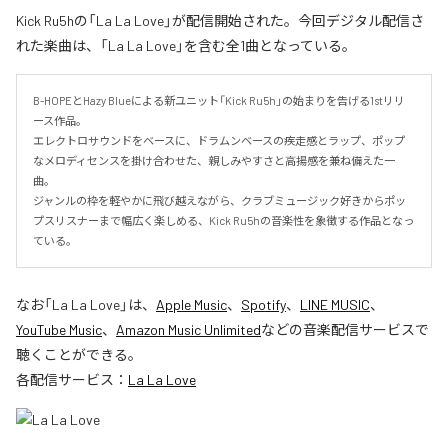
Kick Ru5hの「La La Love」が配信開始された。今回デジタル配信さ
れた楽曲は、「La La Love」を含む全1曲となっている。
B-HOPEとHazy Blueによる新ユニット「Kick Ru5h」の始まりを告げる1stリリ
ース作品。

エレクトロサウンドをベースに、ドラムンベースの疾走感とラップ、ポップ
なメロディセンスを掛け合わせた、親しみやすさと高揚感を兼ね備えた一
曲。

ジャンルの枠を軽やかに飛び越えながら、クラブミュージック好きからポッ
プスリスナーまで幅広く楽しめる、Kick Ru5hの音楽性を象徴する作品となっ
ている。
なお「
La La Love
」は、
Apple Music
、
Spotify
、
LINE MUSIC
、
YouTube Music
、
Amazon Music Unlimited
などの音楽配信サービスで
聴くことができる。
各配信サービス：
La La Love