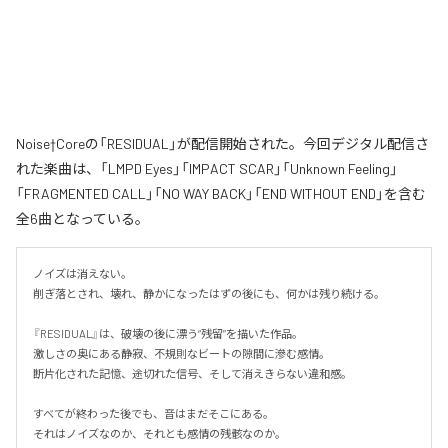
Noise†Coreの「RESIDUAL」が配信開始された。今回デジタル配信さ
れた楽曲は、「LMPD Eyes」「IMPACT SCAR」「Unknown Feeling」
「FRAGMENTED CALL」「NO WAY BACK」「END WITHOUT END」を含む
全6曲となっている。
ノイズは消えない。

削ぎ落とされ、壊れ、静かになったはずの後にも、何かは残り続ける。

『RESIDUAL』は、破壊の後に漂う“残留”を描いた作品。

激しさの奥にある静寂、不規則なビートの隙間に滲む感情。

断片化された記憶、途切れた信号、そして消えきらない違和感。

すべてが終わった後でも、音はまだそこにある。

それはノイズなのか、それとも感情の残骸なのか。