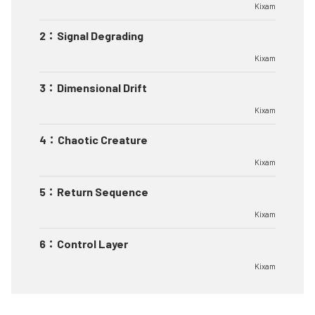
Kixam
2
：
Signal Degrading
Kixam
3
：
Dimensional Drift
Kixam
4
：
Chaotic Creature
Kixam
5
：
Return Sequence
Kixam
6
：
Control Layer
Kixam