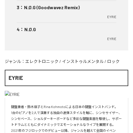
3
：
N.Ø.G (Goodwavez Remix)
EYRIE
4
：
N.Ø.G
EYRIE
ジャンル：
エレクトロニック
/
インストゥルメンタル
/
ロック
EYRIE
鍵盤奏者・鈴木瑛子とRina Kohmotoによる日本の鍵盤インストバンド。

1台のピアノを2人で演奏する独自の連弾スタイルを軸に、シンセサイザー、
シンセベース、ショルダーキーボードなど多彩な鍵盤楽器を駆使し、サポー
トドラムとともにダイナミックでエモーショナルなライブを展開する。

2021年のフジロックでのデビュー以降、ジャンルを越えて全国のイベン