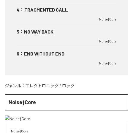
4
：
FRAGMENTED CALL
Noise†Core
5
：
NO WAY BACK
Noise†Core
6
：
END WITHOUT END
Noise†Core
ジャンル：
エレクトロニック
/
ロック
Noise†Core
Noise†Core
