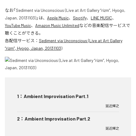
なお「
Sediment via Unconscious (Live at Art Gallery “rizm”, Hyogo,
Japan, 20131103)
」は、
Apple Music
、
Spotify
、
LINE MUSIC
、
YouTube Music
、
Amazon Music Unlimited
などの音楽配信サービスで
聴くことができる。
各配信サービス：
Sediment via Unconscious (Live at Art Gallery
“rizm”, Hyogo, Japan, 20131103)
1
：
Ambient Improvisation Part.1
延近輝之
2
：
Ambient Improvisation Part.2
延近輝之