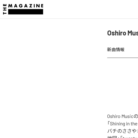
Oshiro M
新曲情報
Oshiro M
「Shining i
バチのささや