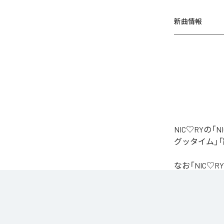
新曲情報
NIC♡RYの
グッタイム」「
なお「
NIC♡RY
Unlimited
など
各配信サービ