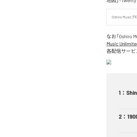
地図」「twenty
Oshiro Music
なお「
Oshiro M
Music Unlimite
各配信サービ
1
：
Shin
2
：
190