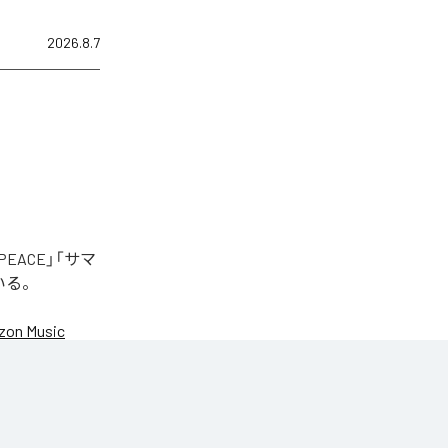
2026.8.7
EACE」「サマ
いる。
on Music