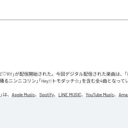
「NIC♡RY」が配信開始された。今回デジタル配信された楽曲は、「P
踊るニンニコリン」「Hey!!トモダッチ☆」を含む全4曲となって
」は、
Apple Music
、
Spotify
、
LINE MUSIC
、
YouTube Music
、
Amaz
の音楽配信サービスで聴くことができる。
ス：
NIC♡RY