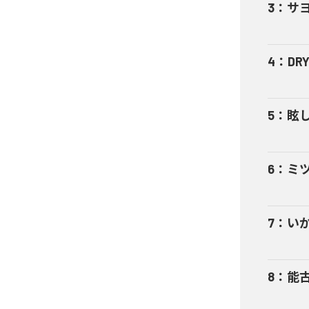
3
：
サ
4
：
DR
5
：
眩
6
：
ミ
7
：
い
8
：
能