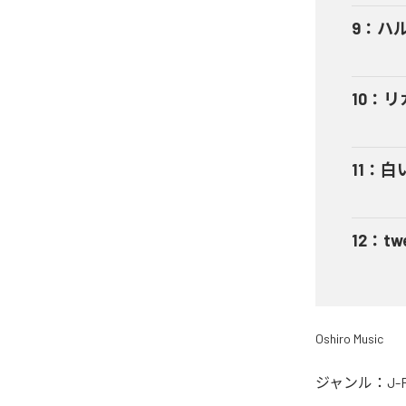
9
：
ハ
10
：
リ
11
：
白
12
：
twe
Oshiro Music
ジャンル：
J-