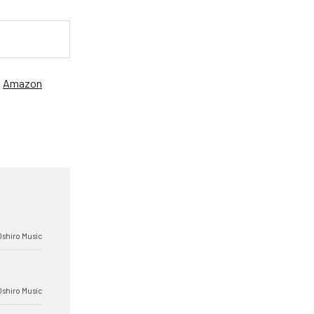
、
Amazon
Oshiro Music
Oshiro Music