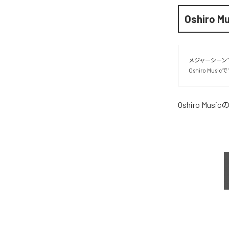
Oshiro M
メジャーシーン
Oshiro Music
Oshiro Music