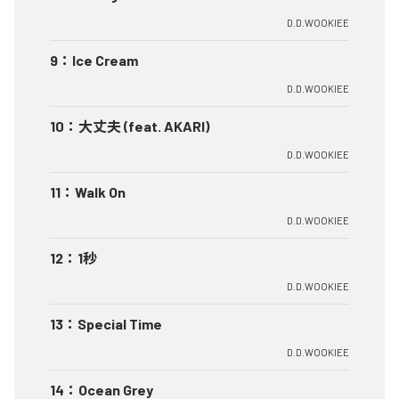
D.D.WOOKIEE
9
：
Ice Cream
D.D.WOOKIEE
10
：
大丈夫 (feat. AKARI)
D.D.WOOKIEE
11
：
Walk On
D.D.WOOKIEE
12
：
1秒
D.D.WOOKIEE
13
：
Special Time
D.D.WOOKIEE
14
：
Ocean Grey