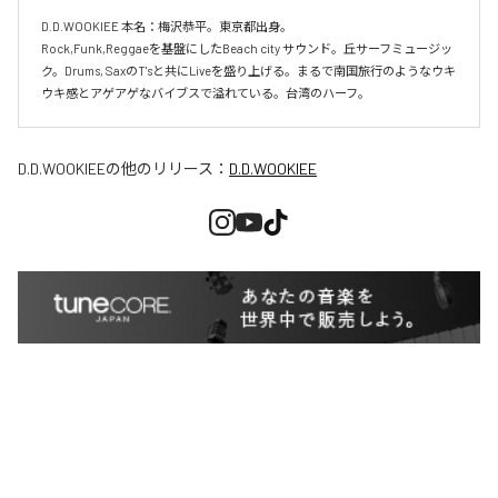
D.D.WOOKIEE 本名：梅沢恭平。東京都出身。

Rock,Funk,Reggaeを基盤にしたBeach city サウンド。丘サーフミュージッ
ク。Drums, SaxのT'sと共にLiveを盛り上げる。まるで南国旅行のようなウキ
ウキ感とアゲアゲなバイブスで溢れている。台湾のハーフ。
D.D.WOOKIEE
の他のリリース：
D.D.WOOKIEE