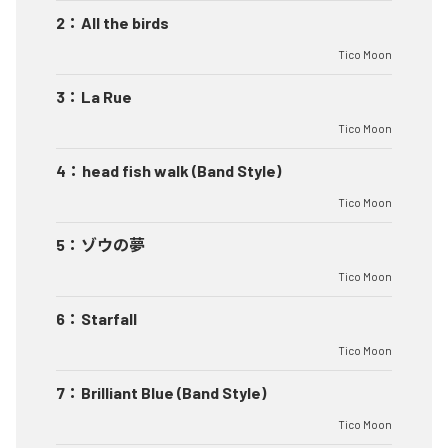
2
：
All the birds
Tico Moon
3
：
La Rue
Tico Moon
4
：
head fish walk (Band Style)
Tico Moon
5
：
ゾウの夢
Tico Moon
6
：
Starfall
Tico Moon
7
：
Brilliant Blue (Band Style)
Tico Moon