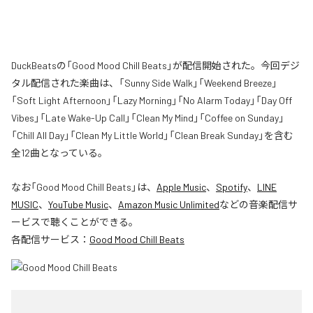
DuckBeatsの「Good Mood Chill Beats」が配信開始された。今回デジ
タル配信された楽曲は、「Sunny Side Walk」「Weekend Breeze」
「Soft Light Afternoon」「Lazy Morning」「No Alarm Today」「Day Off
Vibes」「Late Wake-Up Call」「Clean My Mind」「Coffee on Sunday」
「Chill All Day」「Clean My Little World」「Clean Break Sunday」を含む
全12曲となっている。
なお「
Good Mood Chill Beats
」は、
Apple Music
、
Spotify
、
LINE
MUSIC
、
YouTube Music
、
Amazon Music Unlimited
などの音楽配信サ
ービスで聴くことができる。
各配信サービス：
Good Mood Chill Beats