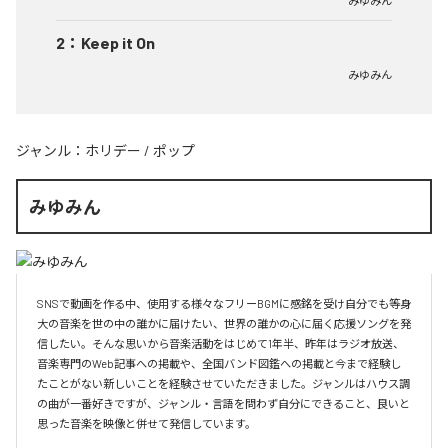
みゆみん
2
：
Keep it On
みゆみん
ジャンル：
ホリデー
/
ポップ
みゆみん
SNSで動画を作る中、使用する様々なフリーBGMに感銘を受け自分でも等身
大の音楽を世の中の誰かに届けたい、世界の誰かの心に届く応援ソングを発
信したい。そんな思いから音楽活動をはじめて1年半、昨年はラジオ放送、
音楽専門のWeb記事への掲載や、全国バンド図鑑への掲載と今まで経験し
たことがない新しいことを経験させていただきました。ジャンルはハウス調
の曲が一番好きですが、ジャンル・言語を問わず自分にできること、良いと
思った音楽を映像と併せて発信しています。