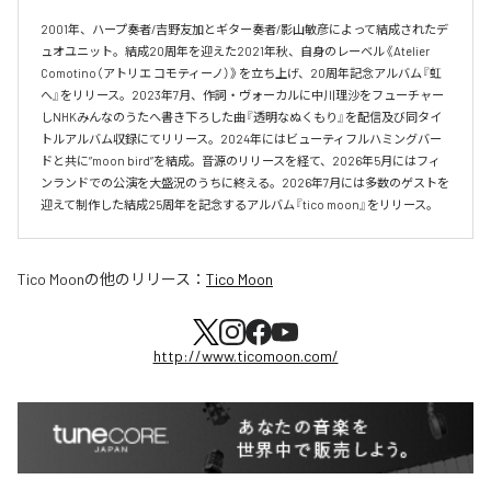
2001年、ハープ奏者/吉野友加とギター奏者/影山敏彦によって結成されたデ
ュオユニット。結成20周年を迎えた2021年秋、自身のレーベル《Atelier 
Comotino（アトリエ コモティーノ）》を立ち上げ、20周年記念アルバム『虹
へ』をリリース。2023年7月、作詞・ヴォーカルに中川理沙をフューチャー
しNHKみんなのうたへ書き下ろした曲『透明なぬくもり』を配信及び同タイ
トルアルバム収録にてリリース。2024年にはビューティフルハミングバー
ドと共に”moon bird”を結成。音源のリリースを経て、2026年5月にはフィ
ンランドでの公演を大盛況のうちに終える。2026年7月には多数のゲストを
迎えて制作した結成25周年を記念するアルバム『tico moon』をリリース。
Tico Moon
の他のリリース：
Tico Moon
http://www.ticomoon.com/