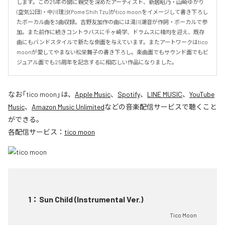
します。この25年の間に親交を深めたアーティスト、新居昭乃・山崎ゆかり
(空気公団)・中川理沙(Pome Shih Tzu)がtico moonをイメージして書き下ろし
たボーカル曲を3曲収録。吉野友加作の曲には湯川潮音が作詞・ボーカルで参
加。また前作に続きコントラバスに千ヶ崎学、ドラムスに楠均を迎え、既存
曲にもバンドスタイルで新たな側面を与えています。またアートワークはtico 
moonが愛してやまない松栄舞子の書き下ろし。楽曲面でもサウンド面でもビ
ジュアル面でも25周年を記念するに相応しい作品になりました。
なお「
tico moon
」は、
Apple Music
、
Spotify
、
LINE MUSIC
、
YouTube
Music
、
Amazon Music Unlimited
などの音楽配信サービスで聴くこと
ができる。
各配信サービス：
tico moon
1
：
Sun Child (Instrumental Ver.)
Tico Moon