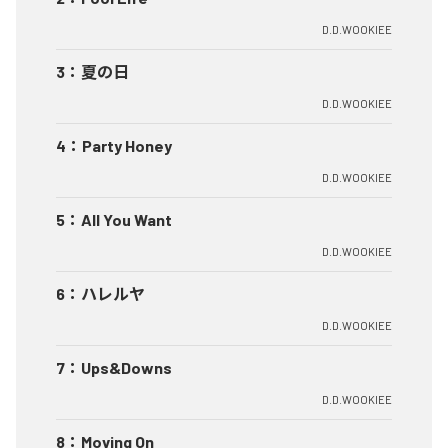
D.D.WOOKIEE
3
：
夏の日
D.D.WOOKIEE
4
：
Party Honey
D.D.WOOKIEE
5
：
All You Want
D.D.WOOKIEE
6
：
ハレルヤ
D.D.WOOKIEE
7
：
Ups&Downs
D.D.WOOKIEE
8
：
Moving On