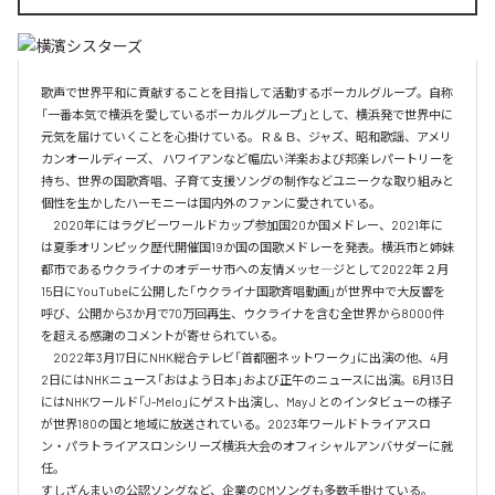
歌声で世界平和に貢献することを目指して活動するボーカルグループ。自称
「一番本気で横浜を愛しているボーカルグループ」として、横浜発で世界中に
元気を届けていくことを心掛けている。Ｒ＆Ｂ、ジャズ、昭和歌謡、アメリ
カンオールディーズ、 ハワイアンなど幅広い洋楽および邦楽レパートリーを
持ち、世界の国歌斉唱、子育て支援ソングの制作などユニークな取り組みと
個性を生かしたハーモニーは国内外のファンに愛されている。

　2020年にはラグビーワールドカップ参加国20か国メドレー、2021年に
は夏季オリンピック歴代開催国19か国の国歌メドレーを発表。横浜市と姉妹
都市であるウクライナのオデーサ市への友情メッセ―ジとして2022年２月
15日にYouTubeに公開した「ウクライナ国歌斉唱動画」が世界中で大反響を
呼び、公開から3か月で70万回再生、ウクライナを含む全世界から8000件
を超える感謝のコメントが寄せられている。

　2022年3月17日にNHK総合テレビ「首都圏ネットワーク」に出演の他、4月
2日にはNHKニュース「おはよう日本」および正午のニュースに出演。6月13日
にはNHKワールド「J-Melo」にゲスト出演し、May J とのインタビューの様子
が世界180の国と地域に放送されている。2023年ワールドトライアスロ
ン・パラトライアスロンシリーズ横浜大会のオフィシャルアンバサダーに就
任。

すしざんまいの公認ソングなど、企業のCMソングも多数手掛けている。