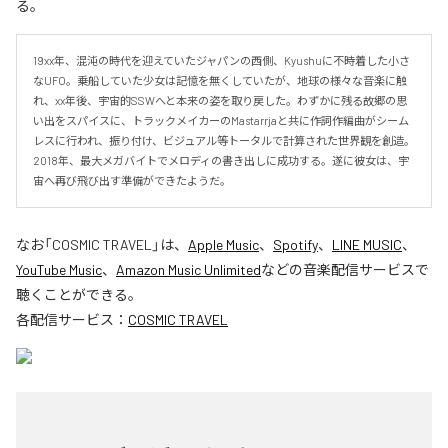
る。
19xx年、混沌の時代を迎えていたジャパンの西側、Kyushuに不時着した小さ
なUFO。乗船していた少女は記憶を無くしていたが、地球の様々な音楽に触
れ、xx年後、宇宙的SSWへと本来の姿を取り戻した。わずかに残る故郷の思
い出をスパイスに、トラックメイカーのMastarrjaと共に作詞作編曲がシーム
レスに行われ、振り付け、ビジュアル等トータルで計算された世界観を創造。
2018年、最大メガバイトでメロディの書き出しに成功する。遂に彼女は、宇
宙へ再び飛び出す準備ができたようだ。
なお「
COSMIC TRAVEL
」は、
Apple Music
、
Spotify
、
LINE MUSIC
、
YouTube Music
、
Amazon Music Unlimited
などの音楽配信サービスで
聴くことができる。
各配信サービス：
COSMIC TRAVEL