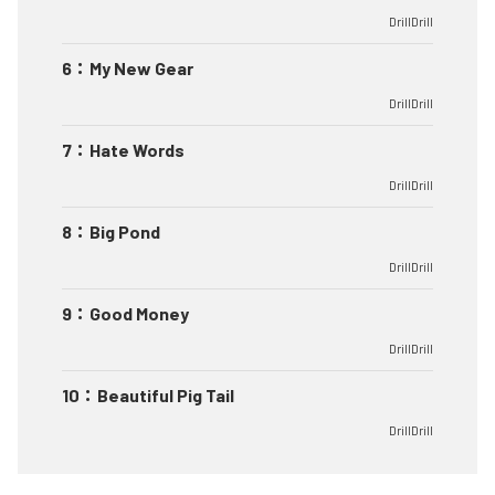
DrillDrill
6
：
My New Gear
DrillDrill
7
：
Hate Words
DrillDrill
8
：
Big Pond
DrillDrill
9
：
Good Money
DrillDrill
10
：
Beautiful Pig Tail
DrillDrill