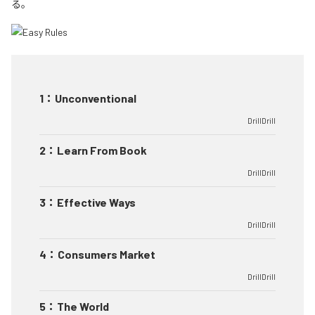
る。
1
：
Unconventional
DrillDrill
2
：
Learn From Book
DrillDrill
3
：
Effective Ways
DrillDrill
4
：
Consumers Market
DrillDrill
5
：
The World