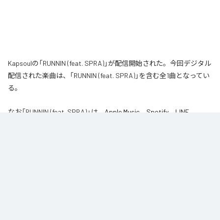
Kapsoulの「RUNNIN (feat. SPRA)」が配信開始された。今回デジタル
配信された楽曲は、「RUNNIN (feat. SPRA)」を含む全1曲となってい
る。
なお「
RUNNIN (feat. SPRA)
」は、
Apple Music
、
Spotify
、
LINE
MUSIC
、
YouTube Music
、
Amazon Music Unlimited
などの音楽配信サ
ービスで聴くことができる。
各配信サービス：
RUNNIN (feat. SPRA)
1
：
RUNNIN (feat. SPRA)