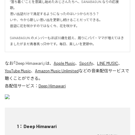
”落ち着く”ことを意識し始めたおじさんたちへ、SANABAGUN.なりの応援
歌。

思い出話だけで満足するようになったのはいつからだろう？

いや、今から新しい思い出を更新し続けることだってできる。

昔話に花を咲かすのではなく今、花を咲かす。

SANABAGUN.のメンバーもほぼ30歳を超え、周りにパパ・ママが増えてはき
ましたがまだ青春真っ只中です。毎日、楽しいを更新中。
なお「
Deep Himawari
」は、
Apple Music
、
Spotify
、
LINE MUSIC
、
YouTube Music
、
Amazon Music Unlimited
などの音楽配信サービスで
聴くことができる。
各配信サービス：
Deep Himawari
1
：
Deep Himawari