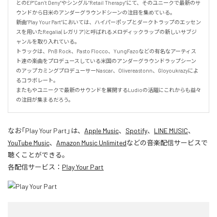
とのEP”Can’t Deny”やシングル”Retail Therapy”にて、そのユニークで最新のサ
ウンドから日米のアンダーグラウンドシーンの注目を集めている。

新曲”Play Your Part”においては、ハイパーポップとダークトラップのエッセン
スを用いたRegalia(レガリア)と呼ばれるメロディックラップの新しいサブジ
ャンルを取り入れている。

トラックは、PnB Rock、Pasto Flocco、YungFazoなどの有名なアーティス
ト達の楽曲をプロデュースしている米国のアンダーグラウンドラップシーン
のアップカミングプロデューサーNascar、Olivereastonn、Gloyoukrazyによ
るコラボレート。

またもやユニークで最新のサウンドを展開するLudioの活躍にこれからも益々
の注目が集まるだろう。
なお「
Play Your Part
」は、
Apple Music
、
Spotify
、
LINE MUSIC
、
YouTube Music
、
Amazon Music Unlimited
などの音楽配信サービスで
聴くことができる。
各配信サービス：
Play Your Part