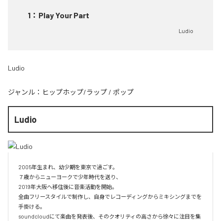
1
：
Play Your Part
Ludio
Ludio
ジャンル：
ヒップホップ/ラップ
/
ポップ
Ludio
2005年生まれ、幼少期を東京で過ごす。

７歳からニューヨークで少年時代を送り、

2019年大阪へ移住後に音楽活動を開始。

全曲フリースタイルで制作し、自身でレコーディングからミキシングまでを
手掛ける。

soundcloudにて楽曲を発表後、そのクオリティの高さから徐々に注目を集