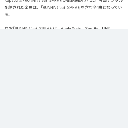
Kapsoulの「RUNNIN (feat. SPRA)」が配信開始された。今回デジタル
配信された楽曲は、「RUNNIN (feat. SPRA)」を含む全1曲となってい
る。
なお「
RUNNIN (feat. SPRA)
」は、
Apple Music
、
Spotify
、
LINE
MUSIC
、
YouTube Music
、
Amazon Music Unlimited
などの音楽配信サ
ービスで聴くことができる。
各配信サービス：
RUNNIN (feat. SPRA)
1
：
RUNNIN (feat. SPRA)
Kapsoul
8th & Olive