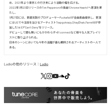
め、2021年より東京との行き来により活動の幅を広げる。

2022年1月23日リリースのTim Pepperoniの楽曲”Chrome Hearts”へ客演を果
たし、

1月27日には、新進気鋭のプロデューサーPuckafallが全曲楽曲提供し、客演
にはUSで今注目を浴びるアーティストTrapgokrazy,Shay$hak,FarrellBが参
加した1st EP”Can’t Deny”をリリース。

デビューして間も無いにもかかわらず+81 connectなど様々な人気プレイリ
ストに取り上げられる。

日本のシーンにおいても今年の活躍が最も期待されるアーティストの一人で
ある。
Ludio
の他のリリース：
Ludio