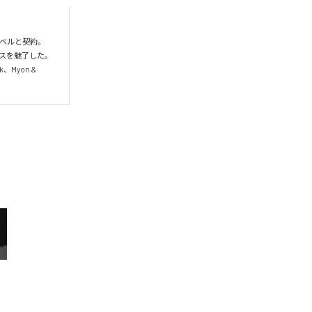
レーベルと契約。

スを魅了した。

yon & 