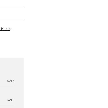
 Music
、
ZANIO
ZANIO