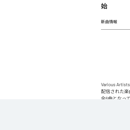
始
新曲情報
Various Ar
配信された楽曲は、「
全6曲となっ
なお「
SESSION
YouTube Music
各配信サービ