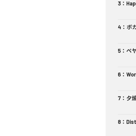
3
：
Hap
4
：
ボカ
5
：
ペ
6
：
Wor
7
：
夕
8
：
Dis