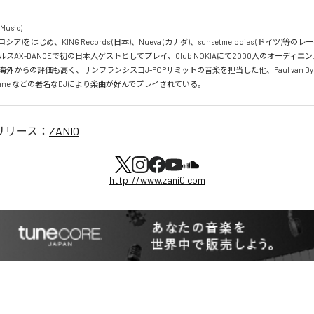
usic)

ic (ロシア)をはじめ、KING Records (日本)、Nueva (カナダ)、sunsetmelodies (ドイツ)等の
ゼルスAX-DANCEで初の日本人ゲストとしてプレイ、Club NOKIAにて2000人のオーディエン
外からの評価も高く、サンフランシスコJ-POPサミットの音楽を担当した他、Paul van Dyk、M
 Chicane などの著名なDJにより楽曲が好んでプレイされている。
リリース：
ZANIO
http://www.zani0.com