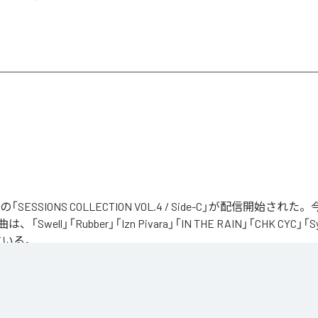
tistsの「SESSIONS COLLECTION VOL.4 / Side-C」が配信開始
Swell」「Rubber」「Izn Pivara」「IN THE RAIN」「CHK CYC」「
ている。
S COLLECTION VOL.4 / Side-C
」は、
Apple Music
、
Spotify
、
LINE 
、
Amazon Music Unlimited
などの音楽配信サービスで聴くこと
ス：
SESSIONS COLLECTION VOL.4 / Side-C