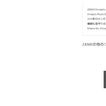
ZANIO (Incepto M
Incepto Mus
2011年ロサン
繊細な音作りは海
Shane 54,
ZANIO
の他の