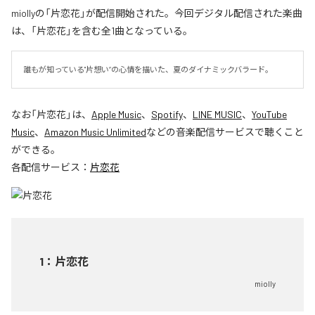
miollyの「片恋花」が配信開始された。今回デジタル配信された楽曲
は、「片恋花」を含む全1曲となっている。
誰もが知っている"片想い”の心情を描いた、夏のダイナミックバラード。
なお「
片恋花
」は、
Apple Music
、
Spotify
、
LINE MUSIC
、
YouTube
Music
、
Amazon Music Unlimited
などの音楽配信サービスで聴くこと
ができる。
各配信サービス：
片恋花
1
：
片恋花
miolly