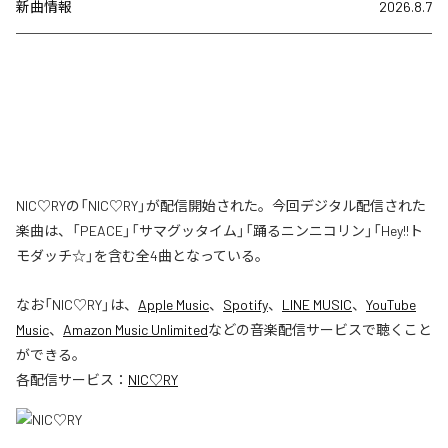
新曲情報
2026.8.7
NIC♡RYの「NIC♡RY」が配信開始された。今回デジタル配信された
楽曲は、「PEACE」「サマグッタイム」「踊るニンニコリン」「Hey!!ト
モダッチ☆」を含む全4曲となっている。
なお「
NIC♡RY
」は、
Apple Music
、
Spotify
、
LINE MUSIC
、
YouTube
Music
、
Amazon Music Unlimited
などの音楽配信サービスで聴くこと
ができる。
各配信サービス：
NIC♡RY