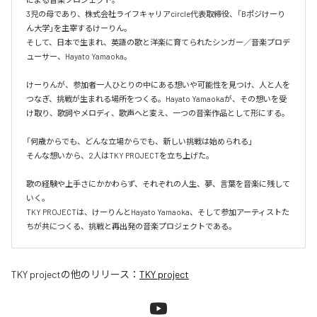
3児の母であり、株式会社ライフキャリアcircle代表取締役、「Bポジけーり
ん大学」を主宰するけーりん。

そして、日本で生まれ、英語の歌と洋楽に育てられたシンガー／音楽プロデ
ューサー、Hayato Yamaoka。

けーりんが、参加者一人ひとりの中にある想いや可能性を見つけ、人と人を
つなぎ、挑戦が生まれる場所をつくる。Hayato Yamaokaが、その想いを受
け取り、歌詞やメロディ、歌声へと変え、一つの音楽作品として形にする。

「何歳からでも、どんな立場からでも、新しい挑戦は始められる」

そんな想いから、2人はTKY PROJECTを立ち上げた。

歌の経験や上手さにかかわらず、それぞれの人生、夢、言葉を音楽に残して
いく。

TKY PROJECTは、けーりんとHayato Yamaoka、そして参加アーティストた
ちが共につくる、挑戦と再出発の音楽プロジェクトである。
TKY project
の他のリリース：
TKY project