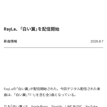
RayLa、「白い翼」を配信開始
新曲情報
2026.8.7
RayLaの「白い翼」が配信開始された。今回デジタル配信された楽
曲は、「白い翼」「F-1」を含む全2曲となっている。
なお「
白い翼
」は、
Apple Music
、
Spotify
、
LINE MUSIC
、
YouTube