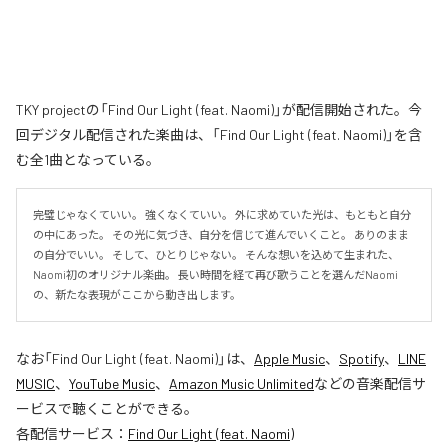
TKY projectの「Find Our Light (feat. Naomi)」が配信開始された。今
回デジタル配信された楽曲は、「Find Our Light (feat. Naomi)」を含
む全1曲となっている。
完璧じゃなくていい。 強くなくていい。 外に求めていた光は、もともと自分
の中にあった。 その光に気づき、自分を信じて進んでいくこと。 ありのまま
の自分でいい。 そして、ひとりじゃない。 そんな想いを込めて生まれた、
Naomi初のオリジナル楽曲。 長い時間を経て再び歌うことを選んだNaomi
の、新たな表現がここから動き出します。
なお「
Find Our Light (feat. Naomi)
」は、
Apple Music
、
Spotify
、
LINE
MUSIC
、
YouTube Music
、
Amazon Music Unlimited
などの音楽配信サ
ービスで聴くことができる。
各配信サービス：
Find Our Light (feat. Naomi)