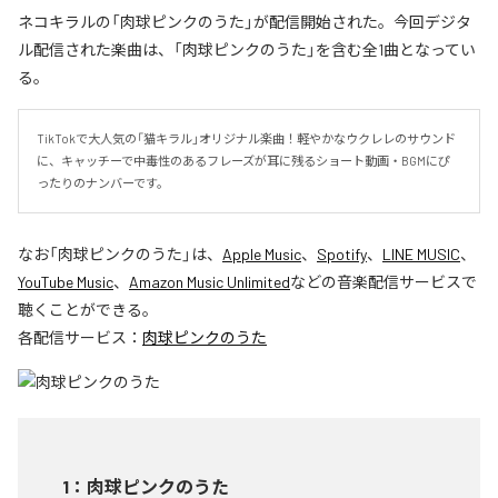
ネコキラルの「肉球ピンクのうた」が配信開始された。今回デジタ
ル配信された楽曲は、「肉球ピンクのうた」を含む全1曲となってい
る。
TikTokで大人気の「猫キラル」オリジナル楽曲！軽やかなウクレレのサウンド
に、キャッチーで中毒性のあるフレーズが耳に残るショート動画・BGMにぴ
ったりのナンバーです。
なお「
肉球ピンクのうた
」は、
Apple Music
、
Spotify
、
LINE MUSIC
、
YouTube Music
、
Amazon Music Unlimited
などの音楽配信サービスで
聴くことができる。
各配信サービス：
肉球ピンクのうた
1
：
肉球ピンクのうた