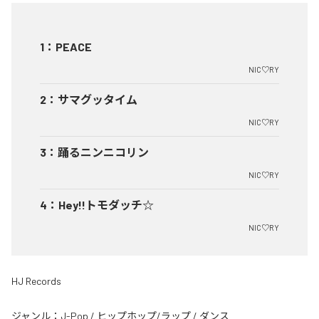
1
：
PEACE
NIC♡RY
2
：
サマグッタイム
NIC♡RY
3
：
踊るニンニコリン
NIC♡RY
4
：
Hey!!トモダッチ☆
NIC♡RY
HJ Records
ジャンル：
J-Pop
/
ヒップホップ/ラップ
/
ダンス