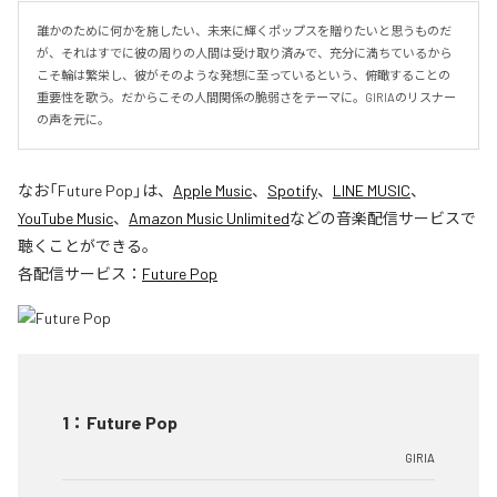
誰かのために何かを施したい、未来に輝くポップスを贈りたいと思うものだ
が、それはすでに彼の周りの人間は受け取り済みで、充分に満ちているから
こそ輪は繁栄し、彼がそのような発想に至っているという、俯瞰することの
重要性を歌う。だからこその人間関係の脆弱さをテーマに。GIRIAのリスナー
の声を元に。
なお「
Future Pop
」は、
Apple Music
、
Spotify
、
LINE MUSIC
、
YouTube Music
、
Amazon Music Unlimited
などの音楽配信サービスで
聴くことができる。
各配信サービス：
Future Pop
1
：
Future Pop
GIRIA