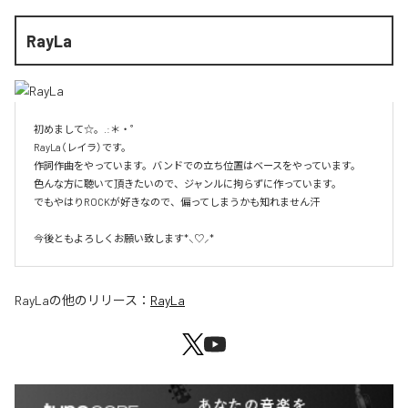
RayLa
初めまして☆。.:＊・゜

RayLa（レイラ）です。

作詞作曲をやっています。バンドでの立ち位置はベースをやっています。

色んな方に聴いて頂きたいので、ジャンルに拘らずに作っています。

でもやはりROCKが好きなので、偏ってしまうかも知れません汗

今後ともよろしくお願い致します*⸜♡⸝*
RayLa
の他のリリース：
RayLa