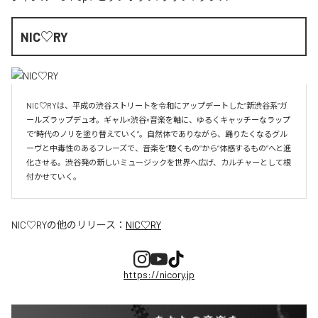
NIC♡RY
NIC♡RYは、平成の渋谷ストリートを令和にアップデートした“新渋谷系”ガ
ールズラップデュオ。ギャル×渋谷×音楽を軸に、ゆるくキャッチーなラップ
で“時代のノリを塗り替えていく”。自然体でありながら、踊りたくなるグル
ーヴと中毒性のあるフレーズで、音楽を“聴くもの”から“体感するもの”へと進
化させる。渋谷発の新しいミュージックを世界へ広げ、カルチャーとして根
付かせていく。
NIC♡RY
の他のリリース：
NIC♡RY
https://nicory.jp