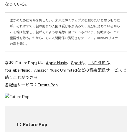
なっている。
誰かのために何かを施したい、未来に輝くポップスを贈りたいと思うものだ
が、それはすでに彼の周りの人間は受け取り済みで、充分に満ちているから
こそ輪は繁栄し、彼がそのような発想に至っているという、俯瞰することの
重要性を歌う。だからこその人間関係の脆弱さをテーマに。GIRIAのリスナー
の声を元に。
なお「
Future Pop
」は、
Apple Music
、
Spotify
、
LINE MUSIC
、
YouTube Music
、
Amazon Music Unlimited
などの音楽配信サービスで
聴くことができる。
各配信サービス：
Future Pop
1
：
Future Pop