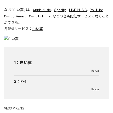
なお「
白い翼
」は、
Apple Music
、
Spotify
、
LINE MUSIC
、
YouTube
Music
、
Amazon Music Unlimited
などの音楽配信サービスで聴くこと
ができる。
各配信サービス：
白い翼
1
：
白い翼
RayLa
2
：
F-1
RayLa
VEXX VIXENS