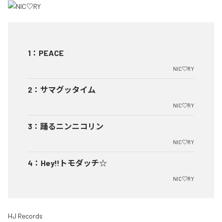
1
：
PEACE
NIC♡RY
2
：
サマグッタイム
NIC♡RY
3
：
踊るニンニコリン
NIC♡RY
4
：
Hey!!トモダッチ☆
NIC♡RY
HJ Records