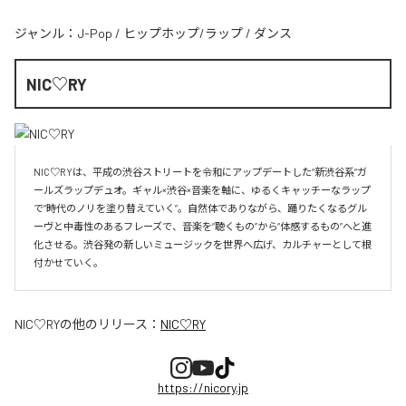
ジャンル：
J-Pop
/
ヒップホップ/ラップ
/
ダンス
NIC♡RY
NIC♡RYは、平成の渋谷ストリートを令和にアップデートした“新渋谷系”ガ
ールズラップデュオ。ギャル×渋谷×音楽を軸に、ゆるくキャッチーなラップ
で“時代のノリを塗り替えていく”。自然体でありながら、踊りたくなるグル
ーヴと中毒性のあるフレーズで、音楽を“聴くもの”から“体感するもの”へと進
化させる。渋谷発の新しいミュージックを世界へ広げ、カルチャーとして根
付かせていく。
NIC♡RY
の他のリリース：
NIC♡RY
https://nicory.jp