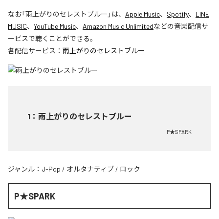
なお「
雨上がりのセレストブルー
」は、
Apple Music
、
Spotify
、
LINE
MUSIC
、
YouTube Music
、
Amazon Music Unlimited
などの音楽配信サ
ービスで聴くことができる。
各配信サービス：
雨上がりのセレストブルー
1
：
雨上がりのセレストブルー
P★SPARK
ジャンル：
J-Pop
/
オルタナティブ
/
ロック
P★SPARK