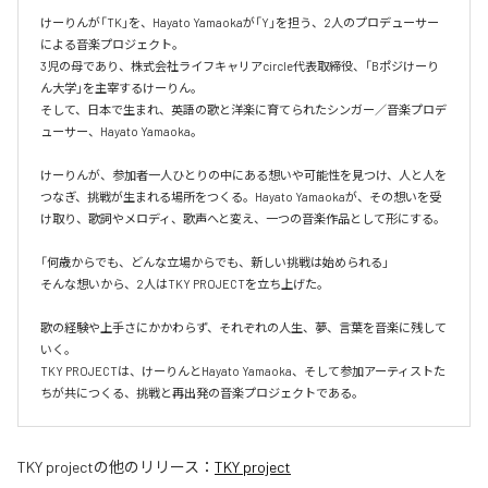
けーりんが「TK」を、Hayato Yamaokaが「Y」を担う、2人のプロデューサー
による音楽プロジェクト。

3児の母であり、株式会社ライフキャリアcircle代表取締役、「Bポジけーり
ん大学」を主宰するけーりん。

そして、日本で生まれ、英語の歌と洋楽に育てられたシンガー／音楽プロデ
ューサー、Hayato Yamaoka。

けーりんが、参加者一人ひとりの中にある想いや可能性を見つけ、人と人を
つなぎ、挑戦が生まれる場所をつくる。Hayato Yamaokaが、その想いを受
け取り、歌詞やメロディ、歌声へと変え、一つの音楽作品として形にする。

「何歳からでも、どんな立場からでも、新しい挑戦は始められる」

そんな想いから、2人はTKY PROJECTを立ち上げた。

歌の経験や上手さにかかわらず、それぞれの人生、夢、言葉を音楽に残して
いく。

TKY PROJECTは、けーりんとHayato Yamaoka、そして参加アーティストた
ちが共につくる、挑戦と再出発の音楽プロジェクトである。
TKY project
の他のリリース：
TKY project