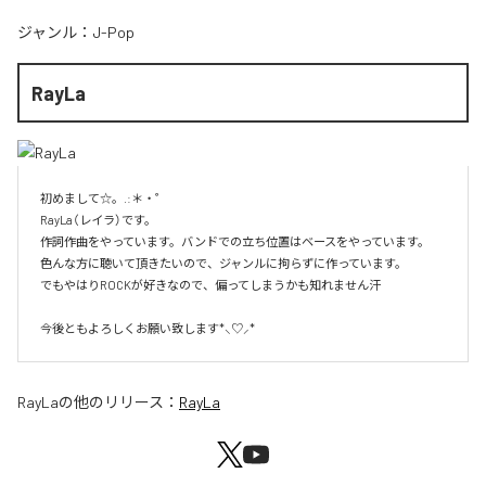
ジャンル：
J-Pop
RayLa
初めまして☆。.:＊・゜

RayLa（レイラ）です。

作詞作曲をやっています。バンドでの立ち位置はベースをやっています。

色んな方に聴いて頂きたいので、ジャンルに拘らずに作っています。

でもやはりROCKが好きなので、偏ってしまうかも知れません汗

今後ともよろしくお願い致します*⸜♡⸝*
RayLa
の他のリリース：
RayLa