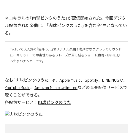
ネコキラルの「肉球ピンクのうた」が配信開始された。今回デジタ
ル配信された楽曲は、「肉球ピンクのうた」を含む全1曲となってい
る。
TikTokで大人気の「猫キラル」オリジナル楽曲！軽やかなウクレレのサウンド
に、キャッチーで中毒性のあるフレーズが耳に残るショート動画・BGMにぴ
ったりのナンバーです。
なお「
肉球ピンクのうた
」は、
Apple Music
、
Spotify
、
LINE MUSIC
、
YouTube Music
、
Amazon Music Unlimited
などの音楽配信サービスで
聴くことができる。
各配信サービス：
肉球ピンクのうた