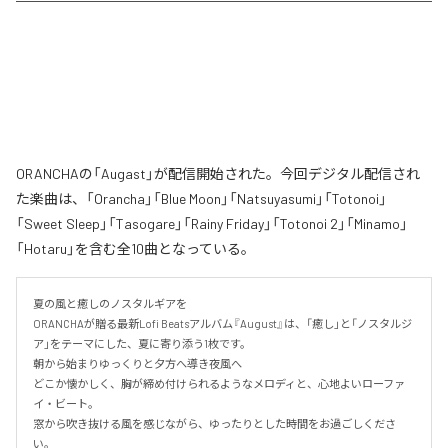
ORANCHAの「Augast」が配信開始された。今回デジタル配信され
た楽曲は、「Orancha」「Blue Moon」「Natsuyasumi」「Totonoi」
「Sweet Sleep」「Tasogare」「Rainy Friday」「Totonoi 2」「Minamo」
「Hotaru」を含む全10曲となっている。
夏の風と癒しのノスタルギアを

ORANCHAが贈る最新Lofi Beatsアルバム『August』は、「癒し」と「ノスタルジ
ア」をテーマにした、夏に寄り添う1枚です。

朝から始まりゆっくりと夕方へ導き夜風へ

どこか懐かしく、胸が締め付けられるようなメロディと、心地よいローファ
イ・ビート。

窓から吹き抜ける風を感じながら、ゆったりとした時間をお過ごしくださ
い。
