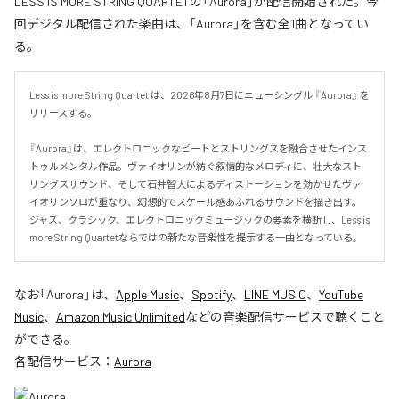
LESS IS MORE STRING QUARTETの「Aurora」が配信開始された。今
回デジタル配信された楽曲は、「Aurora」を含む全1曲となってい
る。
Less is more String Quartet は、2026年8月7日にニューシングル 『Aurora』 を
リリースする。

『Aurora』は、エレクトロニックなビートとストリングスを融合させたインス
トゥルメンタル作品。ヴァイオリンが紡ぐ叙情的なメロディに、壮大なスト
リングスサウンド、そして石井智大によるディストーションを効かせたヴァ
イオリンソロが重なり、幻想的でスケール感あふれるサウンドを描き出す。
ジャズ、クラシック、エレクトロニックミュージックの要素を横断し、Less is 
more String Quartetならではの新たな音楽性を提示する一曲となっている。
なお「
Aurora
」は、
Apple Music
、
Spotify
、
LINE MUSIC
、
YouTube
Music
、
Amazon Music Unlimited
などの音楽配信サービスで聴くこと
ができる。
各配信サービス：
Aurora