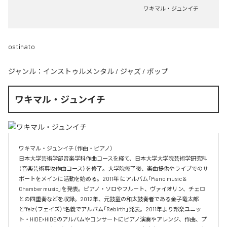
ワキマル・ジュンイチ
ostinato
ジャンル：
インストゥルメンタル
/
ジャズ
/
ポップ
ワキマル・ジュンイチ
ワキマル・ジュンイチ（作曲・ピアノ）

日本大学芸術学部音楽学科作曲コースを経て、日本大学大学院芸術学研究科
（音楽芸術専攻作曲コース）を修了。大学院修了後、楽曲提供やライブでのサ
ポートをメインに活動を始める。2011年 にアルバム「Piano music & 
Chamber music」を発表。ピアノ・ソロやフルート、ヴァイオリン、チェロ
との四重奏などを収録。2012年、元鼓童の和太鼓奏者である金子竜太郎 
と”feiz（フェイズ）”名義でアルバム「Rebirth」発表。2011年より邦楽ユニッ
ト・HIDE×HIDEのアルバムやコンサートにピアノ演奏やアレンジ、作曲、プ