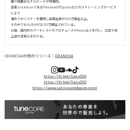
細で綺麗めなチルビートが特徴的。

音楽2nd Albumである"Mentatea"がSpotifyなどのストリーミングサービス
により

海外でのリスナーを獲得し総再生数が500万再生以上。

その中でも"KURUMI"は120万再生されている。

以後、国内外のアーティストのプロデュースやRemixなどを行い、広告や地
上波の音楽も手がける。
ORANCHA
の他のリリース：
ORANCHA
https://lit.link/Sato000
https://lit.link/Sato000
https://www.satosounddesign.com/