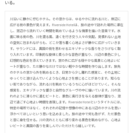
いる。
川沿いに静かに佇むホテル。その窓からは、ゆるやかに流れる川と、岸辺に
広がる街の景色が見えます。Riverside Hotelは、旅の途中で訪れた場所に滞在
し、窓辺から流れていく時間を眺めているような情景を描いた音楽です。水
面に映る街の色、川を渡る風、遠くを行き交う人々の気配。見慣れない土地
の空気に包まれながらも、どこか落ち着く心地よさが静かに広がっていきま
す。サウンドには、異国の街を思わせるエキゾチックな香りをさりげなく取
り入れています。印象的な旋律と柔らかな音色が重なり、川辺の景色に少し
幻想的な色彩を添えていきます。窓の外に広がる穏やかな風景と心地よいビ
ートが重なり、ただ静かなだけではない軽やかな時間を作り出します。旅先
のホテルの窓から外を眺めるとき、日常から少し離れた感覚と、その土地に
ゆっくりと溶け込んでいくような心地よさを感じることがあります。知らな
い街でありながら、流れる川を眺めているうちに心がほどけていく。そんな
感覚を、エキゾチックな響きと自然なグルーヴの中に描いています。川の流
れのように滑らかに進むビートと、景色に奥行きを与える旋律が重なり、窓
辺で過ごす心地よい時間を表現します。Riverside Hotelというタイトルには、
特定の場所ではなく、それぞれの記憶や想像の中にある川辺のホテルを思い
浮かべてほしいという思いを込めました。旅の途中で何も急がず、ただ景色
と音に身を任せる。川の流れとともに移り変わる景色を眺めながら、心地よ
いビートと異国の香りを楽しんでいただけたら嬉しいです。