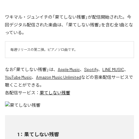
ワキマル・ジュンイチの「果てしない残響」が配信開始された。今
回デジタル配信された楽曲は、「果てしない残響」を含む全1曲とな
っている。
毎週リリースの第二弾。ピアノソロ曲です。
なお「
果てしない残響
」は、
Apple Music
、
Spotify
、
LINE MUSIC
、
YouTube Music
、
Amazon Music Unlimited
などの音楽配信サービスで
聴くことができる。
各配信サービス：
果てしない残響
1
：
果てしない残響