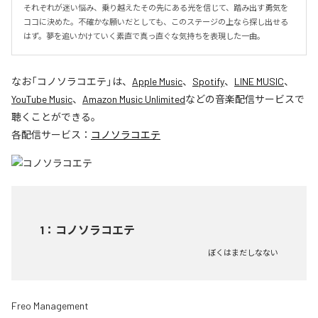
それぞれが迷い悩み、乗り越えたその先にある光を信じて、踏み出す勇気を
ココに決めた。不確かな願いだとしても、このステージの上なら探し出せる
はず。夢を追いかけていく素直で真っ直ぐな気持ちを表現した一曲。
なお「
コノソラコエテ
」は、
Apple Music
、
Spotify
、
LINE MUSIC
、
YouTube Music
、
Amazon Music Unlimited
などの音楽配信サービスで
聴くことができる。
各配信サービス：
コノソラコエテ
1
：
コノソラコエテ
ぼくはまだしなない
Freo Management