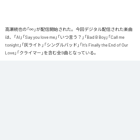
高瀬統也の「∞」が配信開始された。今回デジタル配信された楽曲
は、「AI」「Say you love me」「いつ言う？」「Bad B Boy」「Call me
tonight」「灰ライト」「シングルバッド」「It’s Finally the End of Our
Love」「クライマー」を含む全9曲となっている。
なお「
∞
」は、
Apple Music
、
Spotify
、
LINE MUSIC
、
YouTube Music
、
Amazon Music Unlimited
などの音楽配信サービスで聴くことができ
る。
各配信サービス：
∞
1
：
AI