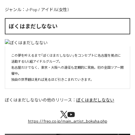
ジャンル：
J-Pop
/
アイドル(女性)
ぼくはまだしなない
この夢を叶えるまで「ぼくはまだしなない」をコンセプトに名古屋を拠点に
活動する5人組アイドルグループ。

名古屋だけでなく、東京・大阪への遠征も定期的に実施。初の全国ツアー開
催中。

独自の世界観は見れば見るほど引きこまれていきます。
ぼくはまだしなない
の他のリリース：
ぼくはまだしなない
https://freo.co.jp/main_artist_bokuha.php