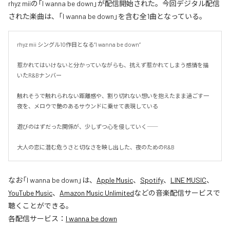
rhyz miiの「I wanna be down」が配信開始された。今回デジタル配信
された楽曲は、「I wanna be down」を含む全1曲となっている。
rhyz mii シングル10作目となる”I wanna be down”

惹かれてはいけないと分かっていながらも、抗えず惹かれてしまう感情を描
いたR&Bナンバー

触れそうで触れられない距離感や、割り切れない想いを抱えたまま過ごす一
夜を、メロウで艶のあるサウンドに乗せて表現している

遊びのはずだった関係が、少しずつ心を侵していく――

大人の恋に潜む危うさと切なさを映し出した、夜のためのR&B
なお「
I wanna be down
」は、
Apple Music
、
Spotify
、
LINE MUSIC
、
YouTube Music
、
Amazon Music Unlimited
などの音楽配信サービスで
聴くことができる。
各配信サービス：
I wanna be down