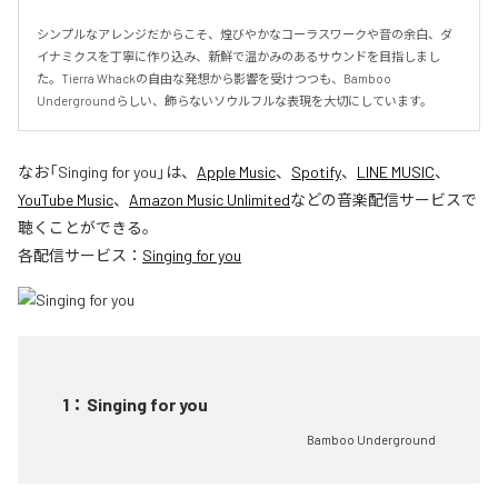
シンプルなアレンジだからこそ、煌びやかなコーラスワークや音の余白、ダ
イナミクスを丁寧に作り込み、新鮮で温かみのあるサウンドを目指しまし
た。Tierra Whackの自由な発想から影響を受けつつも、Bamboo 
Undergroundらしい、飾らないソウルフルな表現を大切にしています。
なお「
Singing for you
」は、
Apple Music
、
Spotify
、
LINE MUSIC
、
YouTube Music
、
Amazon Music Unlimited
などの音楽配信サービスで
聴くことができる。
各配信サービス：
Singing for you
1
：
Singing for you
Bamboo Underground