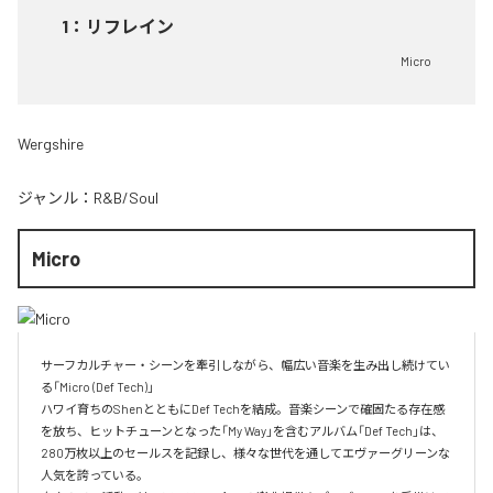
1
：
リフレイン
Micro
Wergshire
ジャンル：
R&B/Soul
Micro
サーフカルチャー・シーンを牽引しながら、幅広い音楽を生み出し続けてい
る「Micro (Def Tech)」

ハワイ育ちのShenとともにDef Techを結成。音楽シーンで確固たる存在感
を放ち、ヒットチューンとなった「My Way」を含むアルバム「Def Tech」は、
280万枚以上のセールスを記録し、様々な世代を通してエヴァーグリーンな
人気を誇っている。
