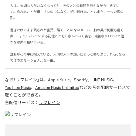
人は、大切な人がいなくなっても、その人との時間を抱えながら生きてい
く。忘れることが優しさなのではなく、想い続けることもまた、一つの愛の
形。

書きかけのまま残された言葉、届くことのないメール、胸の奥で何度も響く
声──。"リフレイン"する記憶とともに歩んでいく姿を、繊細なメロディと温
かな歌声で描いている。

誰もが心の中に抱えている、大切な人への想いにそっと寄り添う、Microなら
ではのエモーショナルな一曲。
なお「
リフレイン
」は、
Apple Music
、
Spotify
、
LINE MUSIC
、
YouTube Music
、
Amazon Music Unlimited
などの音楽配信サービスで
聴くことができる。
各配信サービス：
リフレイン