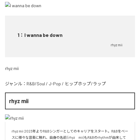
1
：
I wanna be down
rhyz mii
rhyz mii
ジャンル：
R&B/Soul
/
J-Pop
/
ヒップホップ/ラップ
rhyz mii
rhyz mii 2023年よりR&Bシンガーとしてのキャリアをスタート。R&Bをベー
スに様々な音楽に触れ、自身の名前（rhyz　mii)もR&Bのrhythmが由来して