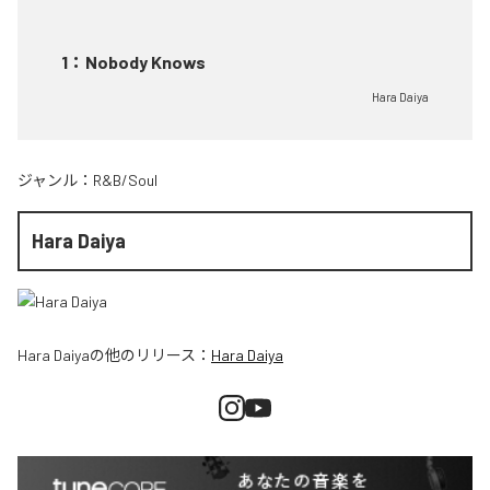
1
：
Nobody Knows
Hara Daiya
ジャンル：
R&B/Soul
Hara Daiya
Hara Daiya
の他のリリース：
Hara Daiya