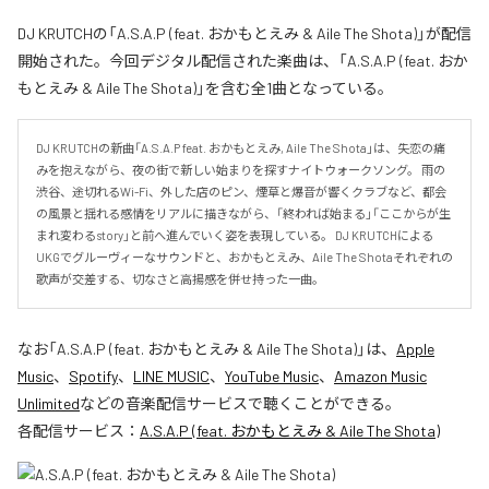
DJ KRUTCHの「A.S.A.P (feat. おかもとえみ & Aile The Shota)」が配信
開始された。今回デジタル配信された楽曲は、「A.S.A.P (feat. おか
もとえみ & Aile The Shota)」を含む全1曲となっている。
DJ KRUTCHの新曲「A.S.A.P feat. おかもとえみ, Aile The Shota」は、失恋の痛
みを抱えながら、夜の街で新しい始まりを探すナイトウォークソング。 雨の
渋谷、途切れるWi-Fi、外した店のピン、煙草と爆音が響くクラブなど、都会
の風景と揺れる感情をリアルに描きながら、「終われば始まる」「ここからが生
まれ変わるstory」と前へ進んでいく姿を表現している。 DJ KRUTCHによる
UKGでグルーヴィーなサウンドと、おかもとえみ、Aile The Shotaそれぞれの
歌声が交差する、切なさと高揚感を併せ持った一曲。
なお「
A.S.A.P (feat. おかもとえみ & Aile The Shota)
」は、
Apple
Music
、
Spotify
、
LINE MUSIC
、
YouTube Music
、
Amazon Music
Unlimited
などの音楽配信サービスで聴くことができる。
各配信サービス：
A.S.A.P (feat. おかもとえみ & Aile The Shota)