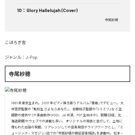
10
：
Glory Hallelujah (Cover)
寺尾紗穂
こほろぎ舎
ジャンル：
J-Pop
寺尾紗穂
1981 年東京生まれ。2007 年ピアノ弾き語りアルバム「御身」でデビュー。 大
林宣彦監督の 「転校生 さよならあなた」、安藤桃子監督の「0.5 ミリ」な ど主
題歌の提供や CM 楽曲制作 (KDDI、JA 共済、PGF 生命ほか)、新聞(日経、北
海道新聞)やウェブでの連載も多い。 オリジ ナルの発表と並行して、土地に
埋もれた古謡の発掘、リアレンジしての音楽発信やライフワー クとし、『ミ
ュージック・マガジン』誌での「寺尾紗穂の戦前音楽探訪」を連載中。 松本・