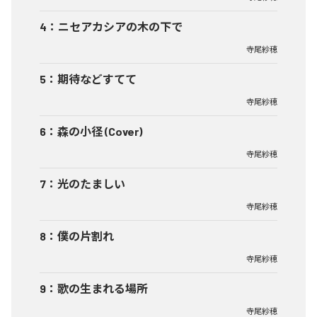
4
：
ニセアカシアの木の下で
寺尾紗穂
5
：
期待などすてて
寺尾紗穂
6
：
森の小径 (Cover)
寺尾紗穂
7
：
光のたましい
寺尾紗穂
8
：
僕の片割れ
寺尾紗穂
9
：
歌の生まれる場所
寺尾紗穂