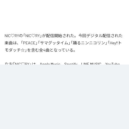
NIC♡RYの「NIC♡RY」が配信開始された。今回デジタル配信された
楽曲は、「PEACE」「サマグッタイム」「踊るニンニコリン」「Hey!!ト
モダッチ☆」を含む全4曲となっている。
なお「
NIC♡RY
」は、
Apple Music
、
Spotify
、
LINE MUSIC
、
YouTube
Music
、
Amazon Music Unlimited
などの音楽配信サービスで聴くこと
ができる。
各配信サービス：
NIC♡RY
1
：
PEACE