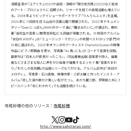
浅間温 泉の「ユアリテ」(2021)や高知・須崎の「現代地方譚」(2022)など各地
のアート・プロジェクトに 招聘され、リサーチを経ての表現活動も増えてい
る。2009 年よりビッグイシューサポートライブ 「りんりんふぇす」を主催。
2024 年に 11 回目を迎 え山谷の玉姫公園で開催された。 2022 年ドキュメン
タリー「Dear にっぽん」(NHK)のテーマ 曲に「魔法みたいに」が選ばれ、教科
書『高校生の音楽 I』(教育芸術社)にも同曲が掲載され る。 10 枚目のアルバム
「余白のメロディ」は『ミュージック・マガジン』の年間ベスト(ロック部 門)の 
10 枚に選ばれた。 2023 年オランダのアーティスト Charlotte Dumas の映像
作品にピ アノ即興曲 を寄せ、写真集『Ao 青』にも QR コードで音源を収録。 
最新刊は『日本人が移 民だったころ』。(河出書房出版) 音楽家や詩人、編集
者などさまざまな知人に声をかけ自身 が編集するエッセイ 集「音楽のまわ
り」「わたしの反抗期」の出版シリーズもてがける。アルバム近作は「余白の
メロディ」、写真家・石川直樹、映像作家・三好大輔 と作ったインス ト・ア
ルバム「流した涙の数だけ美しい虹がたつ」。 あだち麗三郎、伊賀航と共に 3 
ピースバ ンド「冬にわかれて」でも活動を続けている。
寺尾紗穂
の他のリリース：
寺尾紗穂
http://www.sahoterao.com/