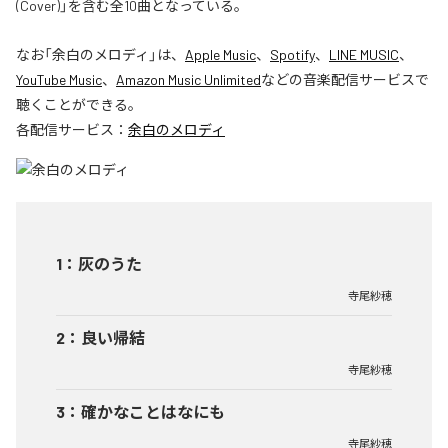
(Cover)」を含む全10曲となっている。
なお「
余白のメロディ
」は、
Apple Music
、
Spotify
、
LINE MUSIC
、
YouTube Music
、
Amazon Music Unlimited
などの音楽配信サービスで
聴くことができる。
各配信サービス：
余白のメロディ
1
：
灰のうた
寺尾紗穂
2
：
良い帰結
寺尾紗穂
3
：
確かなことはなにも
寺尾紗穂