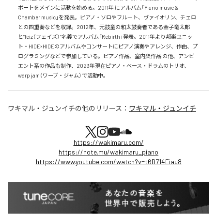
ポートをメインに活動を始める。2011年 にアルバム「Piano music & 
Chamber music」を発表。ピアノ・ソロやフルート、ヴァイオリン、チェロ
との四重奏などを収録。2012年、元鼓童の和太鼓奏者である金子竜太郎 
と”feiz（フェイズ）”名義でアルバム「Rebirth」発表。2011年より邦楽ユニッ
ト・HIDE×HIDEのアルバムやコンサートにピアノ演奏やアレンジ、作曲、プ
ログラミングなどで参加している。ピアノ作品、室内楽作品 の他、アンビ
エント系の作品も制作、2023年現在ピアノ・ベース・ドラムのトリオ、
warp jam（ワープ・ジャム）で活動中。
ワキマル・ジュンイチ
の他のリリース：
ワキマル・ジュンイチ
https://wakimaru.com/
https://note.mu/wakimaru_piano
https://www.youtube.com/watch?v=t6B714Eiau8