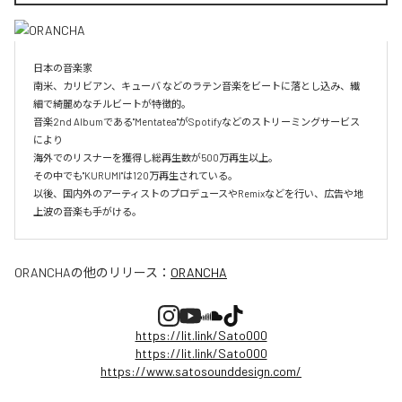
日本の音楽家

南米、カリビアン、キューバ などのラテン音楽をビートに落とし込み、繊
細で綺麗めなチルビートが特徴的。

音楽2nd Albumである"Mentatea"がSpotifyなどのストリーミングサービス
により

海外でのリスナーを獲得し総再生数が500万再生以上。

その中でも"KURUMI"は120万再生されている。

以後、国内外のアーティストのプロデュースやRemixなどを行い、広告や地
上波の音楽も手がける。
ORANCHA
の他のリリース：
ORANCHA
https://lit.link/Sato000
https://lit.link/Sato000
https://www.satosounddesign.com/