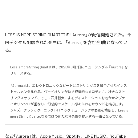
LESS IS MORE STRING QUARTETの「Aurora」が配信開始された。今
回デジタル配信された楽曲は、「Aurora」を含む全1曲となってい
る。
Less is more String Quartet は、2026年8月7日にニューシングル 『Aurora』 を
リリースする。

『Aurora』は、エレクトロニックなビートとストリングスを融合させたインス
トゥルメンタル作品。ヴァイオリンが紡ぐ叙情的なメロディに、壮大なスト
リングスサウンド、そして石井智大によるディストーションを効かせたヴァ
イオリンソロが重なり、幻想的でスケール感あふれるサウンドを描き出す。
ジャズ、クラシック、エレクトロニックミュージックの要素を横断し、Less is 
more String Quartetならではの新たな音楽性を提示する一曲となっている。
なお「
Aurora
」は、
Apple Music
、
Spotify
、
LINE MUSIC
、
YouTube