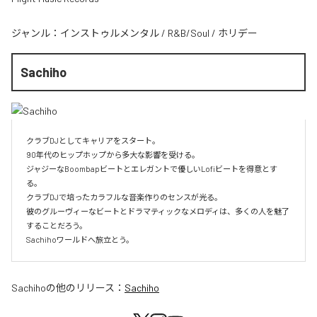
ジャンル：
インストゥルメンタル
/
R&B/Soul
/
ホリデー
Sachiho
クラブDJとしてキャリアをスタート。

90年代のヒップホップから多大な影響を受ける。

ジャジーなBoombapビートとエレガントで優しいLofiビートを得意とす
る。

クラブDJで培ったカラフルな音楽作りのセンスが光る。

彼のグルーヴィーなビートとドラマティックなメロディは、多くの人を魅了
することだろう。

Sachihoワールドへ旅立とう。
Sachiho
の他のリリース：
Sachiho