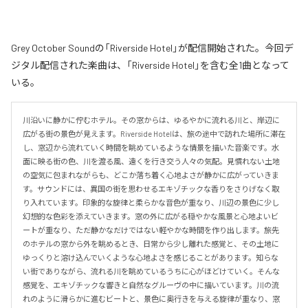
Grey October Soundの「Riverside Hotel」が配信開始された。今回デ
ジタル配信された楽曲は、「Riverside Hotel」を含む全1曲となって
いる。
川沿いに静かに佇むホテル。その窓からは、ゆるやかに流れる川と、岸辺に
広がる街の景色が見えます。Riverside Hotelは、旅の途中で訪れた場所に滞在
し、窓辺から流れていく時間を眺めているような情景を描いた音楽です。水
面に映る街の色、川を渡る風、遠くを行き交う人々の気配。見慣れない土地
の空気に包まれながらも、どこか落ち着く心地よさが静かに広がっていきま
す。サウンドには、異国の街を思わせるエキゾチックな香りをさりげなく取
り入れています。印象的な旋律と柔らかな音色が重なり、川辺の景色に少し
幻想的な色彩を添えていきます。窓の外に広がる穏やかな風景と心地よいビ
ートが重なり、ただ静かなだけではない軽やかな時間を作り出します。旅先
のホテルの窓から外を眺めるとき、日常から少し離れた感覚と、その土地に
ゆっくりと溶け込んでいくような心地よさを感じることがあります。知らな
い街でありながら、流れる川を眺めているうちに心がほどけていく。そんな
感覚を、エキゾチックな響きと自然なグルーヴの中に描いています。川の流
れのように滑らかに進むビートと、景色に奥行きを与える旋律が重なり、窓