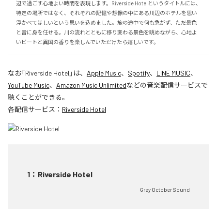
辺で過ごす心地よい時間を表現します。Riverside Hotelというタイトルには、
特定の場所ではなく、それぞれの記憶や想像の中にある川辺のホテルを思い
浮かべてほしいという思いを込めました。旅の途中で何も急がず、ただ景色
と音に身を任せる。川の流れとともに移り変わる景色を眺めながら、心地よ
いビートと異国の香りを楽しんでいただけたら嬉しいです。
なお「
Riverside Hotel
」は、
Apple Music
、
Spotify
、
LINE MUSIC
、
YouTube Music
、
Amazon Music Unlimited
などの音楽配信サービスで
聴くことができる。
各配信サービス：
Riverside Hotel
1
：
Riverside Hotel
Grey October Sound