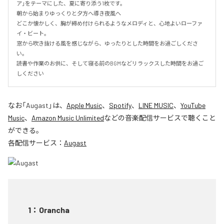
ア」をテーマにした、夏に寄り添う1枚です。

朝から始まりゆっくりと夕方へ導き夜風へ

どこか懐かしく、胸が締め付けられるようなメロディと、心地よいローファ
イ・ビート。

窓から吹き抜ける風を感じながら、ゆったりとした時間をお過ごしくださ
い。

読書や作業のお供に、そして寝る前のBGMなどリラックスした時間をお過ご
しください
なお「
Augast
」は、
Apple Music
、
Spotify
、
LINE MUSIC
、
YouTube
Music
、
Amazon Music Unlimited
などの音楽配信サービスで聴くこと
ができる。
各配信サービス：
Augast
1
：
Orancha