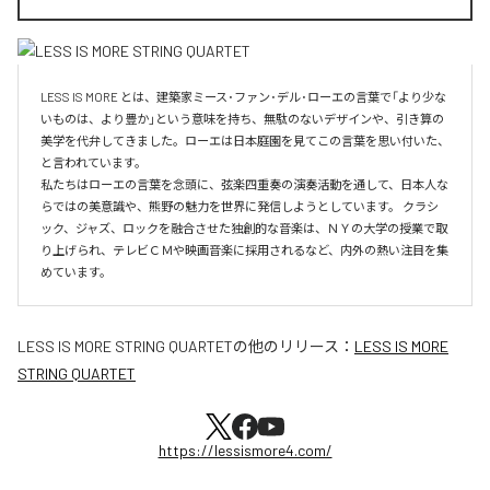
LESS IS MORE とは、建築家ミース･ファン･デル･ローエの言葉で「より少な
いものは、より豊か」という意味を持ち、無駄のないデザインや、引き算の
美学を代弁してきました。ローエは日本庭園を見てこの言葉を思い付いた、
と言われています。

私たちはローエの言葉を念頭に、弦楽四重奏の演奏活動を通して、日本人な
らではの美意識や、熊野の魅力を世界に発信しようとしています。 クラシ
ック、ジャズ、ロックを融合させた独創的な音楽は、ＮＹの大学の授業で取
り上げられ、テレビＣＭや映画音楽に採用されるなど、内外の熱い注目を集
めています。
LESS IS MORE STRING QUARTET
の他のリリース：
LESS IS MORE
STRING QUARTET
https://lessismore4.com/