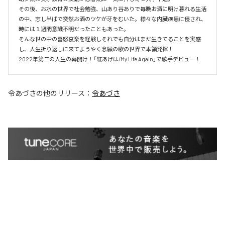
その後、お水の世界で社会勉強、山あり谷ありで毎晩お酒に明け暮れる生活
の中、志し半ばで突然お酒のツケが牙をむいた。様々な内臓疾患に侵され、
時には１週間意識不明だったこともあった。　

そんな世の中の喜怒哀楽を経験しそれでも自分はまだ生きてることを実感
し、人生折り返しに来てようやく念願の歌の世界で本領発揮！

2022年第二の人生の幕開け！「紅あげは/My Life Again」で歌手デビュー！
令あづさ
の他のリリース：
令あづさ