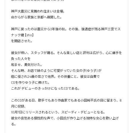
神戸大震災に見舞われ住まいは全壊。

命からがら家族と京都へ疎開した。

神戸に戻ったのは震災から3年後の秋。その後、後遺症が残る神戸三宮でス
ナック婕 【sho】

を開店させた。

彼女が唄い、スタッフが踊る。そんな楽しい店と評判は広がり、心に痛手を
負った人々を

和ませ、勇気付けた。

そんな時、お店で妹のように可愛がっていた女の子(ゆう子）が

癌に侵され24歳の若さで他界。その供養にと、彼女は自費で

CDを作りゆう子に捧げた。

これが デビューのきっかけになったCDである。

このCDがある日、歌手でもあり作曲家でもある小田純平氏の目に留まり、6
月に収録、

10月7日にリリースされるという、スピーディ・デビューとなる。

彼女の哀愁ある個性的な声で、小田氏が作り上げる独特な女心を歌い上げ
る。
