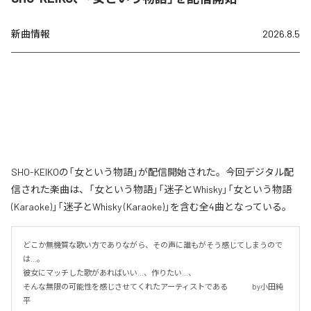
新曲情報
2026.8.5
SHO-KEIKOの「女という物語」が配信開始された。今回デジタル配
信された楽曲は、「女という物語」「迷子とWhisky」「女という物語
(Karaoke)」「迷子とWhisky (Karaoke)」を含む全4曲となっている。
どこか無機質な歌い方でありながら、その声に誰もがそう感じてしまうので
は…。

彼女にマッチした歌があればいい…、作りたい…、

そんな無限の可能性を感じさせてくれたアーティストである 　　　by小田純
平