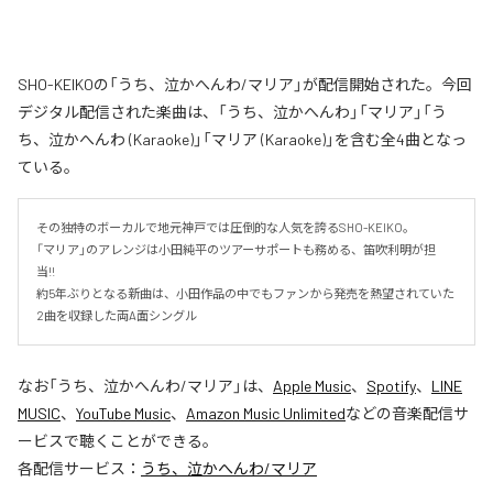
SHO-KEIKOの「うち、泣かへんわ/マリア」が配信開始された。今回
デジタル配信された楽曲は、「うち、泣かへんわ」「マリア」「う
ち、泣かへんわ (Karaoke)」「マリア (Karaoke)」を含む全4曲となっ
ている。
その独特のボーカルで地元神戸では圧倒的な人気を誇るSHO-KEIKO。

「マリア」のアレンジは小田純平のツアーサポートも務める、笛吹利明が担
当!!　

約5年ぶりとなる新曲は、小田作品の中でもファンから発売を熱望されていた
2曲を収録した両A面シングル
なお「
うち、泣かへんわ/マリア
」は、
Apple Music
、
Spotify
、
LINE
MUSIC
、
YouTube Music
、
Amazon Music Unlimited
などの音楽配信サ
ービスで聴くことができる。
各配信サービス：
うち、泣かへんわ/マリア