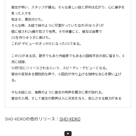
彼女が唄い、スタッフが踊る。そんな楽しい店と評判は広がり、心に痛手を
負った人々を

和ませ、勇気付けた。

そんな時、お店で妹のように可愛がっていた女の子(ゆう子）が

癌に侵され24歳の若さで他界。その供養にと、彼女は自費で

CDを作りゆう子に捧げた。

これが デビューのきっかけになったCDである。

このCDがある日、歌手でもあり作曲家でもある小田純平氏の目に留まり、6
月に収録、

10月7日にリリースされるという、スピーディ・デビューとなる。

彼女の哀愁ある個性的な声で、小田氏が作り上げる独特な女心を歌い上げ
る。

今もお店には、毎晩のように彼女の唄声を聞きに客が訪れる。

彼女の人柄、そして彼女の歌声は人に元気を与え、安心させる魅力がある
SHO-KEIKO
の他のリリース：
SHO-KEIKO