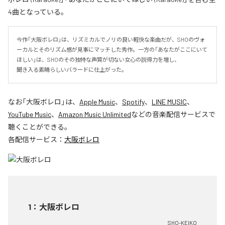
4曲となっている。
今作「大阪ボレロ」は、リズミカルでノリの良い軽快な楽曲だが、SHOのヴォ
ーカルとそのリズム感が見事にマッチした秀作。一方の「あなたがここにいて
ほしい」は、SHOのその独特な声質が切ない女心の説得力を増し、

聞き入る素晴らしいバラードに仕上がった。
なお「
大阪ボレロ
」は、
Apple Music
、
Spotify
、
LINE MUSIC
、
YouTube Music
、
Amazon Music Unlimited
などの音楽配信サービスで
聴くことができる。
各配信サービス：
大阪ボレロ
1
：
大阪ボレロ
SHO-KEIKO