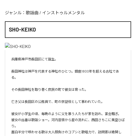
ジャンル：
歌謡曲
/
インストゥルメンタル
SHO-KEIKO
兵庫県神戸市長田区にて誕生。

長田神社は神戸を代表する神社のひとつ。鎮座1800年を超える古社であ
る。

その長田神社を取り巻く庶民の町で彼女は育った。

亡き父は長田区の公務員で、町の世話役として慕われていた。

彼女が小学生の頃、毎晩のように父を慕う人たちが家を訪れ、宴会騒ぎ。

彼女の出番は歌謡ショー。河内音頭から星の流れに、西田さちこに美空ひば
り。

面白半分で唄わせる歌は大人顔負けのコブシと歌唱力で、訪問客は絶賛し