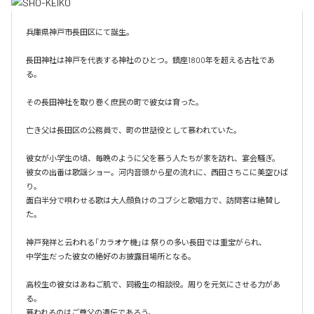
兵庫県神戸市長田区にて誕生。

長田神社は神戸を代表する神社のひとつ。鎮座1800年を超える古社であ
る。

その長田神社を取り巻く庶民の町で彼女は育った。

亡き父は長田区の公務員で、町の世話役として慕われていた。

彼女が小学生の頃、毎晩のように父を慕う人たちが家を訪れ、宴会騒ぎ。

彼女の出番は歌謡ショー。河内音頭から星の流れに、西田さちこに美空ひば
り。

面白半分で唄わせる歌は大人顔負けのコブシと歌唱力で、訪問客は絶賛し
た。

神戸発祥と云われる「カラオケ機｣は 祭りの多い長田では重宝がられ、

中学生だった彼女の絶好のお披露目場所となる。

高校生の彼女はあねご肌で、同級生の相談役。周りを元気にさせる力があ
る。

慕われるのはご尊父の遺伝であろう。
