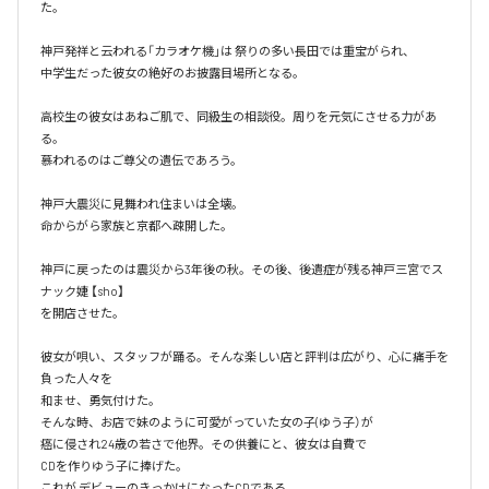
た。

神戸発祥と云われる「カラオケ機｣は 祭りの多い長田では重宝がられ、

中学生だった彼女の絶好のお披露目場所となる。

高校生の彼女はあねご肌で、同級生の相談役。周りを元気にさせる力があ
る。

慕われるのはご尊父の遺伝であろう。

神戸大震災に見舞われ住まいは全壊。

命からがら家族と京都へ疎開した。

神戸に戻ったのは震災から3年後の秋。その後、後遺症が残る神戸三宮でス
ナック婕 【sho】

を開店させた。

彼女が唄い、スタッフが踊る。そんな楽しい店と評判は広がり、心に痛手を
負った人々を

和ませ、勇気付けた。

そんな時、お店で妹のように可愛がっていた女の子(ゆう子）が

癌に侵され24歳の若さで他界。その供養にと、彼女は自費で

CDを作りゆう子に捧げた。

これが デビューのきっかけになったCDである。
