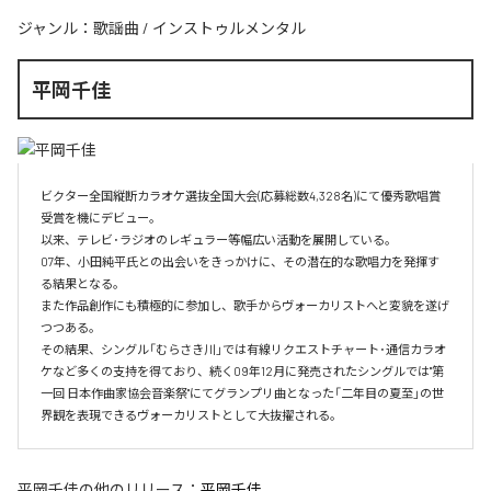
ジャンル：
歌謡曲
/
インストゥルメンタル
平岡千佳
ビクター全国縦断カラオケ選抜全国大会(応募総数4,328名)にて優秀歌唱賞
受賞を機にデビュー。

以来、テレビ･ラジオのレギュラー等幅広い活動を展開している。

07年、小田純平氏との出会いをきっかけに、その潜在的な歌唱力を発揮す
る結果となる。

また作品創作にも積極的に参加し、歌手からヴォーカリストへと変貌を遂げ
つつある。

その結果、シングル「むらさき川」では有線リクエストチャート･通信カラオ
ケなど多くの支持を得ており、続く09年12月に発売されたシングルでは"第
一回 日本作曲家協会音楽祭"にてグランプリ曲となった「二年目の夏至」の世
界観を表現できるヴォーカリストとして大抜擢される。
平岡千佳
の他のリリース：
平岡千佳