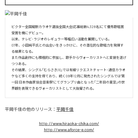
ビクター全国縦断カラオケ選抜全国大会(応募総数4,328名)にて優秀歌唱賞
受賞を機にデビュー。

以来、テレビ･ラジオのレギュラー等幅広い活動を展開している。

07年、小田純平氏との出会いをきっかけに、その潜在的な歌唱力を発揮す
る結果となる。

また作品創作にも積極的に参加し、歌手からヴォーカリストへと変貌を遂げ
つつある。

その結果、シングル「むらさき川」では有線リクエストチャート･通信カラオ
ケなど多くの支持を得ており、続く09年12月に発売されたシングルでは"第
一回 日本作曲家協会音楽祭"にてグランプリ曲となった「二年目の夏至」の世
界観を表現できるヴォーカリストとして大抜擢される。
平岡千佳
の他のリリース：
平岡千佳
http://www.hiraoka-chika.com/
http://www.aforce-e.com/