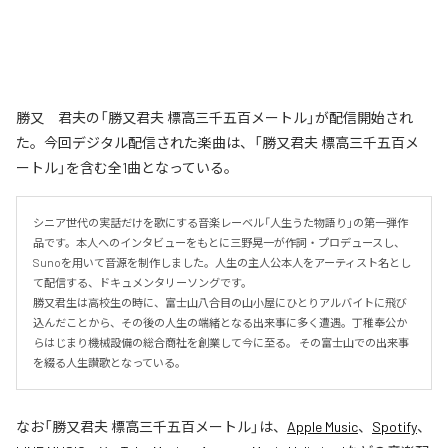
勝又 君夫の「勝又君夫 標高三千五百メートル」が配信開始され
た。今回デジタル配信された楽曲は、「勝又君夫 標高三千五百メ
ートル」を含む全1曲となっている。
シニア世代の実話だけを歌にする音楽レーベル「人生うた物語り」の第一弾作
品です。本人へのインタビューをもとに三野晃一が作詞・プロデュースし、
Sunoを用いて音源を制作しました。人生の主人公本人をアーティスト名とし
て配信する、ドキュメンタリーソングです。 

勝又君生は高校生の時に、富士山八合目の山小屋にひとりアルバイトに飛び
込んだことから、その後の人生の端緒となる出来事に多く遭遇。丁稚奉公か
らはじまり機械設備の総合商社を創業して今に至る。 その富士山での出来事
を綴る人生讃歌となっている。
なお「
勝又君夫 標高三千五百メートル
」は、
Apple Music
、
Spotify
、