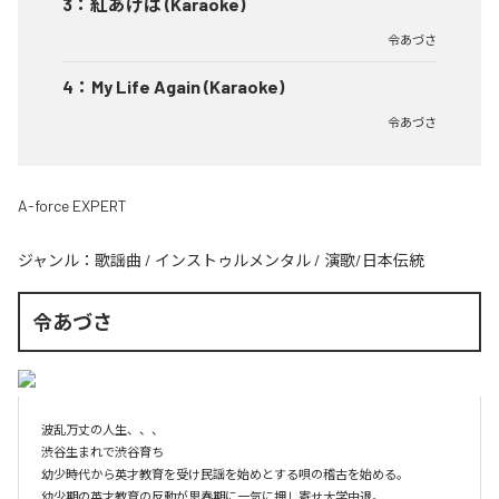
3
：
紅あげは (Karaoke)
令あづさ
4
：
My Life Again (Karaoke)
令あづさ
A-force EXPERT
ジャンル：
歌謡曲
/
インストゥルメンタル
/
演歌/日本伝統
令あづさ
波乱万丈の人生、、、

渋谷生まれで渋谷育ち

幼少時代から英才教育を受け民謡を始めとする唄の稽古を始める。

幼少期の英才教育の反動が思春期に一気に押し寄せ大学中退。　
