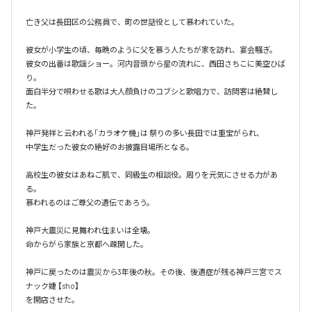
亡き父は長田区の公務員で、町の世話役として慕われていた。

彼女が小学生の頃、毎晩のように父を慕う人たちが家を訪れ、宴会騒ぎ。

彼女の出番は歌謡ショー。河内音頭から星の流れに、西田さちこに美空ひば
り。

面白半分で唄わせる歌は大人顔負けのコブシと歌唱力で、訪問客は絶賛し
た。

神戸発祥と云われる「カラオケ機｣は 祭りの多い長田では重宝がられ、

中学生だった彼女の絶好のお披露目場所となる。

高校生の彼女はあねご肌で、同級生の相談役。周りを元気にさせる力があ
る。

慕われるのはご尊父の遺伝であろう。

神戸大震災に見舞われ住まいは全壊。

命からがら家族と京都へ疎開した。

神戸に戻ったのは震災から3年後の秋。その後、後遺症が残る神戸三宮でス
ナック婕 【sho】

を開店させた。
