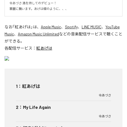
令あづさ 満を持してのデビュー！

華麗に舞います。あげは蝶のように、、、
なお「
紅あげは
」は、
Apple Music
、
Spotify
、
LINE MUSIC
、
YouTube
Music
、
Amazon Music Unlimited
などの音楽配信サービスで聴くこと
ができる。
各配信サービス：
紅あげは
1
：
紅あげは
令あづさ
2
：
My Life Again
令あづさ