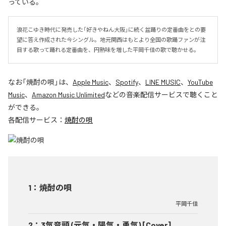
っている。
浪花こゆき時代に発売した「好きやねん大阪」に続く盆踊りの定番曲をとの要
望に答え作成された今シングル。地元関西はもとより全国の歌踊ファンが注
目する歌って踊れる定番曲を、円熟味を増した平岡千佳の歌で聴かせる。
なお「
焼酎の唄
」は、
Apple Music
、
Spotify
、
LINE MUSIC
、
YouTube
Music
、
Amazon Music Unlimited
などの音楽配信サービスで聴くこと
ができる。
各配信サービス：
焼酎の唄
1
：
焼酎の唄
平岡千佳
2
：
3気音頭 (元気・陽気・勇気) [Cover]