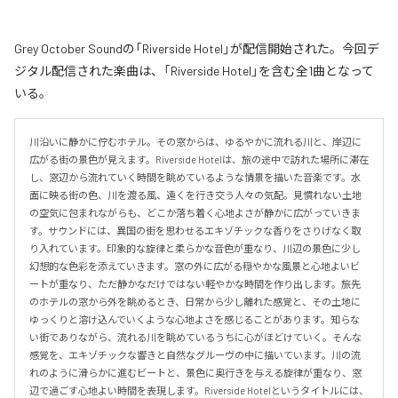
Grey October Soundの「Riverside Hotel」が配信開始された。今回デ
ジタル配信された楽曲は、「Riverside Hotel」を含む全1曲となって
いる。
川沿いに静かに佇むホテル。その窓からは、ゆるやかに流れる川と、岸辺に
広がる街の景色が見えます。Riverside Hotelは、旅の途中で訪れた場所に滞在
し、窓辺から流れていく時間を眺めているような情景を描いた音楽です。水
面に映る街の色、川を渡る風、遠くを行き交う人々の気配。見慣れない土地
の空気に包まれながらも、どこか落ち着く心地よさが静かに広がっていきま
す。サウンドには、異国の街を思わせるエキゾチックな香りをさりげなく取
り入れています。印象的な旋律と柔らかな音色が重なり、川辺の景色に少し
幻想的な色彩を添えていきます。窓の外に広がる穏やかな風景と心地よいビ
ートが重なり、ただ静かなだけではない軽やかな時間を作り出します。旅先
のホテルの窓から外を眺めるとき、日常から少し離れた感覚と、その土地に
ゆっくりと溶け込んでいくような心地よさを感じることがあります。知らな
い街でありながら、流れる川を眺めているうちに心がほどけていく。そんな
感覚を、エキゾチックな響きと自然なグルーヴの中に描いています。川の流
れのように滑らかに進むビートと、景色に奥行きを与える旋律が重なり、窓
辺で過ごす心地よい時間を表現します。Riverside Hotelというタイトルには、