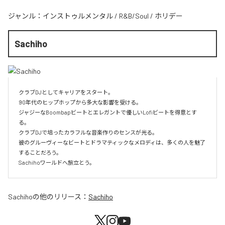
ジャンル：
インストゥルメンタル
/
R&B/Soul
/
ホリデー
Sachiho
クラブDJとしてキャリアをスタート。

90年代のヒップホップから多大な影響を受ける。

ジャジーなBoombapビートとエレガントで優しいLofiビートを得意とす
る。

クラブDJで培ったカラフルな音楽作りのセンスが光る。

彼のグルーヴィーなビートとドラマティックなメロディは、多くの人を魅了
することだろう。

Sachihoワールドへ旅立とう。
Sachiho
の他のリリース：
Sachiho