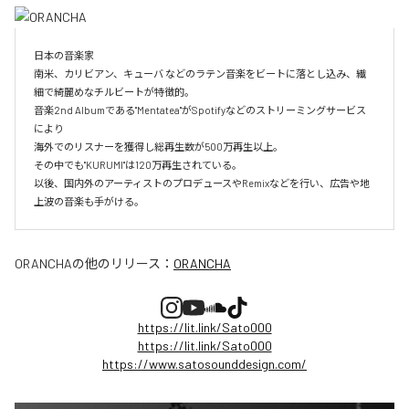
日本の音楽家

南米、カリビアン、キューバ などのラテン音楽をビートに落とし込み、繊
細で綺麗めなチルビートが特徴的。

音楽2nd Albumである"Mentatea"がSpotifyなどのストリーミングサービス
により

海外でのリスナーを獲得し総再生数が500万再生以上。

その中でも"KURUMI"は120万再生されている。

以後、国内外のアーティストのプロデュースやRemixなどを行い、広告や地
上波の音楽も手がける。
ORANCHA
の他のリリース：
ORANCHA
https://lit.link/Sato000
https://lit.link/Sato000
https://www.satosounddesign.com/