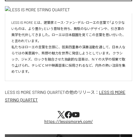
LESS IS MORE とは、建築家ミース･ファン･デル･ローエの言葉で「より少な
いものは、より豊か」という意味を持ち、無駄のないデザインや、引き算の
美学を代弁してきました。ローエは日本庭園を見てこの言葉を思い付いた、
と言われています。

私たちはローエの言葉を念頭に、弦楽四重奏の演奏活動を通して、日本人な
らではの美意識や、熊野の魅力を世界に発信しようとしています。 クラシ
ック、ジャズ、ロックを融合させた独創的な音楽は、ＮＹの大学の授業で取
り上げられ、テレビＣＭや映画音楽に採用されるなど、内外の熱い注目を集
めています。
LESS IS MORE STRING QUARTET
の他のリリース：
LESS IS MORE
STRING QUARTET
https://lessismore4.com/