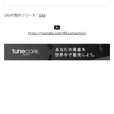
GAB
の他のリリース：
GAB
https://youtube.com/@Econnection1