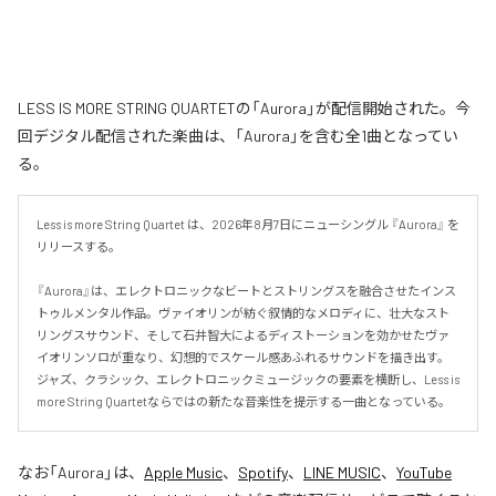
LESS IS MORE STRING QUARTETの「Aurora」が配信開始された。今
回デジタル配信された楽曲は、「Aurora」を含む全1曲となってい
る。
Less is more String Quartet は、2026年8月7日にニューシングル 『Aurora』 を
リリースする。

『Aurora』は、エレクトロニックなビートとストリングスを融合させたインス
トゥルメンタル作品。ヴァイオリンが紡ぐ叙情的なメロディに、壮大なスト
リングスサウンド、そして石井智大によるディストーションを効かせたヴァ
イオリンソロが重なり、幻想的でスケール感あふれるサウンドを描き出す。
ジャズ、クラシック、エレクトロニックミュージックの要素を横断し、Less is 
more String Quartetならではの新たな音楽性を提示する一曲となっている。
なお「
Aurora
」は、
Apple Music
、
Spotify
、
LINE MUSIC
、
YouTube