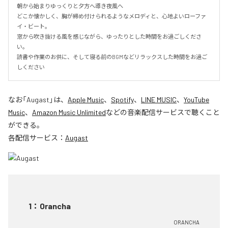
朝から始まりゆっくりと夕方へ導き夜風へ

どこか懐かしく、胸が締め付けられるようなメロディと、心地よいローファ
イ・ビート。

窓から吹き抜ける風を感じながら、ゆったりとした時間をお過ごしくださ
い。

読書や作業のお供に、そして寝る前のBGMなどリラックスした時間をお過ご
しください
なお「
Augast
」は、
Apple Music
、
Spotify
、
LINE MUSIC
、
YouTube
Music
、
Amazon Music Unlimited
などの音楽配信サービスで聴くこと
ができる。
各配信サービス：
Augast
1
：
Orancha
ORANCHA