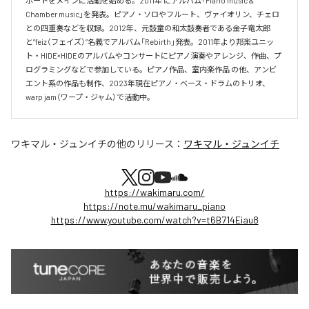
ポートをメインに活動を始める。2011年 にアルバム「Piano music & 
Chamber music」を発表。ピアノ・ソロやフルート、ヴァイオリン、チェロ
との四重奏などを収録。2012年、元鼓童の和太鼓奏者である金子竜太郎 
と”feiz（フェイズ）”名義でアルバム「Rebirth」発表。2011年より邦楽ユニッ
ト・HIDE×HIDEのアルバムやコンサートにピアノ演奏やアレンジ、作曲、プ
ログラミングなどで参加している。ピアノ作品、室内楽作品 の他、アンビ
エント系の作品も制作、2023年現在ピアノ・ベース・ドラムのトリオ、
warp jam（ワープ・ジャム）で活動中。
ワキマル・ジュンイチ
の他のリリース：
ワキマル・ジュンイチ
https://wakimaru.com/
https://note.mu/wakimaru_piano
https://www.youtube.com/watch?v=t6B714Eiau8