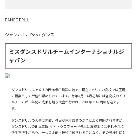
DANCE DRILL
ジャンル：
J-Pop
/
ダンス
ミスダンスドリルチームインターナショナルジ
ャパン
ダンスドリルはアメリカ西海岸が発祥の地で、現在アメリカの高校では正規
の授業として単位が認められています。毎年3月・4月初旬には各高校のドリ
ルチームが一年間の成果を競う大会が行われ、2016年で49周年を迎えま
す。

ダンスドリルの大会は何故、種目が色々あるのか？とよく質問されますが、
ダンスドリルの創立者Dr. ケイ・クロフォード先生は高校生にはそれぞれに
得手不得手があり、一つの才能・技術に縛られることなく、その多様性に対