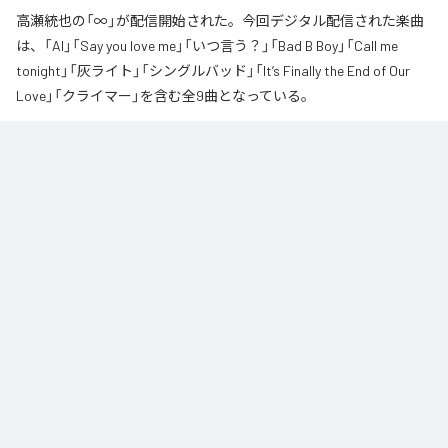
高瀬統也の「∞」が配信開始された。今回デジタル配信された楽曲
は、「AI」「Say you love me」「いつ言う？」「Bad B Boy」「Call me
tonight」「灰ライト」「シングルバッド」「It’s Finally the End of Our
Love」「クライマー」を含む全9曲となっている。
なお「
∞
」は、
Apple Music
、
Spotify
、
LINE MUSIC
、
YouTube Music
、
Amazon Music Unlimited
などの音楽配信サービスで聴くことができ
る。
各配信サービス：
∞
1
：
AI
高瀬統也
2
：
Say you love me