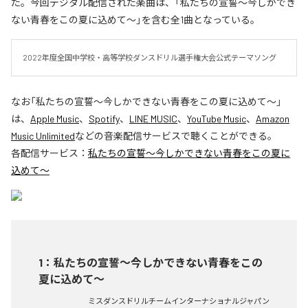
た。今回デジタル配信された楽曲は、「私たちの宣誓～今しかでき
ない青春をこの夏に込めて～」を含む全1曲となっている。
2022年度全国中学校・高等学校ダンスドリル選手権大会公式テーマソング
なお「
私たちの宣誓～今しかできない青春をこの夏に込めて～
」
は、
Apple Music
、
Spotify
、
LINE MUSIC
、
YouTube Music
、
Amazon
Music Unlimited
などの音楽配信サービスで聴くことができる。
各配信サービス：
私たちの宣誓～今しかできない青春をこの夏に
込めて～
1
：
私たちの宣誓～今しかできない青春をこの
夏に込めて～
ミスダンスドリルチームインターナショナルジャパン