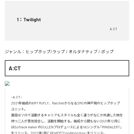
1
：
Twilight
A:CT
ジャンル：
ヒップホップ/ラップ
/
オルタナティブ
/
ポップ
A:CT
~A:CT~

2021年結成のAMY McFLY、Ratchetからなる2MCの神戸発のヒップホップ
ユニット。

普段はソロで活動するキャリアもスタイルも全く違うがなにか共通した物を
持つ二人が意気投合し、活動を開始する。結成から間もない2021年12月に
はDJ/track maker のSULLENプロデュースによる1stシングル『MINDALERT』
をリリース。2022年1月には1stEP『Condition box』をリリース。
