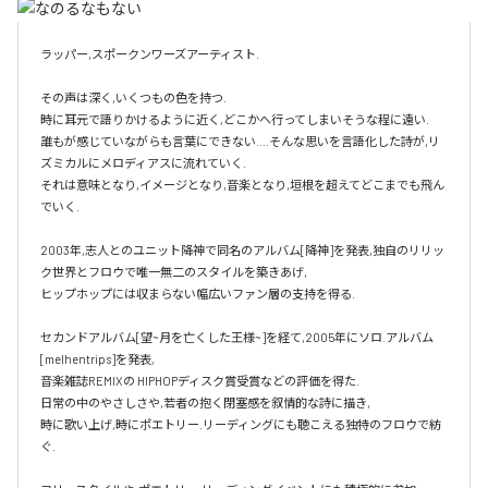
ラッパー,スポークンワーズアーティスト.

その声は深く,いくつもの色を持つ.

時に耳元で語りかけるように近く,どこかへ行ってしまいそうな程に遠い.

誰もが感じていながらも言葉にできない....そんな思いを言語化した詩が,リ
ズミカルにメロディアスに流れていく.

それは意味となり,イメージとなり,音楽となり,垣根を超えてどこまでも飛ん
でいく.

2003年,志人とのユニット降神で同名のアルバム[降神]を発表,独自のリリッ
ク世界とフロウで唯一無二のスタイルを築きあげ,

ヒップホップには収まらない幅広いファン層の支持を得る.

セカンドアルバム[望~月を亡くした王様~]を経て,2005年にソロ.アルバム 
[melhentrips]を発表,

音楽雑誌REMIXの HIPHOPディスク賞受賞などの評価を得た.

日常の中のやさしさや,若者の抱く閉塞感を叙情的な詩に描き,

時に歌い上げ,時にポエトリー.リーディングにも聴こえる独特のフロウで紡
ぐ.
