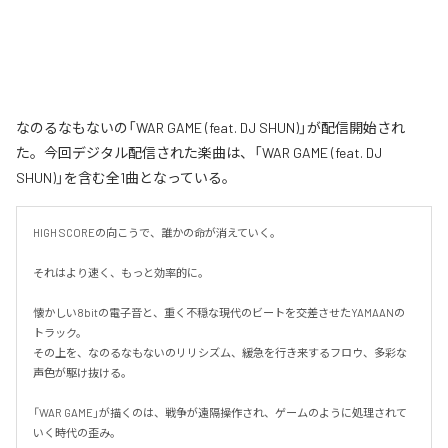
なのるなもないの「WAR GAME (feat. DJ SHUN)」が配信開始され
た。今回デジタル配信された楽曲は、「WAR GAME (feat. DJ
SHUN)」を含む全1曲となっている。
HIGH SCOREの向こうで、誰かの命が消えていく。

それはより速く、もっと効率的に。

懐かしい8bitの電子音と、重く不穏な現代のビートを交差させたYAMAANの
トラック。

その上を、なのるなもないのリリシズム、緩急を行き来するフロウ、多彩な
声色が駆け抜ける。

「WAR GAME」が描くのは、戦争が遠隔操作され、ゲームのように処理されて
いく時代の歪み。
