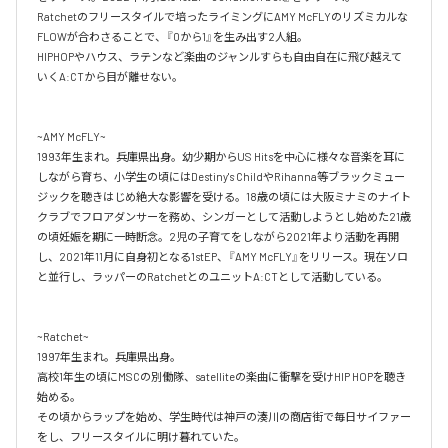
Ratchetのフリースタイルで培ったライミングにAMY McFLYのリズミカルな
FLOWが合わさることで、『0から1』を生み出す2人組。

HIPHOPやハウス、ラテンなど楽曲のジャンルすらも自由自在に飛び越えて
いくA:CTから目が離せない。

~AMY McFLY~

1993年生まれ。兵庫県出身。幼少期からUS Hitsを中心に様々な音楽を耳に
しながら育ち、小学生の頃にはDestiny's ChildやRihanna等ブラックミュー
ジックを聴きはじめ絶大な影響を受ける。18歳の頃には大阪ミナミのナイト
クラブでフロアダンサーを務め、シンガーとして活動しようとし始めた21歳
の頃妊娠を期に一時断念。2児の子育てをしながら2021年より活動を再開
し、2021年11月に自身初となる1stEP、『AMY McFLY』をリリース。現在ソロ
と並行し、ラッパーのRatchetとのユニットA:CTとして活動している。

~Ratchet~

1997年生まれ。兵庫県出身。

高校1年生の頃にMSCの別働隊、satelliteの楽曲に衝撃を受けHIP HOPを聴き
始める。

その頃からラップを始め、学生時代は神戸の湊川の商店街で毎日サイファー
をし、フリースタイルに明け暮れていた。
