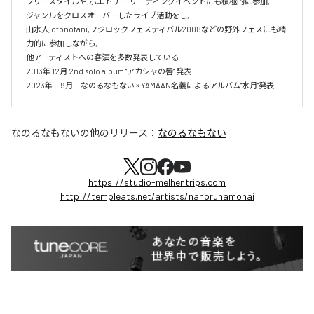
フリースタイルや,ポエトリー.リーディングイベントにも積極的に参加,

ジャンルをクロスオーバーしたライブ活動をし,

山水人,otonotani,フジロックフェスティバル2008などの野外フェスにも精
力的に参加しながら,

他アーティストへの客演を多数発表している.

2013年 12月 2nd solo album "アカシャの唇" 発表

2023年　9月　なのるなもない × YAMAAN名義によるアルバム"水月"発表
なのるなもない
の他のリリース：
なのるなもない
https://studio-melhentrips.com
http://templeats.net/artists/nanorunamonai