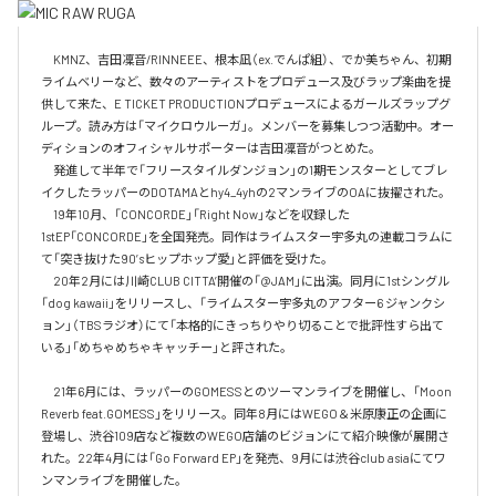
　KMNZ、吉田凜音/RINNEEE、根本凪（ex.でんぱ組）、でか美ちゃん、初期
ライムベリーなど、数々のアーティストをプロデュース及びラップ楽曲を提
供して来た、E TICKET PRODUCTIONプロデュースによるガールズラップグ
ループ。読み方は「マイクロウルーガ」。メンバーを募集しつつ活動中。オー
ディションのオフィシャルサポーターは吉田凜音がつとめた。

　発進して半年で「フリースタイルダンジョン」の1期モンスターとしてブレ
イクしたラッパーのDOTAMAとhy4_4yhの2マンライブのOAに抜擢された。

　19年10月、「CONCORDE」「Right Now」などを収録した
1stEP「CONCORDE」を全国発売。同作はライムスター宇多丸の連載コラムに
て「突き抜けた90’sヒップホップ愛」と評価を受けた。

　20年2月には川崎CLUB CITTA’開催の「@JAM」に出演。同月に1stシングル
「dog kawaii」をリリースし、「ライムスター宇多丸のアフター6 ジャンクシ
ョン」（TBSラジオ）にて「本格的にきっちりやり切ることで批評性すら出て
いる」「めちゃめちゃキャッチー」と評された。

　21年6月には、ラッパーのGOMESSとのツーマンライブを開催し、「Moon 
Reverb feat.GOMESS」をリリース。同年8月にはWEGO＆米原康正の企画に
登場し、渋谷109店など複数のWEGO店舗のビジョンにて紹介映像が展開さ
れた。22年4月には「Go Forward EP」を発売、9月には渋谷club asiaにてワ
ンマンライブを開催した。
