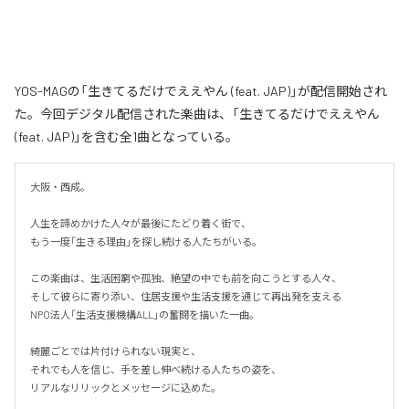
YOS-MAGの「生きてるだけでええやん (feat. JAP)」が配信開始され
た。今回デジタル配信された楽曲は、「生きてるだけでええやん
(feat. JAP)」を含む全1曲となっている。
大阪・西成。

人生を諦めかけた人々が最後にたどり着く街で、

もう一度「生きる理由」を探し続ける人たちがいる。

この楽曲は、生活困窮や孤独、絶望の中でも前を向こうとする人々、

そして彼らに寄り添い、住居支援や生活支援を通じて再出発を支える

NPO法人「生活支援機構ALL」の奮闘を描いた一曲。

綺麗ごとでは片付けられない現実と、

それでも人を信じ、手を差し伸べ続ける人たちの姿を、

リアルなリリックとメッセージに込めた。
