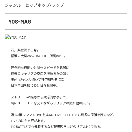
ジャンル：
ヒップホップ/ラップ
YOS-MAG
石川県金沢市出身。

横浜の大型crew BAYHOOD所属のMC。

圧倒的な行動力と制作スピードを武器に

過去のキャリアの空白を埋めるかの如く

場所, ジャンル問わず神奈川を拠点に

日本全国を股に掛け日々奮闘中。

ストリートの描写から政治的な事まで.

時にはユーモアを交えながらリリックの振り幅は広い。

過去3度ワンマンLIVEを成功、LIVE BATTLEでも幾多の優勝を誇るなど、
LIVE力にも定評がある。

MC BATTLEでも優勝するなど現場叩き上げのリアルMCである。
