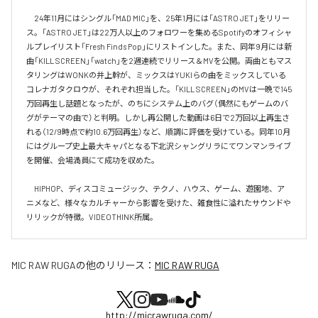
　24年11月にはシングル「MAD MIC」を、25年1月には「ASTRO JET」をリリー
ス。「ASTRO JET」は22万人以上のフォロワーを集めるSpotifyのオフィシャ
ルプレイリスト「Fresh Finds Pop」にリストインした。また、同年9月には新
曲「KILL SCREEN」「watch」を2週連続でリリース＆MVを公開。両曲ともマス
タリングはWONKの井上幹が、ミックスはYUKIらの曲をミックスしている
コレナガタクロウが、それぞれ担当した。「KILL SCREEN」のMVは一晩で145
万回再生し話題となったが、のちにシステム上のバグ（偶然にもゲームのバ
グがテーマの曲で）と判明。しかし再公開した動画は6日で2万回以上再生さ
れる（12/9時点で約10.6万回再生）など、順調に評価を受けている。同年10月
にはグループ史上最大キャパとなる下北沢シャングリラにてワンマンライブ
を開催、会場満員にて成功を収めた。

　HIPHOP、ディスコミュージック、テクノ、ハウス、ゲーム、遊園地、ア
ニメなど、様々なカルチャーから影響を受けた、雑食性に溢れたサウンドや
リリックが特徴。VIDEOTHINK所属。
MIC RAW RUGA
の他のリリース：
MIC RAW RUGA
http://micrawruga.com/