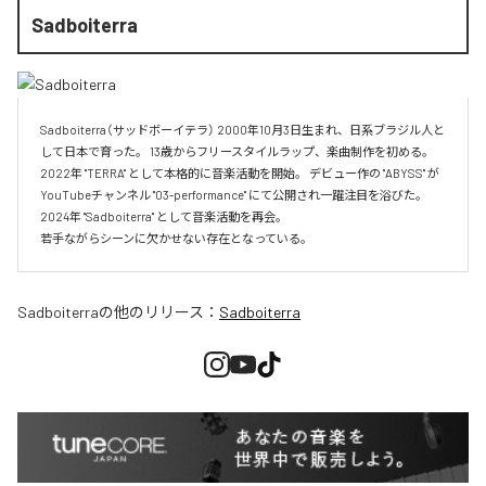
Sadboiterra
Sadboiterra（サッドボーイテラ） 2000年10月3日生まれ、日系ブラジル人と
して日本で育った。 13歳からフリースタイルラップ、楽曲制作を初める。 
2022年 "TERRA" として本格的に音楽活動を開始。 デビュー作の "ABYSS" が
YouTubeチャンネル "03-performance" にて公開され一躍注目を浴びた。 
2024年 "Sadboiterra" として音楽活動を再会。

若手ながらシーンに欠かせない存在となっている。
Sadboiterra
の他のリリース：
Sadboiterra