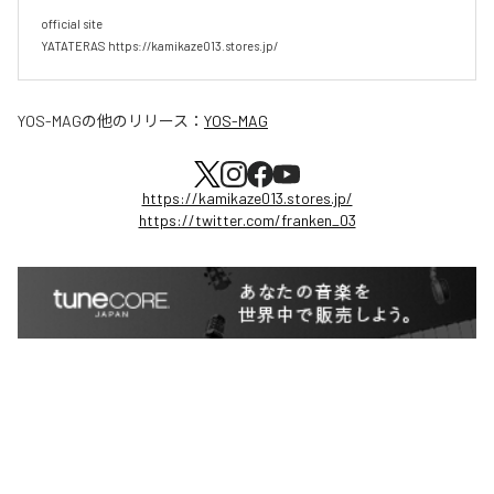
official site

YATATERAS https://kamikaze013.stores.jp/
YOS-MAG
の他のリリース：
YOS-MAG
https://kamikaze013.stores.jp/
https://twitter.com/franken_03