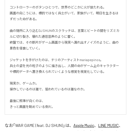
コントローラーのボタンひとつで、世界のどこかに火が放たれる。

画面の向こうには、標的ではなく兵士がいて、家族がいて、明日を生きるは
ずだった命がある。

曲の随所に入り込むDJ SHUNのスクラッチは、言葉とビートの間をリズミカ
ルに切り裂き、壊れた通信音声のように響く。

終盤では、その断片がゲーム画面から現実へ漏れ出すノイズのように、曲の
景色を侵食していく。

ジャケットを手がけたのは、チリのアーティストmariapepinos。

兵士の姿を光の粒子のように描き出し、人間の命がゲーム上のキャラクター
や標的データへ置き換えられていくような感覚を視覚化している。

現実か、ゲームか。

操作しているのは誰で、狙われているのは誰なのか。

最後に照準が向くのは、

きっと画面を眺めている側だ。
なお「
WAR GAME (feat. DJ SHUN)
」は、
Apple Music
、
LINE MUSIC
、