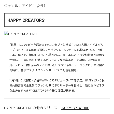
ジャンル：
アイドル(女性)
HAPPY CREATORS
「世界中にハッピーを届ける」をコンセプトに結成された6人組アイドルグル
ープHAPPY CREATORS（通称：ハピクリ）。メンバーには松本せりな、七瀬
こあ、橘あや、楠森しゅり、小鈴かれん、逢川あいといった個性豊かな面々
が揃い、日常に彩りを添えるポジティブなエネルギーを発信。2024年10
月、デビュー曲「きみのせいではっぴーです！」のミュージックビデオ公開と
同時に、各サブスクリプションサービスで配信を開始。

11月16日には東京・渋谷WWWXにてデビューライブを予定。HAPPYという世
界共通言語で全世界のファンと共に歩むリーダーを目指し、新たなハピネス
を生み出すHAPPY CREATORSの今後に注目が集まる。
HAPPY CREATORS
の他のリリース：
HAPPY CREATORS