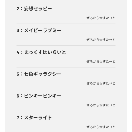
2
：
妄想セラピー
ぜろから☆すた→と
3
：
メイビーラブミー
ぜろから☆すた→と
4
：
まっくすはいらいと
ぜろから☆すた→と
5
：
七色ギャラクシー
ぜろから☆すた→と
6
：
ピンキーピンキー
ぜろから☆すた→と
7
：
スターライト
ぜろから☆すた→と