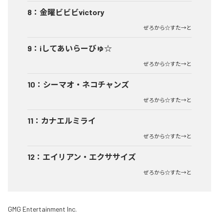
8
：
金曜ビビビvictory
ぜろから☆すた→と
9
：
iしてあいらーびゅ☆
ぜろから☆すた→と
10
：
シーマオ・ネコチャンズ
ぜろから☆すた→と
11
：
カナエルミライ
ぜろから☆すた→と
12
：
エイリアン・エクササイズ
ぜろから☆すた→と
GMG Entertainment Inc.