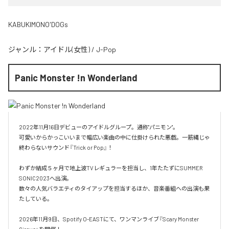
KABUKIMONO'DOGs
ジャンル：
アイドル(女性)
/
J-Pop
Panic Monster !n Wonderland
2022年11月16日デビューのアイドルグループ。通称"パニモン"。

可愛いからかっこいいまで幅広い楽曲の中に仕掛けられた悪戯。一筋縄じゃ
終わらないサウンド『Trick or Pop』！

わずか結成５ヶ月で地上波TVレギュラーを担当し、1年たたずにSUMMER 
SONIC2023へ出演。

数々の人気バラエティのタイアップを担当するほか、音楽番組への出演も果
たしている。

2026年11月9日、Spotify O-EASTにて、ワンマンライブ『Scary Monster 