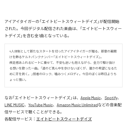
アイアイタイガーの「エイトビートスウィートデイズ」が配信開始
された。今回デジタル配信された楽曲は、「エイトビートスウィー
トデイズ」を含む全1曲となっている。
4人体制として新たなスタートを切ったアイアイタイガーが贈る、新章の幕開
けを飾るケルトパンクナンバー「エイトビートスウィートデイズ」。

疾走感あふれるビートに乗せて、不安も迷いも抱えながら、全力で駆け抜け
る想いを歌った一曲。「道のど真ん中を歩けないぼくが、誰かの希望になるた
めに牙を剥く。」弱者のロック、噛みつくメロディ。今日のぼくは昨日よりち
ょっと強い。
なお「
エイトビートスウィートデイズ
」は、
Apple Music
、
Spotify
、
LINE MUSIC
、
YouTube Music
、
Amazon Music Unlimited
などの音楽配
信サービスで聴くことができる。
各配信サービス：
エイトビートスウィートデイズ