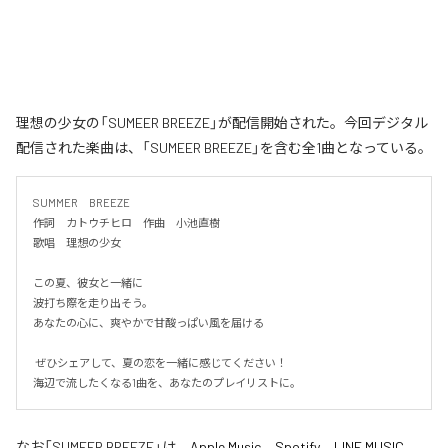
理想の少女の「SUMEER BREEZE」が配信開始された。今回デジタル
配信された楽曲は、「SUMEER BREEZE」を含む全1曲となっている。
SUMMER　BREEZE

作詞　カトウチヒロ　作曲　小池直樹

歌唱　理想の少女

この夏、彼女と一緒に

波打ち際を走り出そう。

あなたの心に、爽やかで甘酸っぱい風を届ける

 ぜひシェアして、夏の恋を一緒に感じてください！

海辺で流したくなる1曲を、あなたのプレイリストに。
なお「
SUMEER BREEZE
」は、
Apple Music
、
Spotify
、
LINE MUSIC
、