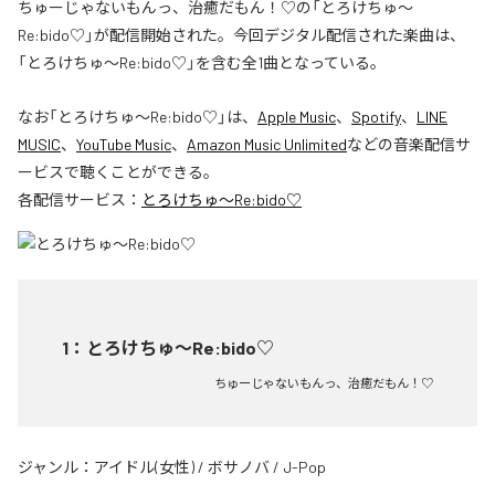
ちゅーじゃないもんっ、治癒だもん！♡の「とろけちゅ〜
Re:bido♡」が配信開始された。今回デジタル配信された楽曲は、
「とろけちゅ〜Re:bido♡」を含む全1曲となっている。
なお「
とろけちゅ〜Re:bido♡
」は、
Apple Music
、
Spotify
、
LINE
MUSIC
、
YouTube Music
、
Amazon Music Unlimited
などの音楽配信サ
ービスで聴くことができる。
各配信サービス：
とろけちゅ〜Re:bido♡
1
：
とろけちゅ〜Re:bido♡
ちゅーじゃないもんっ、治癒だもん！♡
ジャンル：
アイドル(女性)
/
ボサノバ
/
J-Pop