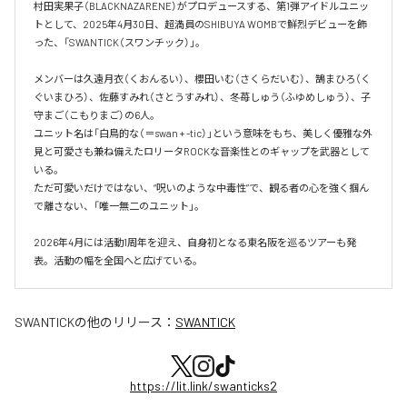
村田実果子（BLACKNAZARENE）がプロデュースする、第1弾アイドルユニッ
トとして、2025年4月30日、超満員のSHIBUYA WOMBで鮮烈デビューを飾
った、「SWANTICK（スワンチック）」。

メンバーは久遠月衣（くおんるい）、櫻田いむ（さくらだいむ）、鵠まひろ（く
ぐいまひろ）、佐藤すみれ（さとうすみれ）、冬苺しゅう（ふゆめしゅう）、子
守まご（こもりまご）の6人。

ユニット名は「白鳥的な（＝swan + -tic）」という意味をもち、美しく優雅な外
見と可愛さも兼ね備えたロリータROCKな音楽性とのギャップを武器として
いる。

ただ可愛いだけではない、“呪いのような中毒性”で、観る者の心を強く掴ん
で離さない、「唯一無二のユニット」。

2026年4月には活動1周年を迎え、自身初となる東名阪を巡るツアーも発
表。活動の幅を全国へと広げている。
SWANTICK
の他のリリース：
SWANTICK
https://lit.link/swanticks2