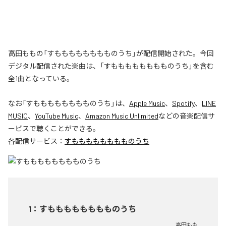
高田ももの「すもももももももものうち」が配信開始された。今回
デジタル配信された楽曲は、「すもももももももものうち」を含む
全1曲となっている。
なお「
すもももももももものうち
」は、
Apple Music
、
Spotify
、
LINE
MUSIC
、
YouTube Music
、
Amazon Music Unlimited
などの音楽配信サ
ービスで聴くことができる。
各配信サービス：
すもももももももものうち
1
：
すもももももももものうち
高田もも