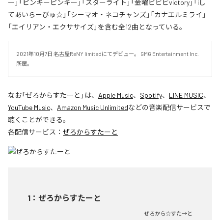
ー」「ピンキーピンキー」「スターライト」「金曜ビビビvictory」「iし
てあいらーびゅ☆」「シーマオ・ネコチャンズ」「カナエルミライ」
「エイリアン・エクササイズ」を含む全12曲となっている。
2021年10月7日 名古屋ReNY limitedにてデビュー。 GMG Entertainment Inc.
所属。
なお「
ぜろからすたーと
」は、
Apple Music
、
Spotify
、
LINE MUSIC
、
YouTube Music
、
Amazon Music Unlimited
などの音楽配信サービスで
聴くことができる。
各配信サービス：
ぜろからすたーと
1
：
ぜろからすたーと
ぜろから☆すた→と