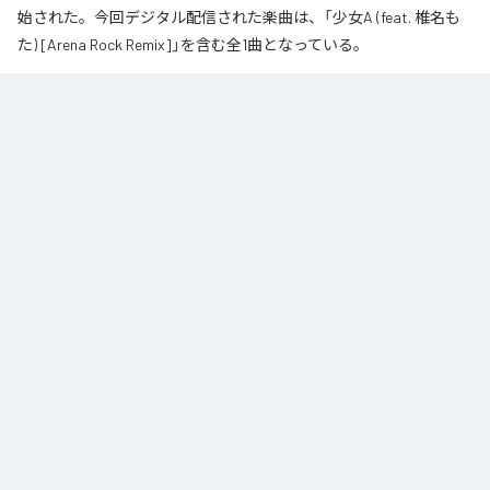
始された。今回デジタル配信された楽曲は、「少女A (feat. 椎名も
た) [Arena Rock Remix]」を含む全1曲となっている。
椎名もた「少女A」を、壮大なアリーナロックへ再構築した 「Arena Rock 
Remix」。

繊細で静かな歌い出しから、幾重にも重なるギター、力強いベースとライブ
ドラム、感情的なキーボードが一気に広がる爆発的なサビへ。

心音や一瞬の静寂、観客の手拍子とシンガロングを交えながら、原曲に宿る
孤独と心の揺れを、大観衆と分かち合う希望のエネルギーへと昇華しまし
た。

夜空まで届くような歌声と、切なさの先にある解放を描いた、ezo-momoに
よるシネマティックなロックリミックスです。
なお「
少女A (feat. 椎名もた) [Arena Rock Remix]
」は、
Apple Music
、
Spotify
、
LINE MUSIC
、
YouTube Music
、
Amazon Music Unlimited
など
の音楽配信サービスで聴くことができる。