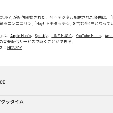
「NIC♡RY」が配信開始された。今回デジタル配信された楽曲は、「P
踊るニンニコリン」「Hey!!トモダッチ☆」を含む全4曲となって
」は、
Apple Music
、
Spotify
、
LINE MUSIC
、
YouTube Music
、
Amaz
の音楽配信サービスで聴くことができる。
ス：
NIC♡RY
CE
マグッタイム