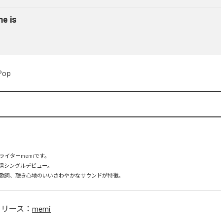
me is
Pop
イターmemiです。

配信シングルデビュー。

歌詞、聴き心地のいいさわやかなサウンドが特徴。
リリース：
memi