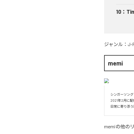
10
：
Ti
ジャンル：
J-
memi
シンガーソングラ
2021年2月に
日常に寄り添う
memi
の他の