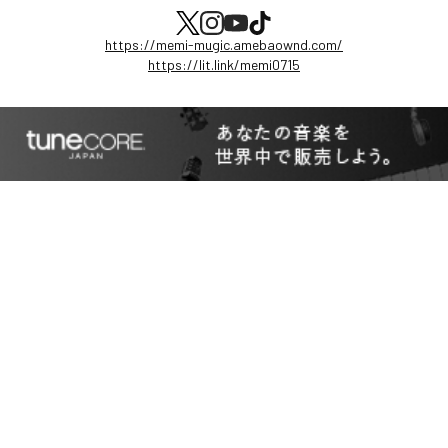
https://memi-mugic.amebaownd.com/
https://lit.link/memi0715