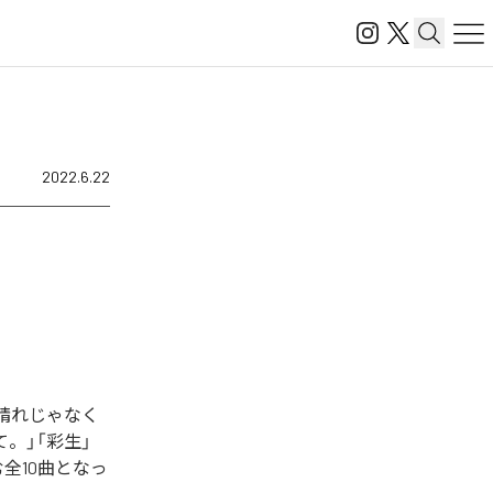
2022.6.22
「晴れじゃなく
せて。」「彩生」
む全10曲となっ