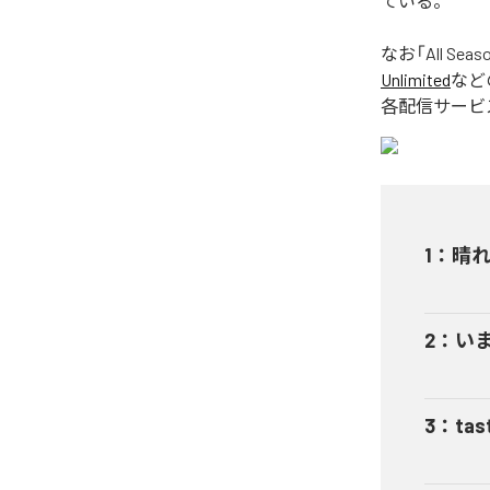
ている。
なお「
All Seas
Unlimited
など
各配信サービ
1
：
晴
2
：
い
3
：
tas