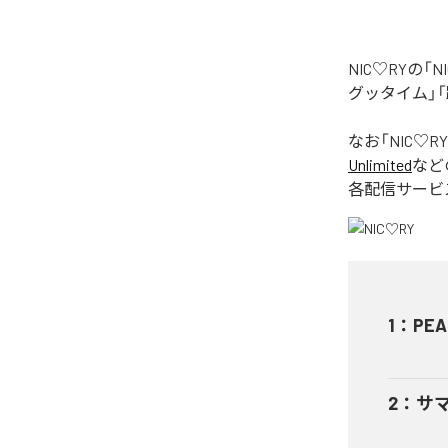
NIC♡RYの
グッタイム」「
なお「
NIC♡RY
Unlimited
など
各配信サービ
1
：
PEA
2
：
サ