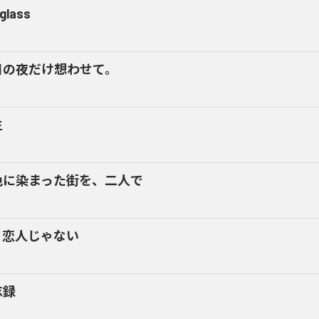
glass
日の夜だけ想わせて。
生
色に染まった街を、二人で
う恋人じゃない
忘録