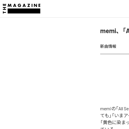
memi、「A
新曲情報
memiの「A
ても」「いまアイ
「黄色に染まっ