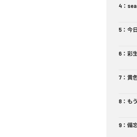
4
：
sea
5
：
今
6
：
彩
7
：
黄
8
：
も
9
：
備