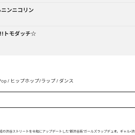
るニンニコリン
y!!トモダッチ☆
Pop
/
ヒップホップ/ラップ
/
ダンス
、平成の渋谷ストリートを令和にアップデートした“新渋谷系”ガールズラップデュオ。ギャル×渋