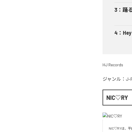
3
：
踊
4
：
He
HJ Records
ジャンル：
J-
NIC♡RY
NIC♡RYは