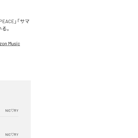
EACE」「サマ
いる。
on Music
NIC♡RY
NIC♡RY