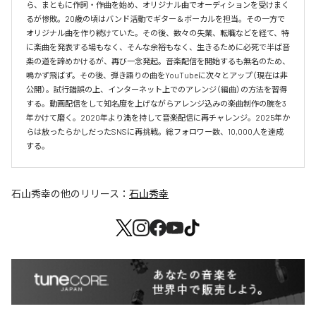
ら、まともに作詞・作曲を始め、オリジナル曲でオーディションを受けまく
るが惨敗。20歳の頃はバンド活動でギター＆ボーカルを担当。その一方で
オリジナル曲を作り続けていた。その後、数々の失業、転職などを経て、特
に楽曲を発表する場もなく、そんな余裕もなく、生きるために必死で半ば音
楽の道を諦めかけるが、再び一念発起。音楽配信を開始するも無名のため、
鳴かず飛ばず。その後、弾き語りの曲をYouTubeに次々とアップ（現在は非
公開）。試行錯誤の上、インターネット上でのアレンジ（編曲）の方法を習得
する。動画配信をして知名度を上げながらアレンジ込みの楽曲制作の腕を3
年かけて磨く。2020年より満を持して音楽配信に再チャレンジ。2025年か
らは放ったらかしだったSNSに再挑戦。総フォロワー数、10,000人を達成
する。
石山秀幸
の他のリリース：
石山秀幸