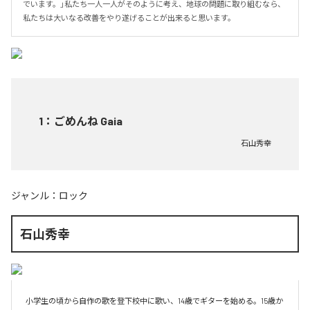
でいます。」私たち一人一人がそのように考え、地球の問題に取り組むなら、
私たちは大いなる改善をやり遂げることが出来ると思います。
1
：
ごめんね Gaia
石山秀幸
ジャンル：
ロック
石山秀幸
小学生の頃から自作の歌を登下校中に歌い、14歳でギターを始める。15歳か