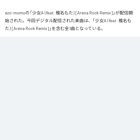
ezo-momoの「少女A (feat. 椎名もた) [Arena Rock Remix]」が配信開
始された。今回デジタル配信された楽曲は、「少女A (feat. 椎名も
た) [Arena Rock Remix]」を含む全1曲となっている。
椎名もた「少女A」を、壮大なアリーナロックへ再構築した 「Arena Rock 
Remix」。

繊細で静かな歌い出しから、幾重にも重なるギター、力強いベースとライブ
ドラム、感情的なキーボードが一気に広がる爆発的なサビへ。

心音や一瞬の静寂、観客の手拍子とシンガロングを交えながら、原曲に宿る
孤独と心の揺れを、大観衆と分かち合う希望のエネルギーへと昇華しまし
た。

夜空まで届くような歌声と、切なさの先にある解放を描いた、ezo-momoに
よるシネマティックなロックリミックスです。
なお「
少女A (feat. 椎名もた) [Arena Rock Remix]
」は、
Apple Music
、