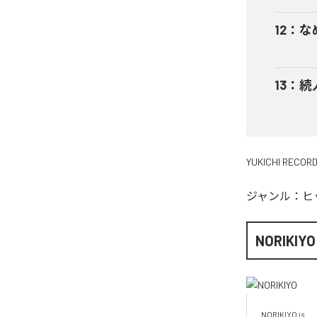
12
：
な
13
：
続
YUKICHI RECOR
ジャンル：
ヒ
NORIKIYO
NORIKIYO is...　 