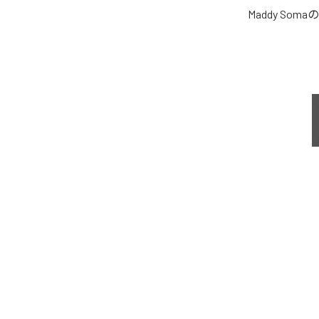
Maddy Soma
の