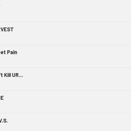
ミ
RVEST
et Pain
t Kill UR...
CE
V.S.