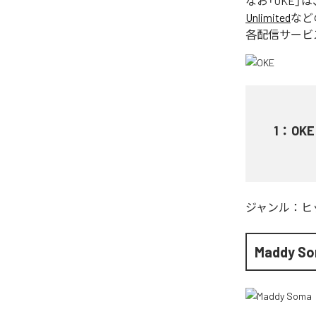
なお「
OKE
」は
Unlimited
など
各配信サービ
1
：
OKE
ジャンル：
ヒ
Maddy S