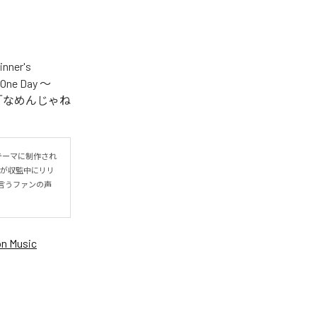
er's
One Day ～
.V.S.」「なめんじゃね
をテーマに制作され
IYOが収監中にリリ
言うファンの声
n Music