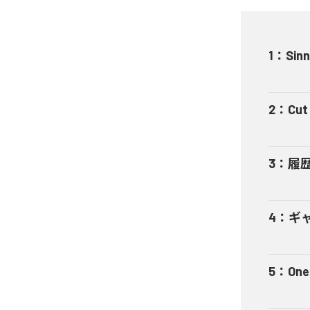
1
：
Sinn
2
：
Cut 
3
：
履
4
：
ギャ
5
：
One