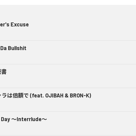
er's Excuse
Da Bullshit
歴書
ラは倍額で (feat. OJIBAH & BRON-K)
 Day ～Interrlude～