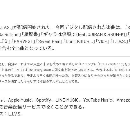
の「L.I.V.S.」が配信開始された。今回デジタル配信された楽曲は、「Sinn
 Da Bullshit」「履歴書」「ギャラは倍額で (feat. OJIBAH & BRON-K)」「
「ゴミ」「HARVEST」「Sweet Pain」「Don't Kill UR...」「VICE」「L.I
を含む全13曲となっている。
、自分のこれまでの人生と未来を改めて考え直したタイミングに「Life Is Very Short」
の「L.I.V.S.」はLife Is Very Shortの頭文字を取ったものである。今作は本来、NORIK
だった作品であり、予定より早く出所が叶った為、お蔵入りになりそうだったが聴きたいと
リースが決定したキャリア12枚目のアルバムとなってる。
」は、
Apple Music
、
Spotify
、
LINE MUSIC
、
YouTube Music
、
Amazo
の音楽配信サービスで聴くことができる。
ス：
L.I.V.S.