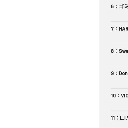
6
：
ゴ
7
：
HA
8
：
Swe
9
：
Don'
10
：
VI
11
：
L.I.