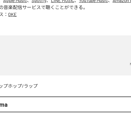
、
Apple Music
、
Spotify
、
LINE MUSIC
、
YouTube Music
、
Amazon 
の音楽配信サービスで聴くことができる。
ス：
OKE
ップホップ/ラップ
oma