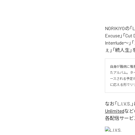
NORIKIYO
Excuse」「Cut
Interrlude～」
ぇ」「続人生」
自身が難病に罹患し
たアルバム。タイトル
ースされる予定
に応える形でリ
なお「
L.I.V.S.
Unlimited
など
各配信サービ