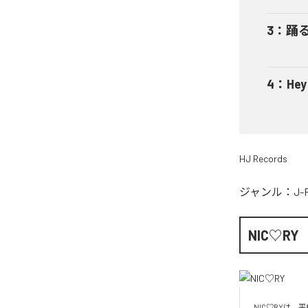
3
：
踊
4
：
He
HJ Records
ジャンル：
J-
NIC♡RY
NIC♡RYは