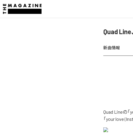
Quad Li
新曲情報
Quad Line
「your love