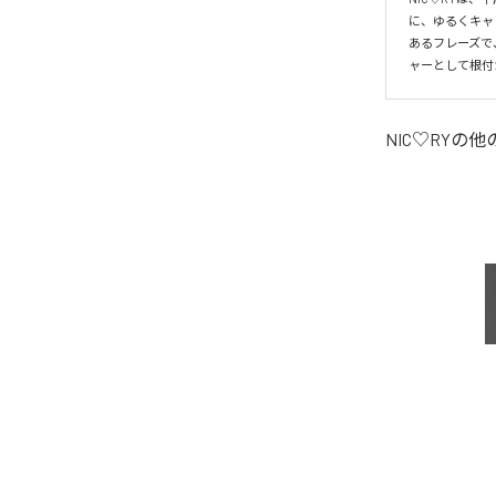
に、ゆるくキャ
あるフレーズで
ャーとして根付
NIC♡RY
の他