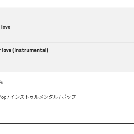
 love
r love (Instrumental)
部
Pop
/
インストゥルメンタル
/
ポップ
e