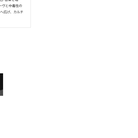
ーヴと中毒性の
界へ広げ、カルチ