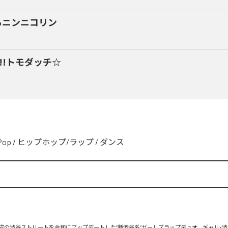
るニンニコリン
y!!トモダッチ☆
Pop
/
ヒップホップ/ラップ
/
ダンス
、平成の渋谷ストリートを令和にアップデートした“新渋谷系”ガールズラップデュオ。ギャル×渋