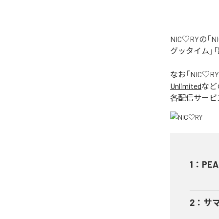
NIC♡RYの
グッタイム」「
なお「
NIC♡RY
Unlimited
など
各配信サービ
1
：
PEA
2
：
サ