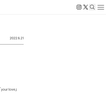
2022.6.21
r love」