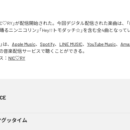
「NIC♡RY」が配信開始された。今回デジタル配信された楽曲は、「P
踊るニンニコリン」「Hey!!トモダッチ☆」を含む全4曲となって
」は、
Apple Music
、
Spotify
、
LINE MUSIC
、
YouTube Music
、
Amaz
の音楽配信サービスで聴くことができる。
ス：
NIC♡RY
CE
マグッタイム