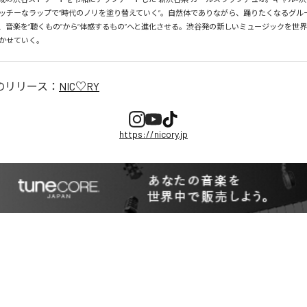
ッチーなラップで“時代のノリを塗り替えていく”。自然体でありながら、踊りたくなるグル
、音楽を“聴くもの”から“体感するもの”へと進化させる。渋谷発の新しいミュージックを世
かせていく。
のリリース：
NIC♡RY
https://nicory.jp