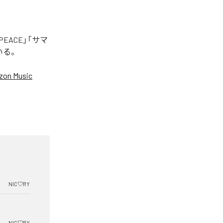
EACE」「サマ
いる。
on Music
NIC♡RY
NIC♡RY