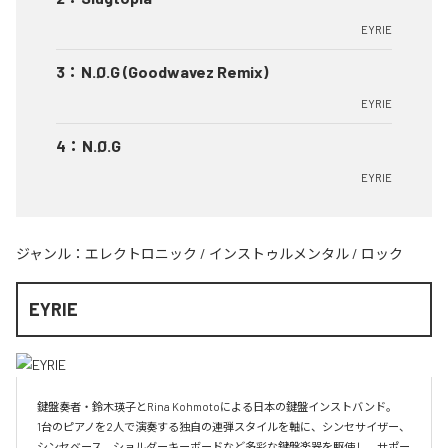
EYRIE
3
：
N.Ø.G (Goodwavez Remix)
EYRIE
4
：
N.Ø.G
EYRIE
ジャンル：
エレクトロニック
/
インストゥルメンタル
/
ロック
EYRIE
鍵盤奏者・鈴木瑛子とRina Kohmotoによる日本の鍵盤インストバンド。

1台のピアノを2人で演奏する独自の連弾スタイルを軸に、シンセサイザー、
シンセベース、ショルダーキーボードなど多彩な鍵盤楽器を駆使し、サポー