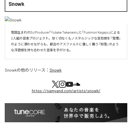
Snowk
雪国生まれのDJ/Producer「Yutaka Takanami」と「Fuminori Kagajo」による
2人組の音楽プロジェクト。甘く切なくもノスタルジックな哀愁感を『雪煙』
のように漂わせながらも、都会のアスファルトに優しく舞う『粉雪』のよう
な浮遊感を持ち合わせた音楽を手がける。
Snowk
の他のリリース：
Snowk
https://namyand.com/artists/snowk/