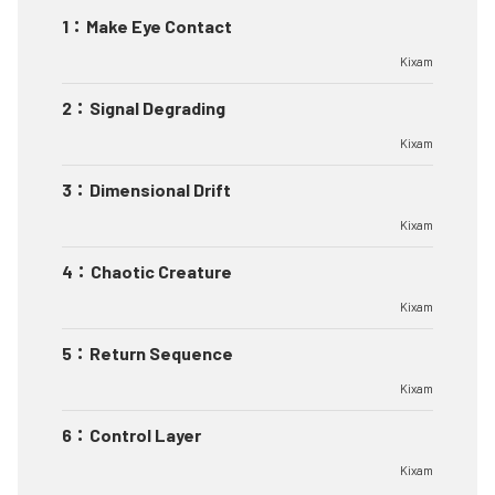
1
：
Make Eye Contact
Kixam
2
：
Signal Degrading
Kixam
3
：
Dimensional Drift
Kixam
4
：
Chaotic Creature
Kixam
5
：
Return Sequence
Kixam
6
：
Control Layer
Kixam