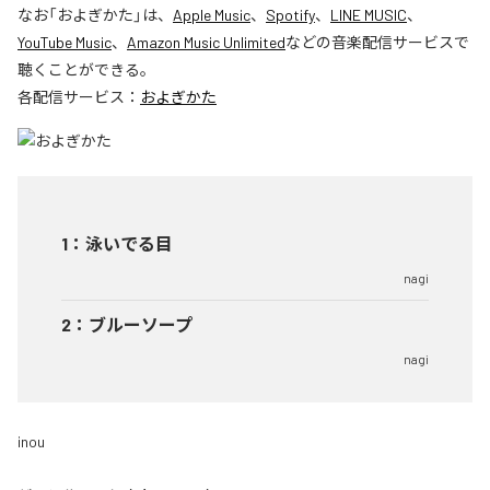
なお「
およぎかた
」は、
Apple Music
、
Spotify
、
LINE MUSIC
、
YouTube Music
、
Amazon Music Unlimited
などの音楽配信サービスで
聴くことができる。
各配信サービス：
およぎかた
1
：
泳いでる目
nagi
2
：
ブルーソープ
nagi
inou