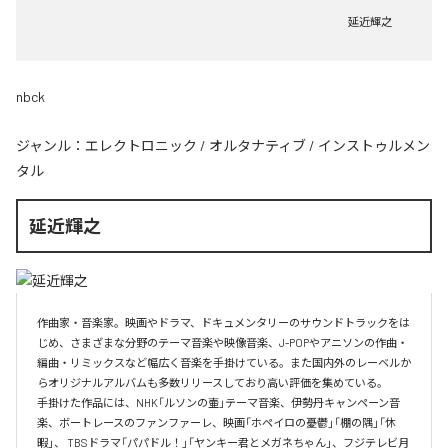
延近輝之
nbck
ジャンル：
エレクトロニック
/
オルタナティブ
/
インストゥルメン
タル
延近輝之
作曲家・音楽家。映画やドラマ、ドキュメンタリーのサウンドトラックをは
じめ、さまざまな分野のテーマ音楽や映像音楽、J-POPやアニソンの作曲・
編曲・リミックスなど幅広く音楽を手掛けている。また国内外のレーベルか
らオリジナルアルバムも多数リリースしており高い評価を集めている。

手掛けた作品には、NHK「ルソンの壷」テーマ音楽、伊勢丹キャンペーン音
楽、ボートレースのファンファーレ、映画「ホペイロの憂鬱」「棚の隅」「休
暇」、 TBSドラマ「パパドル！」「ヤンキー君とメガネちゃん」、フジテレビ月