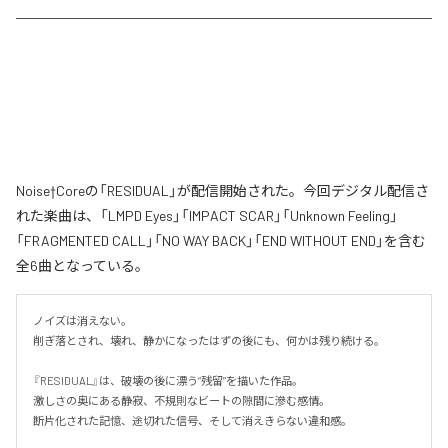
Noise†Coreの「RESIDUAL」が配信開始された。今回デジタル配信さ
れた楽曲は、「LMPD Eyes」「IMPACT SCAR」「Unknown Feeling」
「FRAGMENTED CALL」「NO WAY BACK」「END WITHOUT END」を含む
全6曲となっている。
ノイズは消えない。

削ぎ落とされ、壊れ、静かになったはずの後にも、何かは残り続ける。

『RESIDUAL』は、破壊の後に漂う“残留”を描いた作品。

激しさの奥にある静寂、不規則なビートの隙間に滲む感情。

断片化された記憶、途切れた信号、そして消えきらない違和感。
