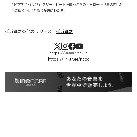
9ドラマ「CHANGE」「ブザー・ビート～崖っぷちのヒーロー～」「夏の恋は虹
色に輝く」などがあり多岐にわたる。
延近輝之
の他のリリース：
延近輝之
https://www.nbck.jp
https://linktr.ee/nbck