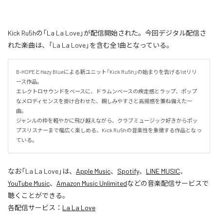
Kick Ru5hの「La La Love」が配信開始された。今回デジタル配信さ
れた楽曲は、「La La Love」を含む全1曲となっている。
B-HOPEとHazy Blueによる新ユニット「Kick Ru5h」の始まりを告げる1stリリ
ース作品。

エレクトロサウンドをベースに、ドラムンベースの疾走感とラップ、ポップ
なメロディセンスを掛け合わせた、親しみやすさと高揚感を兼ね備えた一
曲。

ジャンルの枠を軽やかに飛び越えながら、クラブミュージック好きからポッ
プスリスナーまで幅広く楽しめる、Kick Ru5hの音楽性を象徴する作品となっ
ている。
なお「
La La Love
」は、
Apple Music
、
Spotify
、
LINE MUSIC
、
YouTube Music
、
Amazon Music Unlimited
などの音楽配信サービスで
聴くことができる。
各配信サービス：
La La Love