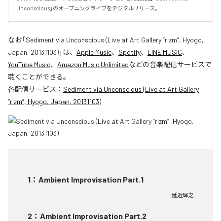
Unconscious」のオープニングライブをデジタルリリース。
なお「
Sediment via Unconscious (Live at Art Gallery “rizm”, Hyogo,
Japan, 20131103)
」は、
Apple Music
、
Spotify
、
LINE MUSIC
、
YouTube Music
、
Amazon Music Unlimited
などの音楽配信サービスで
聴くことができる。
各配信サービス：
Sediment via Unconscious (Live at Art Gallery
“rizm”, Hyogo, Japan, 20131103)
1
：
Ambient Improvisation Part.1
延近輝之
2
：
Ambient Improvisation Part.2