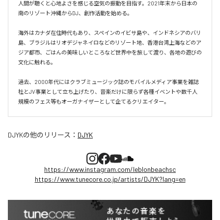
人間が聴くと心地よさを感じる空気の振動を目指す。2021年末から日本の
南のリゾート沖縄からDJ、創作活動を始める。

海外はカナダ在住時代もあり、スペインのイビサ島や、インドネシアのバリ
島、ブラジルはリオデジャネイロなどのリゾート地、香港台湾上海などのア
ジア都市、ごはんの美味しいところなど世界中を旅して渡り、各地の遊びの
文化に触れる。

過去、2000年代にはクラブミュージック誌のモバイルメディア事業を雑誌
社とJV事業として立ち上げたり、音楽だけに限らず各種イベントや数千人
規模のフェス等もオーガナイザーとして企てるクリエイター。
DJYK
の他のリリース：
DJYK
https://www.instagram.com/leblonbeachsc
https://www.tunecore.co.jp/artists/DJYK?lang=en