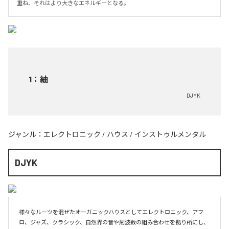
重ね、それはより大きなエネルギーとなる。
1
：
紬
DJYK
ジャンル：
エレクトロニック
/
ハウス
/
インストゥルメンタル
DJYK
様々なルーツを混ぜたオーガニックハウスとしてエレクトロニック、アフ
ロ、ジャズ、クラシック、自然界の音や周波数の組み合わせを拠り所にし、