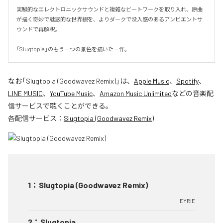
実験的なエレクトロニックサウンドと複雑なビートワークを取り入れ、原曲
が描く奇妙で魅惑的な世界観を、よりダークで没入感のあるアンビエントサ
ウンドで再解釈。

「Slugtopia」のもう一つの景色を描いた一作。
なお「
Slugtopia (Goodwavez Remix)
」は、
Apple Music
、
Spotify
、
LINE MUSIC
、
YouTube Music
、
Amazon Music Unlimited
などの音楽配
信サービスで聴くことができる。
各配信サービス：
Slugtopia (Goodwavez Remix)
1
：
Slugtopia (Goodwavez Remix)
EYRIE
2
：
Slugtopia