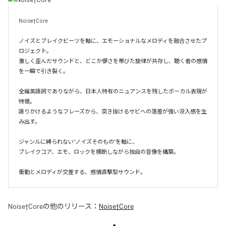
Noise†Core

ノイズとブレイクビーツを軸に、エモーショナルなメロディを融合させたプ
ロジェクト。

激しく歪んだサウンドと、どこか儚さを帯びた旋律が共存し、聴く者の感情
を一瞬で引き裂く。

全編英語詞でありながら、日本人特有のニュアンスを残したボーカル表現が
特徴。

語りかけるようなフレーズから、突き抜けるサビへの落差が強い没入感を生
み出す。

ジャンルに縛られない“ノイズそのもの”を軸に、

ブレイクコア、エモ、ロックを横断しながら独自の音像を構築。

衝動とメロディが交差する、感情直撃型サウンド。
Noise†Core
の他のリリース：
Noise†Core