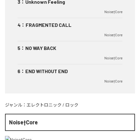
3
：
Unknown Feeling
Noise†Core
4
：
FRAGMENTED CALL
Noise†Core
5
：
NO WAY BACK
Noise†Core
6
：
END WITHOUT END
Noise†Core
ジャンル：
エレクトロニック
/
ロック
Noise†Core