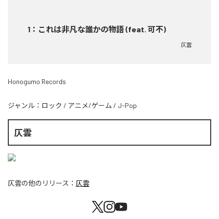
1
：
これは非凡な誰かの物語 (feat. 可不)
仄雲
Honogumo Records
ジャンル：
ロック
/
アニメ/ゲーム
/
J-Pop
仄雲
仄雲
の他のリリース：
仄雲