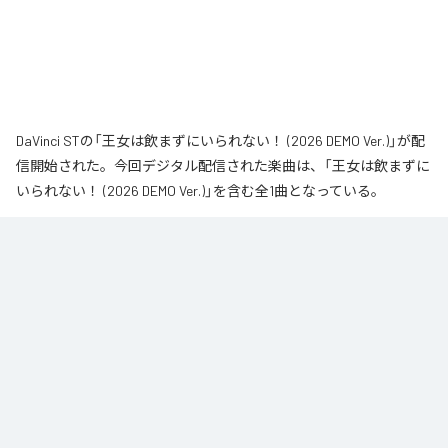
DaVinci STの「王女は飲まずにいられない！ (2026 DEMO Ver.)」が配
信開始された。今回デジタル配信された楽曲は、「王女は飲まずに
いられない！ (2026 DEMO Ver.)」を含む全1曲となっている。
なお「
王女は飲まずにいられない！ (2026 DEMO Ver.)
」は、
Apple
Music
、
Spotify
、
LINE MUSIC
、
YouTube Music
、
Amazon Music
Unlimited
などの音楽配信サービスで聴くことができる。
各配信サービス：
王女は飲まずにいられない！ (2026 DEMO Ver.)