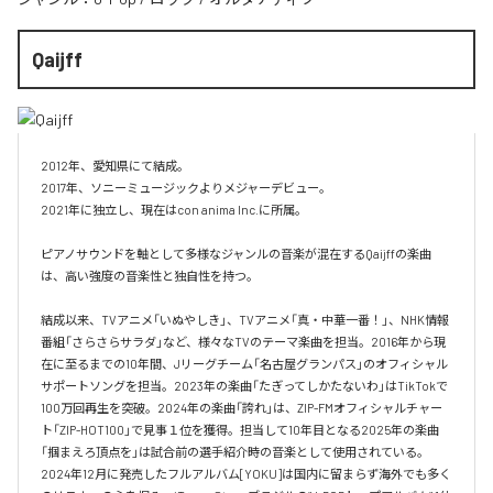
Qaijff
2012年、愛知県にて結成。

2017年、ソニーミュージックよりメジャーデビュー。

2021年に独立し、現在はcon anima Inc.に所属。

ピアノサウンドを軸として多様なジャンルの音楽が混在するQaijffの楽曲
は、高い強度の音楽性と独自性を持つ。

結成以来、TVアニメ「いぬやしき」、TVアニメ「真・中華一番！」、NHK情報
番組「さらさらサラダ」など、様々なTVのテーマ楽曲を担当。2016年から現
在に至るまでの10年間、Jリーグチーム「名古屋グランパス」のオフィシャル
サポートソングを担当。2023年の楽曲「たぎってしかたないわ」はTikTokで
100万回再生を突破。2024年の楽曲「誇れ」は、ZIP-FMオフィシャルチャー
ト「ZIP-HOT100」で見事１位を獲得。担当して10年目となる2025年の楽曲
「掴まえろ頂点を」は試合前の選手紹介時の音楽として使用されている。

2024年12月に発売したフルアルバム[YOKU]は国内に留まらず海外でも多く