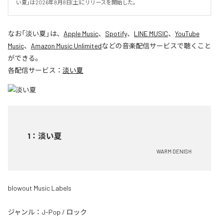
い夏」は2026年8月8日(土)にリリースを開始した。
なお「
淡い夏
」は、
Apple Music
、
Spotify
、
LINE MUSIC
、
YouTube
Music
、
Amazon Music Unlimited
などの音楽配信サービスで聴くこと
ができる。
各配信サービス：
淡い夏
1
：
淡い夏
WARM DENISH
blowout Music Labels
ジャンル：
J-Pop
/
ロック