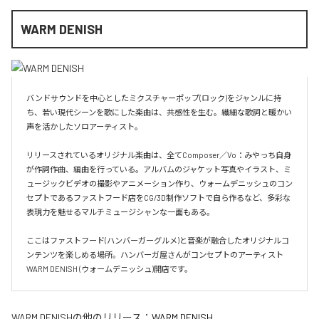
WARM DENISH
バンドサウンドを中心としたミクスチャーポップ(ロック)をジャンルに持
ち、若い現代シーンを歌にした楽曲は、共感性を生む。繊細な歌詞と暖かい
声を活かしたソロアーティスト。

リリースされているオリジナル楽曲は、全てComposer／Vo：みやっち自身
が作詞作曲、編曲を行っている。アルバムのジャケット写真やイラスト、ミ
ュージックビデオの撮影やアニメーション作り、ウォームデニッシュのコン
セプトであるファストフード店をCG/3D制作ソフトで自ら作るなど、多彩な
表現力を魅せるマルチミュージシャンな一面もある。

ここはファストフード(ハンバーガーグルメ)と音楽が融合したオリジナルコ
ンテンツを楽しめる場所。ハンバーガ屋さんがコンセプトのアーティスト
WARM DENISH (ウォームデニッシュ)開店です。
WARM DENISH
の他のリリース：
WARM DENISH