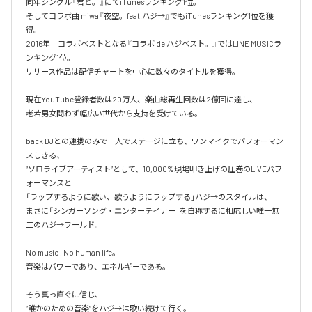
同年シングル『君と。』にてiTunesランキング1位。

そしてコラボ曲 miwa『夜空。feat.ハジ→』でもiTunesランキング1位を獲
得。

2016年　コラボベストとなる『コラボ de ハジベスト。』ではLINE MUSICラ
ンキング1位。

リリース作品は配信チャートを中心に数々のタイトルを獲得。

現在YouTube登録者数は20万人、楽曲総再生回数は2億回に達し、

老若男女問わず幅広い世代から支持を受けている。 

back DJとの連携のみで一人でステージに立ち、ワンマイクでパフォーマン
スしきる、

“ソロライブアーティスト”として、10,000%現場叩き上げの圧巻のLIVEパフ
ォーマンスと

「ラップするように歌い、歌うようにラップする」ハジ→のスタイルは、

まさに「シンガーソング・エンターテイナー」を自称するに相応しい唯一無
二のハジ→ワールド。

No music , No human life。

音楽はパワーであり、エネルギーである。

そう真っ直ぐに信じ、
