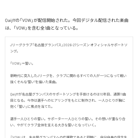
Qaijffの「VOW」が配信開始された。今回デジタル配信された楽曲
は、「VOW」を含む全1曲となっている。
Jリーグクラブ「名古屋グランパス」2026-27シーズン オフィシャルサポートソ
ング。

「VOW」＝誓い。

新時代に突入したJリーグを、クラブに関わるすべての人が一つになって戦い
抜く――そんな"誓い"を描いた楽曲。

Qaijffが名古屋グランパスのサポートソングを手掛けるのは10年目、通算11曲
目となる。今作は選手へのヒアリングをもとに制作され、一人ひとりが胸に
抱く「誓い」に焦点を当てた。

選手一人ひとりの誓い。サポーター一人ひとりの誓い。その想いが重なり合
い、やがてクラブ全体を支える大きな誓いとなっていく。

『VOW』は、名古屋グランパスへの応援歌であると同時に、自分自身の信念を