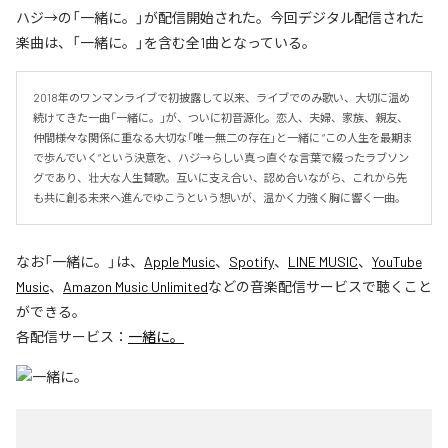
ハジ→の「一緒に。」が配信開始された。今回デジタル配信された
楽曲は、「一緒に。」を含む全1曲となっている。
2018年のワンマンライブで初披露して以来、ライブでのみ歌い、大切に温め
続けてきた一曲「一緒に。」が、ついに初音源化。恋人、夫婦、家族、親友、
仲間――様々な関係に重なる大切な「唯一無二の存在」と一緒に “この人生を最期ま
で歩んでいく”という決意を、ハジ→らしい真っ直ぐな言葉で綴ったラブソン
グであり、壮大な人生賛歌。互いに支え合い、認め合いながら、これから先
も共に創る未来へ進んでゆこうという想いが、温かく力強く胸に響く一曲。
なお「
一緒に。
」は、
Apple Music
、
Spotify
、
LINE MUSIC
、
YouTube
Music
、
Amazon Music Unlimited
などの音楽配信サービスで聴くこと
ができる。
各配信サービス：
一緒に。