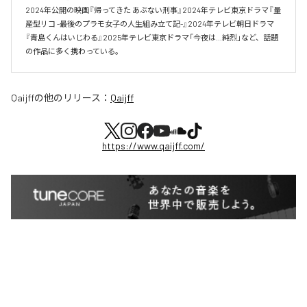
2024年公開の映画『帰ってきた あぶない刑事』2024年テレビ東京ドラマ『量
産型リコ -最後のプラモ女子の人生組み立て記-』2024年テレビ朝日ドラマ
『青島くんはいじわる』2025年テレビ東京ドラマ「今夜は…純烈」など、話題
の作品に多く携わっている。
Qaijff
の他のリリース：
Qaijff
https://www.qaijff.com/