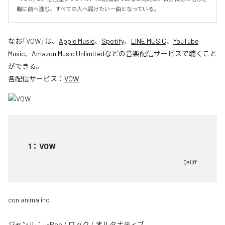
胸に前へ進む、すべての人へ届けたい一曲となっている。
なお「
VOW
」は、
Apple Music
、
Spotify
、
LINE MUSIC
、
YouTube
Music
、
Amazon Music Unlimited
などの音楽配信サービスで聴くこと
ができる。
各配信サービス：
VOW
1
：
VOW
Qaijff
con anima inc.
ジャンル：
J-Pop
/
ロック
/
オルタナティブ