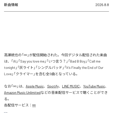
新曲情報
2026.8.8
高瀬統也の「∞」が配信開始された。今回デジタル配信された楽曲
は、「AI」「Say you love me」「いつ言う？」「Bad B Boy」「Call me
tonight」「灰ライト」「シングルバッド」「It’s Finally the End of Our
Love」「クライマー」を含む全9曲となっている。
なお「
∞
」は、
Apple Music
、
Spotify
、
LINE MUSIC
、
YouTube Music
、
Amazon Music Unlimited
などの音楽配信サービスで聴くことができ
る。
各配信サービス：
∞