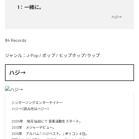
1
：
一緒に。
ハジ→
84 Records
ジャンル：
J-Pop
/
ポップ
/
ヒップホップ/ラップ
ハジ→
シンガーソングエンターテイナー

ハジ→（読み方はハジー）

2005年　地元 仙台にて 音楽活動をスタート。

2013年　メジャーデビュー。

2015年　アルバム『 ハジベスト。』オリコン４位。
