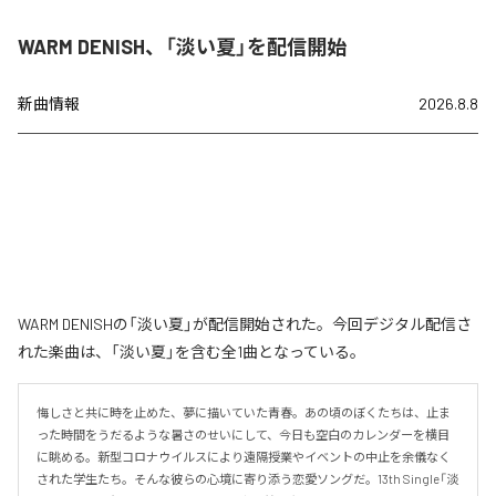
WARM DENISH、「淡い夏」を配信開始
新曲情報
2026.8.8
WARM DENISHの「淡い夏」が配信開始された。今回デジタル配信さ
れた楽曲は、「淡い夏」を含む全1曲となっている。
悔しさと共に時を止めた、夢に描いていた青春。あの頃のぼくたちは、止ま
った時間をうだるような暑さのせいにして、今日も空白のカレンダーを横目
に眺める。新型コロナウイルスにより遠隔授業やイベントの中止を余儀なく
された学生たち。そんな彼らの心境に寄り添う恋愛ソングだ。13th Single「淡