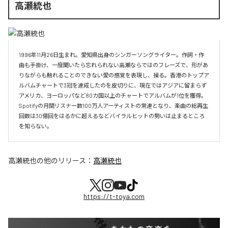
高瀬統也
1996年11月26日生まれ。愛知県出身のシンガーソングライター。作詞・作
曲も手掛け、一度聞いたら忘れられない高瀬ならではのフレーズで、形があ
りながらも触れることのできない愛の感覚を表現し、操る。香港のトップア
ルバムチャートで3冠を達成したのを皮切りに、現在ではアジアに留まらず
アメリカ、ヨーロッパなど80カ国以上のチャートでアルバムが1位を獲得。
Spotifyの月間リスナー数100万人アーティストの常連となり、楽曲の総再生
回数は30億回をはるかに超えるなどバイラルヒットの勢いは止まるところ
を知らない。
高瀬統也
の他のリリース：
高瀬統也
https://t-toya.com