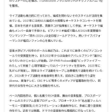
のリスナーの心を掴み、iTunes Store ブラジルの”J-POPトップアルバム” 1位
を獲得。

ライブ活動も精力的に行っており、編成を問わないそのスタイルが注目を集
めている。2021年には約50人編成の大規模なオーケストラコンサートを開
催。日本を代表する音楽家、斎藤ネコが指揮者として参加、オーケストラ編
曲もメンバー自身で手掛ける。ピアノトリオ編成で臨んだ2024年夏開催の
ワンマンツアー「誇れ-2024-」は全日程ソールドアウト。熱いライブパフォ
ーマンスが幅広いファンの心を掴んでいる。

音楽大学ピアノ科卒のボーカル森彩乃は、これまでに数多くのピアノコンク
ールでの受賞歴を持つ。また2021年からは自身のアパレルブランド「誰かに
なりたいわけじゃない」が始動。ZIP-FMの Podcast番組「ビッグファイブ 〜
わたしって何者？ 心理学雑談〜」ではパーソナリティを担当中。2023 年に
乳がんが発覚し、同年はライブ活動をセーブし治療優先で活動を続けていた
が、2024年ライブ活動を本格復帰を果たす。前向きに治療を行う姿を
Abema、東海テレビ、CBC テレビ等多くのメディアが密着取材を行い、同
世代の女性を中心に大きな感動を呼んだ。

ベース内田旭彦は、個人名義でのCM音楽、舞台の音楽監督、プロスポーツ
チームのスタジアム音楽プロデュース、プロオーケストラ「名古屋フィルハ
ーモニー交響楽団」とのコラボレーション楽曲制作など、多岐に渡り音楽制
作を行う。近年では映画、ドラマの音楽制作も積極的に行なっており、