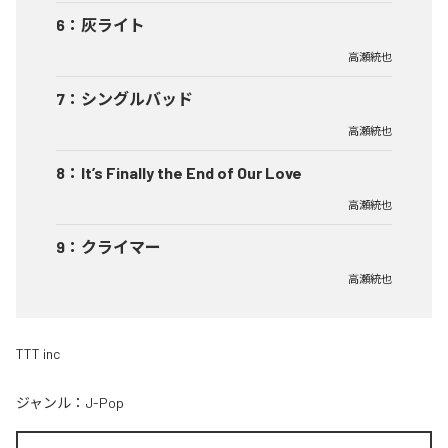
6
：
灰ライト
高瀬統也
7
：
シングルバッド
高瀬統也
8
：
It’s Finally the End of Our Love
高瀬統也
9
：
クライマー
高瀬統也
TTT inc
ジャンル：
J-Pop