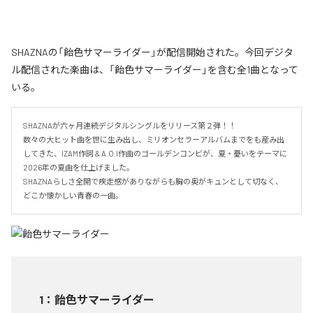
SHAZNAの「飴色サマーライダー」が配信開始された。今回デジタ
ル配信された楽曲は、「飴色サマーライダー」を含む全1曲となって
いる。
SHAZNAが六ヶ月連続デジタルシングルをリリース第２弾！！

数々の大ヒット曲を世に生み出し、ミリオンセラーアルバムまでをも産み出
してきた、IZAM作詞 & A.O.I作曲のゴールデンコンビが、夏・憂いをテーマに
2026年の夏曲を仕上げました。

SHAZNAらしさ全開で疾走感がありながらも胸の奥がキュンとして切なく、
どこか懐かしい青春の一曲。
1
：
飴色サマーライダー