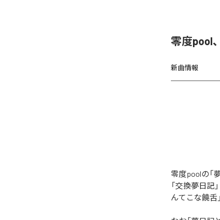
零度poo
新曲情報
零度pool
「交換夢日記
んてこな饒舌