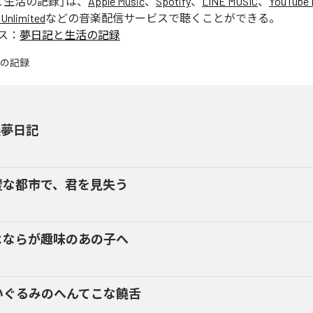
と生活の記録
」は、
Apple Music
、
Spotify
、
LINE MUSIC
、
YouTube 
Unlimited
などの音楽配信サービスで聴くことができる。
ス：
夢日記と生活の記録
換夢日記
璧な都市で、君を見失う
よならが趣味のあの子へ
いぐるみのへんてこな饒舌