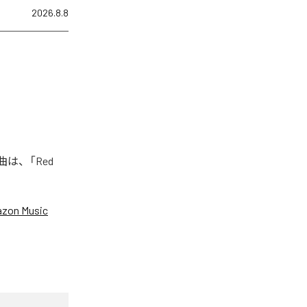
2026.8.8
曲は、「Red
zon Music