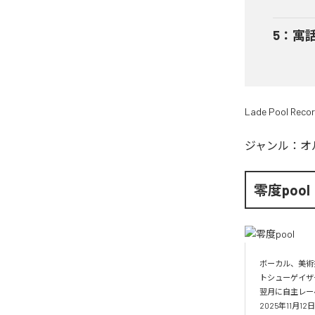
5
：
寓
Lade Pool Reco
ジャンル：
オ
零度pool
ボーカル、美術
トシューゲイザー
翌月に自主レーベル
2025年11月1