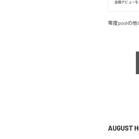
全国デビューを果
零度pool
の他
AUGUST 