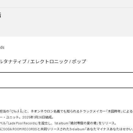
話
rds
ルタナティブ
/
エレクトロニック
/
ポップ
担当の『Ç‰∮Å』と、ネオンネウロン名義でも知られるトラックメイカー『木田昨年』によ
・ユニット。2025年1月26日結成。

『Lade Pool Records』を設立し、1st album『絶対零度の夏の骨』をリリース。

2日にSODA ROOM RECORDSと共同リリースされた3rd album『あなたマイナスあなたはせか