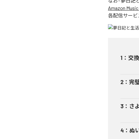
なお「
夢日記
Amazon Music 
各配信サービ
1
：
交
2
：
完
3
：
さ
4
：
ぬ