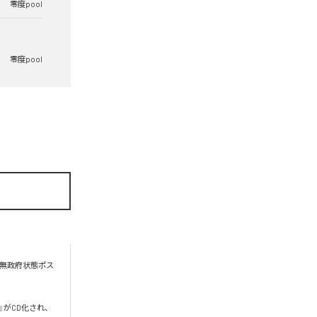
零度pool
零度pool
る無政府状態ポス
い』がCD化され、