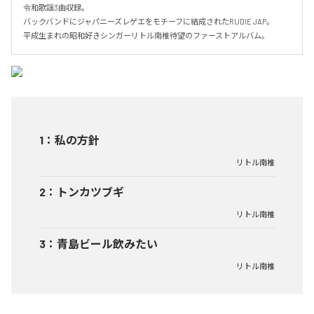
令和歌謡3曲収録。

バックバンドにジャパニーズレゲエをモチーフに結成されたRUDIE JAP。

平成生まれの昭和好きシンガーリトル南椎待望のファーストアルバム。
1
：
私の方針
リトル南椎
2
：
トンカツブギ
リトル南椎
3
：
青島ビール飲みたい
リトル南椎