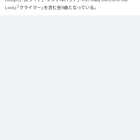
Love」「クライマー」を含む全9曲となっている。
なお「
∞
」は、
Apple Music
、
Spotify
、
LINE MUSIC
、
YouTube Music
、
Amazon Music Unlimited
などの音楽配信サービスで聴くことができ
る。
各配信サービス：
∞
1
：
AI
高瀬統也
2
：
Say you love me
高瀬統也
3
：
いつ言う？