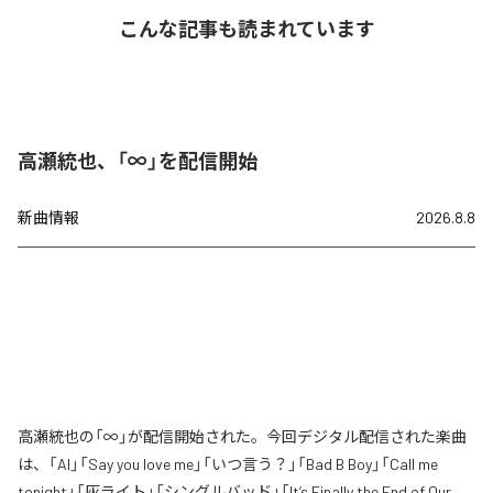
こんな記事も読まれています
高瀬統也、「∞」を配信開始
新曲情報
2026.8.8
高瀬統也の「∞」が配信開始された。今回デジタル配信された楽曲
は、「AI」「Say you love me」「いつ言う？」「Bad B Boy」「Call me
tonight」「灰ライト」「シングルバッド」「It’s Finally the End of Our