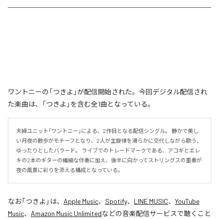
ワントニーの「つきよ」が配信開始された。今回デジタル配信され
た楽曲は、「つきよ」を含む全1曲となっている。
夫婦ユニット「ワントニー」による、2作目となる配信シングル。 静かで美し
い月夜の散歩がモチーフとなり、2人が主旋律を滑らかに交代しながら歌う、
ゆったりとしたバラード。 ライブでのトレードマークである、アコギとエレ
キの2本のギターの繊細な伴奏に加え、後半に向かってストリングスの重奏が
夜の風景に彩りを添える構成となっている。
なお「
つきよ
」は、
Apple Music
、
Spotify
、
LINE MUSIC
、
YouTube
Music
、
Amazon Music Unlimited
などの音楽配信サービスで聴くこと