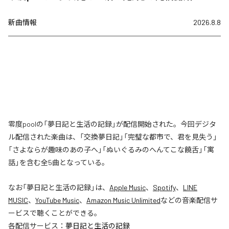
新曲情報
2026.8.8
零度poolの「夢日記と生活の記録」が配信開始された。今回デジタ
ル配信された楽曲は、「交換夢日記」「完璧な都市で、君を見失う」
「さよならが趣味のあの子へ」「ぬいぐるみのへんてこな饒舌」「寓
話」を含む全5曲となっている。
なお「
夢日記と生活の記録
」は、
Apple Music
、
Spotify
、
LINE
MUSIC
、
YouTube Music
、
Amazon Music Unlimited
などの音楽配信サ
ービスで聴くことができる。
各配信サービス：
夢日記と生活の記録