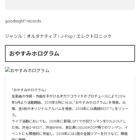
goodnight! records
ジャンル：
オルタナティブ
/
J-Pop
/
エレクトロニック
おやすみホログラム
「おやすみホログラム」

全楽曲の作詞・作曲を⼿がけるオガワコウイチのプロデュースにより2014
年5⽉より活動開始、2015年9⽉に1st AL『おやすみホログラム』を発表。以
降、全5枚のオリジナルアルバムを発表、2019年には再録BEST『1』をリリー
ス。

ライブ活動においても、2015年に新宿LOFTでの初ワンマンをSOLD OUTし
た他、渋⾕O-WEST、渋⾕WWW、恵⽐寿LOQUIDROOM等でのワンマン、イ
ベントにも積極的に参加し、2019年には2度の全国ツアーを⾏うなど、積極
的に展開。
