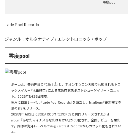
零度pool
Lade Pool Records
ジャンル：
オルタナティブ
/
エレクトロニック
/
ポップ
零度pool
ボーカル、美術担当の『Ç‰∮Å』と、ネオンネウロン名義でも知られるトラ
ックメイカー『木田昨年』による無政府状態ポストシューゲイザー・ユニッ
ト。2025年1月26日結成。

翌月に自主レーベル『Lade Pool Records』を設立し、1st album『絶対零度の
夏の骨』をリリース。

2025年11月12日にSODA ROOM RECORDSと共同リリースされた3rd 
album『あなたマイナスあなたはせかい』がCD化され、全国デビューを果た
す。同作は海外レーベルであるGerpfast Recordsからカセット化もされてい
る。