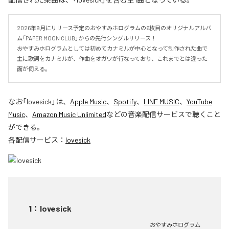
2026年9月にリリース予定のおやすみホログラムの6枚目のオリジナルアルバ
ム「PAPER MOON CLUB」からの先行シングルリリース！

おやすみホログラムとしては初めてカナミルが中心となって制作された曲で
主に歌詞をカナミルが、作曲をオガワが行なっており、これまでとは違った
面が伺える。
なお「
lovesick
」は、
Apple Music
、
Spotify
、
LINE MUSIC
、
YouTube
Music
、
Amazon Music Unlimited
などの音楽配信サービスで聴くこと
ができる。
各配信サービス：
lovesick
1
：
lovesick
おやすみホログラム