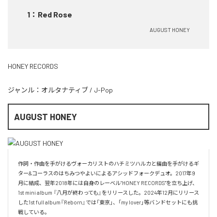
1
：
Red Rose
AUGUST HONEY
HONEY RECORDS
ジャンル：
オルタナティブ
/
J-Pop
AUGUST HONEY
作詞・作曲を手がけるヴォーカリストのハチミツハルカと編曲を手がけるギ
ター&コーラスのはちみつやよいによるアシッドフォークデュオ。2017年9
月に結成、翌年2018年には自身のレーベル”HONEY RECORDS"を立ち上げ、
1st mini album 『八月が終わっても』をリリースした。2024年12月にリリース
した1st full album『Reborn』では「東京」、「my lover」等バンドセットにも挑
戦している。