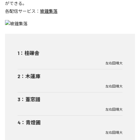
ができる。
各配信サービス：
玻鐘集落
1
：
桂礫舎
左右田靖大
2
：
木蓮庫
左右田靖大
3
：
葦窓譜
左右田靖大
4
：
青燈圃
左右田靖大