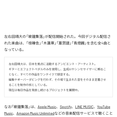
左右田靖大の「玻鐘集落」が配信開始された。今回デジタル配信さ
れた楽曲は、「桂礫舎」「木蓮庫」「葦窓譜」「青燈圃」を含む全4曲と
なっている。
左右田靖大は、日本を拠点に活動するアンビエント・アーティスト。

ギターとエフェクトペダルのみを使用し、生成AIやシンセサイザーに頼るこ
となく、すべての作品をワンテイクで録音する。

編集やオーバーダビングを行わず、その場で生まれた音をそのまま定着させ
ることを制作の核としている。

現在は毎日作品を発表し続けるプロジェクトを展開中。
なお「
玻鐘集落
」は、
Apple Music
、
Spotify
、
LINE MUSIC
、
YouTube
Music
、
Amazon Music Unlimited
などの音楽配信サービスで聴くこと