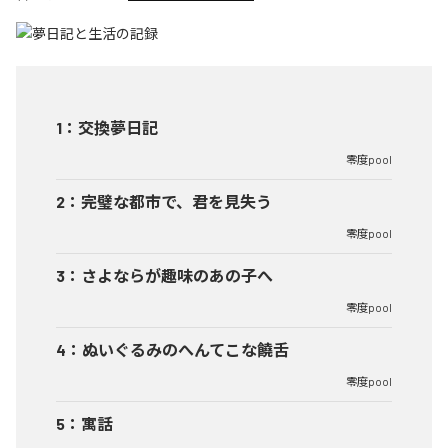
1
：
交換夢日記
零度pool
2
：
完璧な都市で、君を見失う
零度pool
3
：
さよならが趣味のあの子へ
零度pool
4
：
ぬいぐるみのへんてこな饒舌
零度pool
5
：
寓話