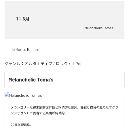
1
：
6月
Melancholic Toma’s
Inside Roots Record
ジャンル：
オルタナティブ
/
ロック
/
J-Pop
Melancholic Toma’s
メランコリーな終末論的世界観と叙情的な歌詞。静寂と轟音の織りなすグラ
ンジサウンドで表現する楽曲が特徴的。

2011.9.11結成。