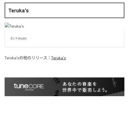
Teruka's
D.I.Y.music
Teruka's
の他のリリース：
Teruka's