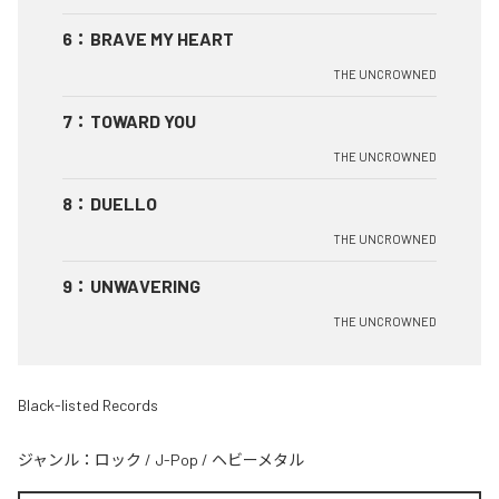
6
：
BRAVE MY HEART
THE UNCROWNED
7
：
TOWARD YOU
THE UNCROWNED
8
：
DUELLO
THE UNCROWNED
9
：
UNWAVERING
THE UNCROWNED
Black-listed Records
ジャンル：
ロック
/
J-Pop
/
ヘビーメタル