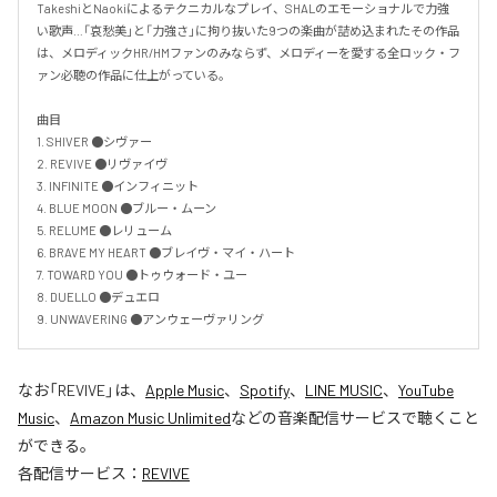
TakeshiとNaokiによるテクニカルなプレイ、SHALのエモーショナルで力強
い歌声…「哀愁美」と「力強さ」に拘り抜いた9つの楽曲が詰め込まれたその作品
は、メロディックHR/HMファンのみならず、メロディーを愛する全ロック・フ
ァン必聴の作品に仕上がっている。

曲目

1. SHIVER ●シヴァー

2. REVIVE ●リヴァイヴ

3. INFINITE ●インフィニット

4. BLUE MOON ●ブルー・ムーン

5. RELUME ●レリューム

6. BRAVE MY HEART ●ブレイヴ・マイ・ハート

7. TOWARD YOU ●トゥウォード・ユー

8. DUELLO ●デュエロ

9. UNWAVERING ●アンウェーヴァリング
なお「
REVIVE
」は、
Apple Music
、
Spotify
、
LINE MUSIC
、
YouTube
Music
、
Amazon Music Unlimited
などの音楽配信サービスで聴くこと
ができる。
各配信サービス：
REVIVE