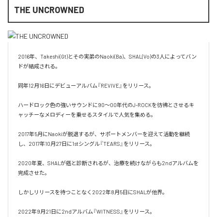
THE UNCROWNED
2016年、Takeshi(Gt)とその実弟のNaoki(Ba)、SHAL(Vo)の3人によってバン
ドが結成される。

同年12月16日にデビューアルバム『REVIVE』をリリース。

ハードロック色の強いサウンドに90～00年代のJ-ROCKを彷彿とさせるキ
ャッチーなメロディーを乗せるスタイルで人気を集める。

2017年5月にNaokiが脱退するが、サポートメンバーを迎えて活動を継続
し、2017年10月27日に1stシングル『TEARS』をリリース。

2020年夏、SHALが癌と診断されるが、治療を続けながらも2ndアルバムを
完成させた。

しかしリリースを待つことなく2022年8月5日にSHALが他界。

2022年9月21日に2ndアルバム『WITNESS』をリリース。