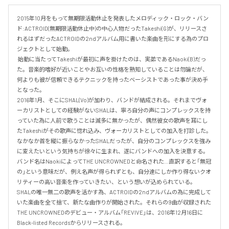
2015年10月をもって無期限活動休止を発表したメロディック・ロック・バン
ド:ACTROID(無期限活動休止中)の中心人物だったTakeshi(G)が、リリースさ
れるはずだったACTROIDの2ndアルバム用に書いた楽曲を形にする為のプロ
ジェクトとして始動。

 始動に当たってTakeshiが最初に声を掛けたのは、実弟であるNaoki(B)だっ
た。音楽的嗜好が近いことやお互いの性格を熟知していることは勿論だが、
何よりも彼が信頼できるテクニックを持ったベーシストであった事が決め手
となった。

2016年1月、そこにSHAL(Vo)が加わり、バンドが結成される。それまでヴォ
ーカリストとしての経験がないSHALは、寧ろ自分の声にコンプレックスを持
っていた為に人前で歌うことは滅多に無かったが、偶然彼女の歌声を耳にし
たTakeshiがその歌声に惚れ込み、ヴォーカリストとしての加入を打診した。
なかなか首を縦に振らなかったSHALだったが、自分のコンプレックスを強み
に変えたいという気持ちが徐々に生まれ、遂にバンドへの加入を決意する。

バンド名はNaokiによってTHE UNCROWNEDと命名された…直訳すると「無冠
の」という意味だが、例え名声が得られずとも、自分達にしか作り得ないクオ
リティーの高い音楽を作っていきたい、という想いが込められている。

SHALの唯一無二の歌声を活かす為、ACTROIDの2ndアルバムの為に完成して
いた楽曲を全て捨て、新たな曲作りが開始された。それらの9曲が収録された
THE UNCROWNEDのデビュー・アルバム「REVIVE」は、2016年12月16日に
Black-listed Recordsからリリースされる。
