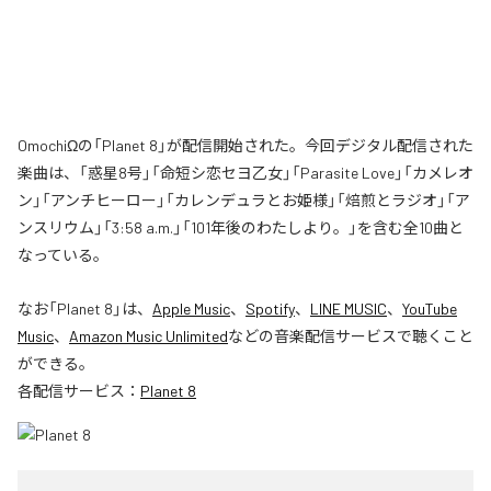
OmochiΩの「Planet 8」が配信開始された。今回デジタル配信された
楽曲は、「惑星8号」「命短シ恋セヨ乙女」「Parasite Love」「カメレオ
ン」「アンチヒーロー」「カレンデュラとお姫様」「焙煎とラジオ」「ア
ンスリウム」「3:58 a.m.」「101年後のわたしより。」を含む全10曲と
なっている。
なお「
Planet 8
」は、
Apple Music
、
Spotify
、
LINE MUSIC
、
YouTube
Music
、
Amazon Music Unlimited
などの音楽配信サービスで聴くこと
ができる。
各配信サービス：
Planet 8