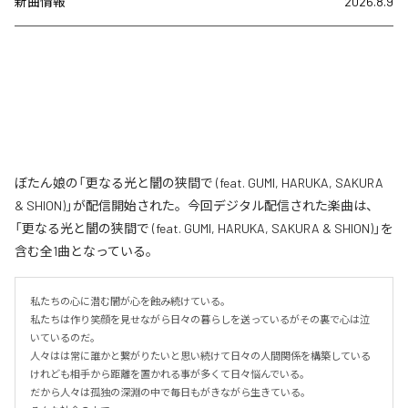
新曲情報
2026.8.9
ぼたん娘の「更なる光と闇の狭間で (feat. GUMI, HARUKA, SAKURA
& SHION)」が配信開始された。今回デジタル配信された楽曲は、
「更なる光と闇の狭間で (feat. GUMI, HARUKA, SAKURA & SHION)」を
含む全1曲となっている。
私たちの心に潜む闇が心を蝕み続けている。

私たちは作り笑顔を見せながら日々の暮らしを送っているがその裏で心は泣
いているのだ。

人々はは常に誰かと繋がりたいと思い続けて日々の人間関係を構築している
けれども相手から距離を置かれる事が多くて日々悩んでいる。

だから人々は孤独の深淵の中で毎日もがきながら生きている。
