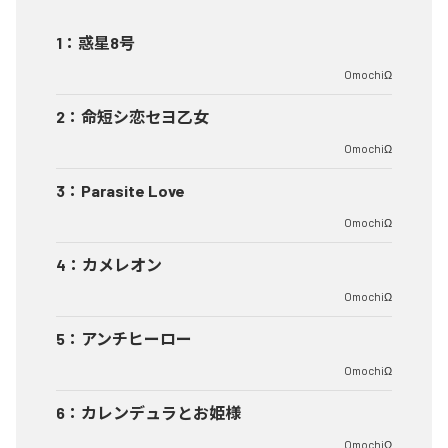
1
：
惑星8号
OmochiΩ
2
：
命短シ恋セヨ乙女
OmochiΩ
3
：
Parasite Love
OmochiΩ
4
：
カメレオン
OmochiΩ
5
：
アンチヒーロー
OmochiΩ
6
：
カレンデュラとお姫様
OmochiΩ