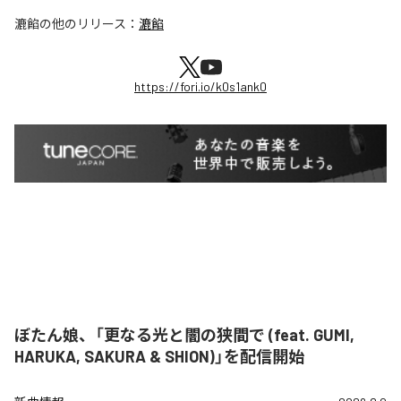
漉餡
の他のリリース：
漉餡
https://fori.io/k0s1ank0
ぼたん娘、「更なる光と闇の狭間で (feat. GUMI,
HARUKA, SAKURA & SHION)」を配信開始