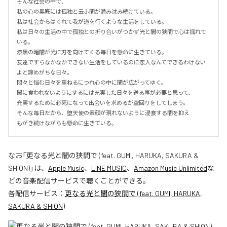
そんな社会の中で、

私の心の奥底には孤独と云ふ闇が潜み沈み続けている。

私は社会からはぐれて我が道を行くような生活をしている。

私は日々の生活の中で孤独との折り合いがつかず光と闇の狭間で心は揺れて
いる。

漆黒の暗闇が光に刃を向けてくる毎日を懸命に生きている。

友達ですらなかなかできない生活をしているのに恋人なんてできるわけない
よと諦めがちな日々。

悶々と悩む日々を重ねるにつれ心の中に闇が広がってゆく。

闇に食われないようにするには充実した日々を送る事が必要と思って、

充実するために必死になって出会いを求めるが空回りをしてしまう。

そんな毎日だから、堕天使の素顔が現れないように浸食する闇を抑え

もがき続けながらも懸命に生きている。
なお「
更なる光と闇の狭間で (feat. GUMI, HARUKA, SAKURA &
SHION)
」は、
Apple Music
、
LINE MUSIC
、
Amazon Music Unlimited
な
どの音楽配信サービスで聴くことができる。
各配信サービス：
更なる光と闇の狭間で (feat. GUMI, HARUKA,
SAKURA & SHION)