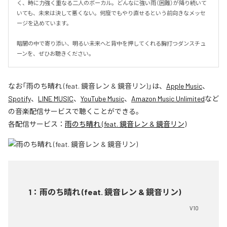
く、時に力強く重なる二人のボーカル。どんなに強い雨（困難）が降り続いて
いても、未来は決して悪くない。何度でもやり直せるという前向きなメッセ
ージを込めています。

暗闇の中で寄り添い、明るい未来へと背中を押してくれる胸打つダンスチュ
ーンを、ぜひお聴きください。
なお「
雨のち晴れ (feat. 鏡音レン & 鏡音リン)
」は、
Apple Music
、
Spotify
、
LINE MUSIC
、
YouTube Music
、
Amazon Music Unlimited
など
の音楽配信サービスで聴くことができる。
各配信サービス：
雨のち晴れ (feat. 鏡音レン & 鏡音リン)
1
：
雨のち晴れ (feat. 鏡音レン & 鏡音リン)
V10