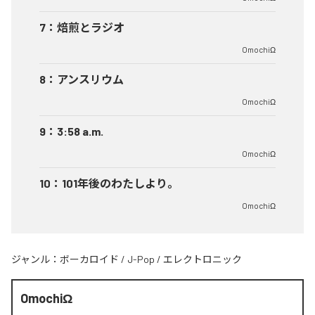
7
：
焙煎とラジオ
OmochiΩ
8
：
アンスリウム
OmochiΩ
9
：
3:58 a.m.
OmochiΩ
10
：
101年後のわたしより。
OmochiΩ
ジャンル：
ボーカロイド
/
J-Pop
/
エレクトロニック
OmochiΩ