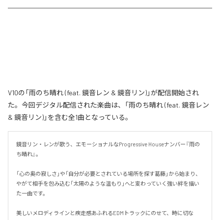
V10の「雨のち晴れ (feat. 鏡音レン & 鏡音リン)」が配信開始され
た。今回デジタル配信された楽曲は、「雨のち晴れ (feat. 鏡音レン
& 鏡音リン)」を含む全1曲となっている。
鏡音リン・レンが歌う、エモーショナルなProgressive Houseナンバー『雨の
ち晴れ』。

「心の奥の寂しさ」や「自分が必要とされている場所を探す葛藤」から始まり、
やがて相手を包み込む「太陽のような温もり」へと変わっていく強い絆を描い
た一曲です。

美しいメロディラインと疾走感あふれるEDMトラックにのせて、時に切な