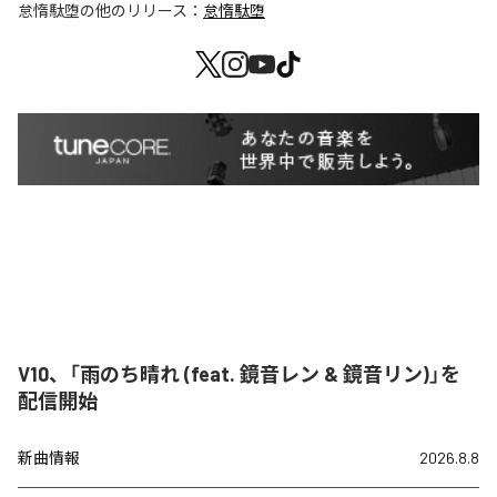
怠惰駄堕
の他のリリース：
怠惰駄堕
V10、「雨のち晴れ (feat. 鏡音レン & 鏡音リン)」を
配信開始
新曲情報
2026.8.8