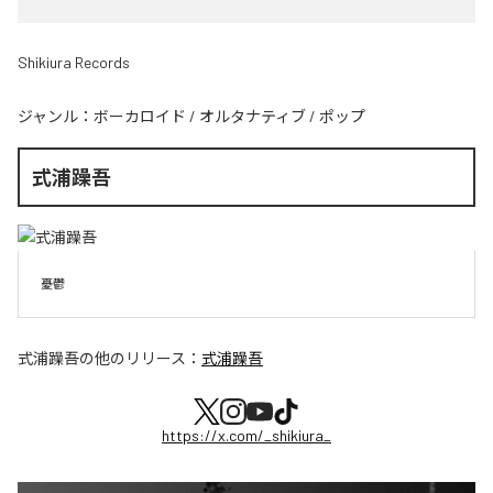
Shikiura Records
ジャンル：
ボーカロイド
/
オルタナティブ
/
ポップ
式浦躁吾
憂鬱
式浦躁吾
の他のリリース：
式浦躁吾
https://x.com/_shikiura_