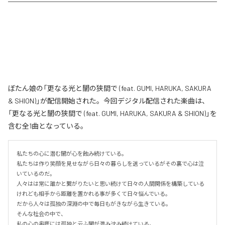
ぼたん娘の「更なる光と闇の狭間で (feat. GUMI, HARUKA, SAKURA
& SHION)」が配信開始された。今回デジタル配信された楽曲は、
「更なる光と闇の狭間で (feat. GUMI, HARUKA, SAKURA & SHION)」を
含む全1曲となっている。
私たちの心に潜む闇が心を蝕み続けている。

私たちは作り笑顔を見せながら日々の暮らしを送っているがその裏で心は泣
いているのだ。

人々はは常に誰かと繋がりたいと思い続けて日々の人間関係を構築している
けれども相手から距離を置かれる事が多くて日々悩んでいる。

だから人々は孤独の深淵の中で毎日もがきながら生きている。

そんな社会の中で、

私の心の奥底には孤独と云ふ闇が潜み沈み続けている。
