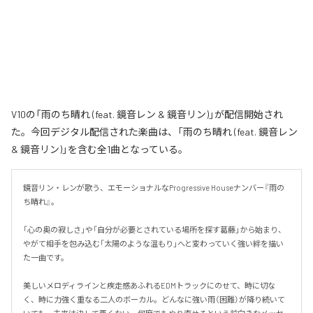
V10の「雨のち晴れ (feat. 鏡音レン & 鏡音リン)」が配信開始され
た。今回デジタル配信された楽曲は、「雨のち晴れ (feat. 鏡音レン
& 鏡音リン)」を含む全1曲となっている。
鏡音リン・レンが歌う、エモーショナルなProgressive Houseナンバー『雨の
ち晴れ』。

「心の奥の寂しさ」や「自分が必要とされている場所を探す葛藤」から始まり、
やがて相手を包み込む「太陽のような温もり」へと変わっていく強い絆を描い
た一曲です。

美しいメロディラインと疾走感あふれるEDMトラックにのせて、時に切な
く、時に力強く重なる二人のボーカル。どんなに強い雨（困難）が降り続いて