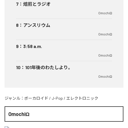
7
：
焙煎とラジオ
OmochiΩ
8
：
アンスリウム
OmochiΩ
9
：
3:58 a.m.
OmochiΩ
10
：
101年後のわたしより。
OmochiΩ
ジャンル：
ボーカロイド
/
J-Pop
/
エレクトロニック
OmochiΩ