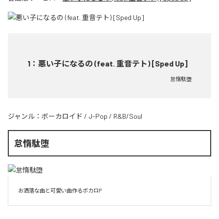
1
：
悪い子になるの (feat. 重音テト) [Sped Up]
怠惰駄堕
ジャンル：
ボーカロイド
/
J-Pop
/
R&B/Soul
怠惰駄堕
お洒落な曲と可愛い曲作るボカロP