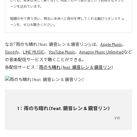
いても、未来は決して悪くない。何度でもやり直せるという前向きなメッセ
ージを込めています。

暗闇の中で寄り添い、明るい未来へと背中を押してくれる胸打つダンスチュ
ーンを、ぜひお聴きください。
なお「
雨のち晴れ (feat. 鏡音レン & 鏡音リン)
」は、
Apple Music
、
Spotify
、
LINE MUSIC
、
YouTube Music
、
Amazon Music Unlimited
など
の音楽配信サービスで聴くことができる。
各配信サービス：
雨のち晴れ (feat. 鏡音レン & 鏡音リン)
1
：
雨のち晴れ (feat. 鏡音レン & 鏡音リン)
V10