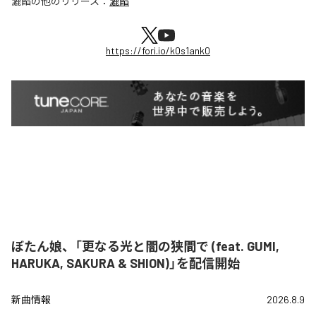
漉餡
の他のリリース：
漉餡
https://fori.io/k0s1ank0
ぼたん娘、「更なる光と闇の狭間で (feat. GUMI,
HARUKA, SAKURA & SHION)」を配信開始
新曲情報
2026.8.9