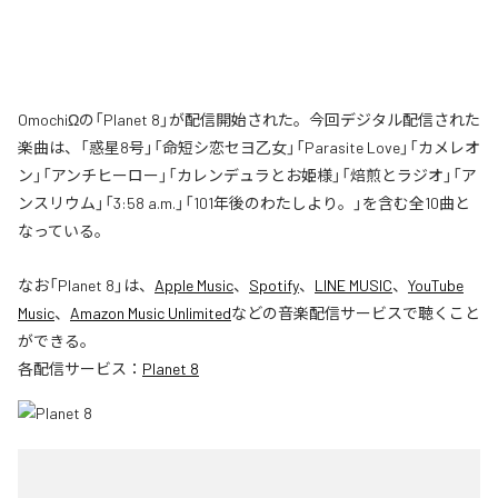
OmochiΩの「Planet 8」が配信開始された。今回デジタル配信された
楽曲は、「惑星8号」「命短シ恋セヨ乙女」「Parasite Love」「カメレオ
ン」「アンチヒーロー」「カレンデュラとお姫様」「焙煎とラジオ」「ア
ンスリウム」「3:58 a.m.」「101年後のわたしより。」を含む全10曲と
なっている。
なお「
Planet 8
」は、
Apple Music
、
Spotify
、
LINE MUSIC
、
YouTube
Music
、
Amazon Music Unlimited
などの音楽配信サービスで聴くこと
ができる。
各配信サービス：
Planet 8