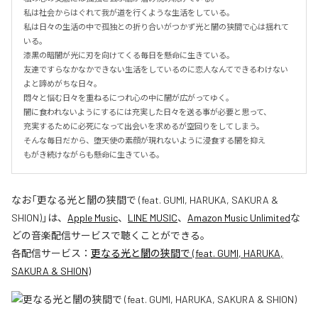
私は社会からはぐれて我が道を行くような生活をしている。

私は日々の生活の中で孤独との折り合いがつかず光と闇の狭間で心は揺れて
いる。

漆黒の暗闇が光に刃を向けてくる毎日を懸命に生きている。

友達ですらなかなかできない生活をしているのに恋人なんてできるわけない
よと諦めがちな日々。

悶々と悩む日々を重ねるにつれ心の中に闇が広がってゆく。

闇に食われないようにするには充実した日々を送る事が必要と思って、

充実するために必死になって出会いを求めるが空回りをしてしまう。

そんな毎日だから、堕天使の素顔が現れないように浸食する闇を抑え

もがき続けながらも懸命に生きている。
なお「
更なる光と闇の狭間で (feat. GUMI, HARUKA, SAKURA &
SHION)
」は、
Apple Music
、
LINE MUSIC
、
Amazon Music Unlimited
な
どの音楽配信サービスで聴くことができる。
各配信サービス：
更なる光と闇の狭間で (feat. GUMI, HARUKA,
SAKURA & SHION)