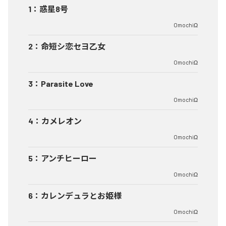
1
：
惑星8号
OmochiΩ
2
：
命短シ恋セヨ乙女
OmochiΩ
3
：
Parasite Love
OmochiΩ
4
：
カメレオン
OmochiΩ
5
：
アンチヒーロー
OmochiΩ
6
：
カレンデュラとお姫様
OmochiΩ