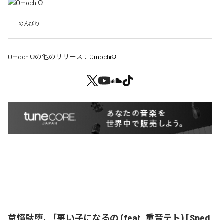
のんびり
OmochiΩ
の他のリリース：
OmochiΩ
怠惰駄堕、「悪い子になるの (feat. 重音テト) [Sped