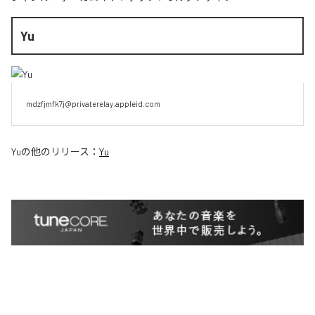
Yu
mdzfjmfk7j@privaterelay.appleid.com
Yu
の他のリリース：
Yu