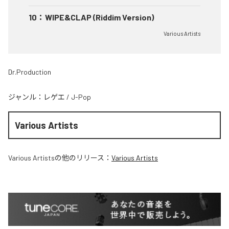
10
：
WIPE&CLAP (Riddim Version)
Various Artists
Dr.Production
ジャンル：
レゲエ
/
J-Pop
Various Artists
Various Artists
の他のリリース：
Various Artists