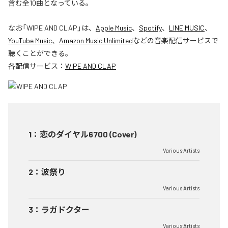
含む全10曲となっている。
なお「
WIPE AND CLAP
」は、
Apple Music
、
Spotify
、
LINE MUSIC
、
YouTube Music
、
Amazon Music Unlimited
などの音楽配信サービスで
聴くことができる。
各配信サービス：
WIPE AND CLAP
1
：
恋のダイヤル6700 (Cover)
Various Artists
2
：
波祭り
Various Artists
3
：
ラガドクター
Various Artists