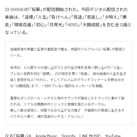
3X SHOHEIの「桜華」が配信開始された。今回デジタル配信された
楽曲は、「道標」「人生」「負けへん」「我道」「恩返し」「夕映え」「爆
走」「現場百遍」「初心」「月宵光」「HERO」「大願成就」を含む全12曲と
なっている。
全曲怒涛の熱量と圧巻の重低音で贈る、待望のフルアルバム『桜華』が配信リ
リース。

本作は、どん底からの這い上がりと己の生き様を泥臭く歌い上げた『人生』、
ブレない足跡を刻む『道標』、己の信念を貫く『我道』、自分自身の人生を生き
抜く覚悟を叫ぶ『HERO』、そしてアルバムのグランドフィナーレを飾る壮大
な『大願成就』まで、一切のブレない強烈なメッセージを凝縮。

重厚なダンスホール・レゲエと和のサウンドが融合したトラックに乗せて放
たれる、リアルな関西弁のリリックと感情を揺さぶるボーカル。

美しく散る覚悟と、何度でも立ち上がる力強さ　不器用だが愚直に生きるす
べての人へ捧ぐ、魂の至高のレゲエ・アルバム！
なお「
桜華
」は、
Apple Music
、
Spotify
、
LINE MUSIC
、
YouTube