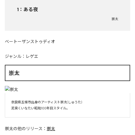
1
：
ある夜
崇太
ベートーザンストゥディオ
ジャンル：
レゲエ
崇太
奈良県五條市出身のアーティスト崇太(しゅうた)

崇太
の他のリリース：
崇太