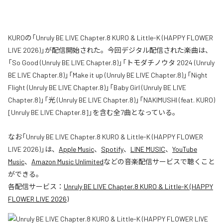
KUROの「Unruly BE LIVE Chapter.8 KURO & Little-K (HAPPY FLOWER
LIVE 2026)」が配信開始された。今回デジタル配信された楽曲は、
「So Good (Unruly BE LIVE Chapter.8)」「トモダチノウタ 2024 (Unruly
BE LIVE Chapter.8)」「Make it up (Unruly BE LIVE Chapter.8)」「Night
Flight (Unruly BE LIVE Chapter.8)」「Baby Girl (Unruly BE LIVE
Chapter.8)」「光 (Unruly BE LIVE Chapter.8)」「NAKIMUSHI (feat. KURO)
[Unruly BE LIVE Chapter.8]」を含む全7曲となっている。
なお「
Unruly BE LIVE Chapter.8 KURO & Little-K (HAPPY FLOWER
LIVE 2026)
」は、
Apple Music
、
Spotify
、
LINE MUSIC
、
YouTube
Music
、
Amazon Music Unlimited
などの音楽配信サービスで聴くこと
ができる。
各配信サービス：
Unruly BE LIVE Chapter.8 KURO & Little-K (HAPPY
FLOWER LIVE 2026)