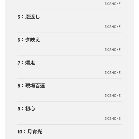
3X SHOHEI
5
：
恩返し
3X SHOHEI
6
：
夕映え
3X SHOHEI
7
：
爆走
3X SHOHEI
8
：
現場百遍
3X SHOHEI
9
：
初心
3X SHOHEI
10
：
月宵光