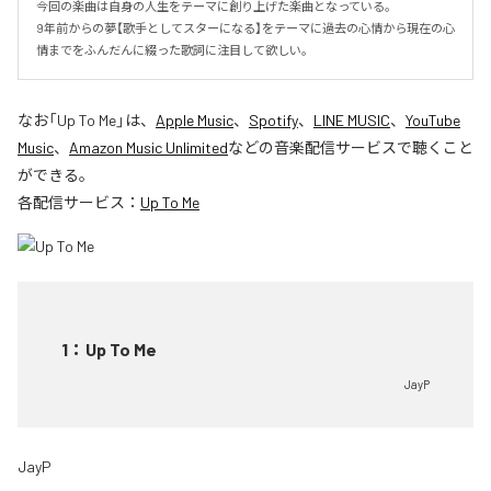
今回の楽曲は自身の人生をテーマに創り上げた楽曲となっている。

9年前からの夢【歌手としてスターになる】をテーマに過去の心情から現在の心
情までをふんだんに綴った歌詞に注目して欲しい。
なお「
Up To Me
」は、
Apple Music
、
Spotify
、
LINE MUSIC
、
YouTube
Music
、
Amazon Music Unlimited
などの音楽配信サービスで聴くこと
ができる。
各配信サービス：
Up To Me
1
：
Up To Me
JayP
JayP