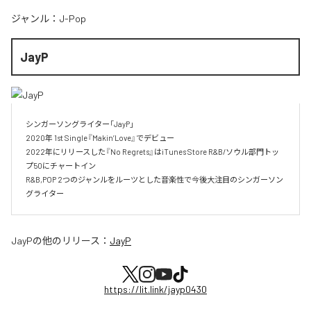
ジャンル：
J-Pop
JayP
シンガーソングライター「JayP」

2020年 1st Single『Makin’Love』でデビュー

2022年にリリースした『No Regrets』はiTunes Store R&B/ソウル部門トッ
プ50にチャートイン

R&B,POP 2つのジャンルをルーツとした音楽性で今後大注目のシンガーソン
グライター
JayP
の他のリリース：
JayP
https://lit.link/jayp0430