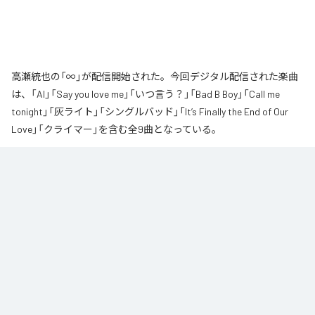
高瀬統也の「∞」が配信開始された。今回デジタル配信された楽曲
は、「AI」「Say you love me」「いつ言う？」「Bad B Boy」「Call me
tonight」「灰ライト」「シングルバッド」「It’s Finally the End of Our
Love」「クライマー」を含む全9曲となっている。
なお「
∞
」は、
Apple Music
、
Spotify
、
LINE MUSIC
、
YouTube Music
、
Amazon Music Unlimited
などの音楽配信サービスで聴くことができ
る。
各配信サービス：
∞
1
：
AI