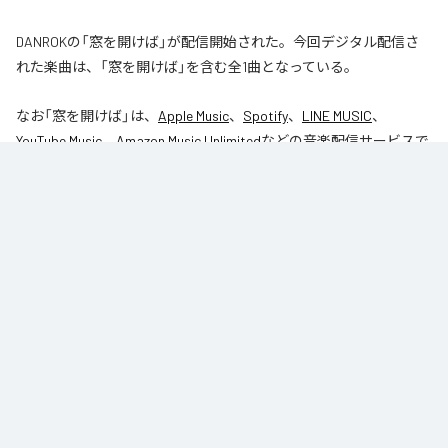
DANROKの「窓を開けば」が配信開始された。今回デジタル配信さ
れた楽曲は、「窓を開けば」を含む全1曲となっている。
なお「
窓を開けば
」は、
Apple Music
、
Spotify
、
LINE MUSIC
、
YouTube Music
、
Amazon Music Unlimited
などの音楽配信サービスで
聴くことができる。
各配信サービス：
窓を開けば
1
：
窓を開けば
DANROK
Niibori Records