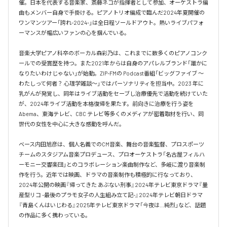
催。日本を代表する音楽家、斎藤ネコが指揮者として参加、オーケストラ編
曲もメンバー自身で手掛ける。ピアノトリオ編成で臨んだ2024年夏開催の
ワンマンツアー「誇れ-2024-」は全日程ソールドアウト。熱いライブパフォ
ーマンスが幅広いファンの心を掴んでいる。

音楽大学ピアノ科卒のボーカル森彩乃は、これまでに数多くのピアノコンク
ールでの受賞歴を持つ。また2021年からは自身のアパレルブランド「誰かに
なりたいわけじゃない」が始動。ZIP-FMの Podcast番組「ビッグファイブ 〜
わたしって何者？ 心理学雑談〜」ではパーソナリティを担当中。2023 年に
乳がんが発覚し、同年はライブ活動をセーブし治療優先で活動を続けていた
が、2024年ライブ活動を本格復帰を果たす。前向きに治療を行う姿を
Abema、東海テレビ、CBC テレビ等多くのメディアが密着取材を行い、同
世代の女性を中心に大きな感動を呼んだ。

ベース内田旭彦は、個人名義でのCM音楽、舞台の音楽監督、プロスポーツ
チームのスタジアム音楽プロデュース、プロオーケストラ「名古屋フィルハ
ーモニー交響楽団」とのコラボレーション楽曲制作など、多岐に渡り音楽制
作を行う。近年では映画、ドラマの音楽制作も積極的に行なっており、
2024年公開の映画『帰ってきた あぶない刑事』2024年テレビ東京ドラマ『量
産型リコ -最後のプラモ女子の人生組み立て記-』2024年テレビ朝日ドラマ
『青島くんはいじわる』2025年テレビ東京ドラマ「今夜は…純烈」など、話題
の作品に多く携わっている。