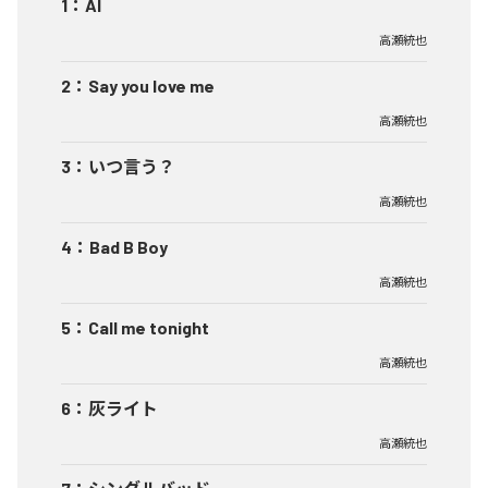
1
：
AI
高瀬統也
2
：
Say you love me
高瀬統也
3
：
いつ言う？
高瀬統也
4
：
Bad B Boy
高瀬統也
5
：
Call me tonight
高瀬統也
6
：
灰ライト
高瀬統也