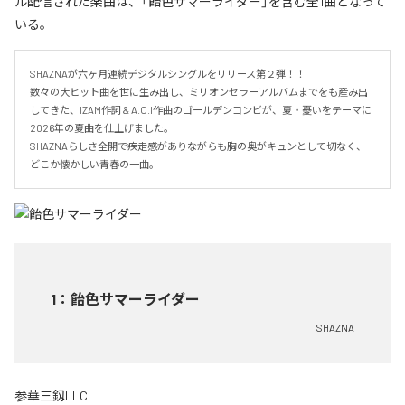
ル配信された楽曲は、「飴色サマーライダー」を含む全1曲となって
いる。
SHAZNAが六ヶ月連続デジタルシングルをリリース第２弾！！

数々の大ヒット曲を世に生み出し、ミリオンセラーアルバムまでをも産み出
してきた、IZAM作詞 & A.O.I作曲のゴールデンコンビが、夏・憂いをテーマに
2026年の夏曲を仕上げました。

SHAZNAらしさ全開で疾走感がありながらも胸の奥がキュンとして切なく、
どこか懐かしい青春の一曲。
1
：
飴色サマーライダー
SHAZNA
参華三釼LLC