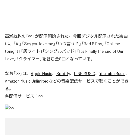
高瀬統也の「∞」が配信開始された。今回デジタル配信された楽曲
は、「AI」「Say you love me」「いつ言う？」「Bad B Boy」「Call me
tonight」「灰ライト」「シングルバッド」「It’s Finally the End of Our
Love」「クライマー」を含む全9曲となっている。
なお「
∞
」は、
Apple Music
、
Spotify
、
LINE MUSIC
、
YouTube Music
、
Amazon Music Unlimited
などの音楽配信サービスで聴くことができ
る。
各配信サービス：
∞