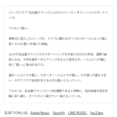
Jリーグクラブ「名古屋グランパス」2026-27シーズン オフィシャルサポートソ
ング。

「VOW」＝誓い。

新時代に突入したJリーグを、クラブに関わるすべての人が一つになって戦い
抜く――そんな"誓い"を描いた楽曲。

Qaijffが名古屋グランパスのサポートソングを手掛けるのは10年目、通算11曲
目となる。今作は選手へのヒアリングをもとに制作され、一人ひとりが胸に
抱く「誓い」に焦点を当てた。

選手一人ひとりの誓い。サポーター一人ひとりの誓い。その想いが重なり合
い、やがてクラブ全体を支える大きな誓いとなっていく。

『VOW』は、名古屋グランパスへの応援歌であると同時に、自分自身の信念を
胸に前へ進む、すべての人へ届けたい一曲となっている。
なお「
VOW
」は、
Apple Music
、
Spotify
、
LINE MUSIC
、
YouTube