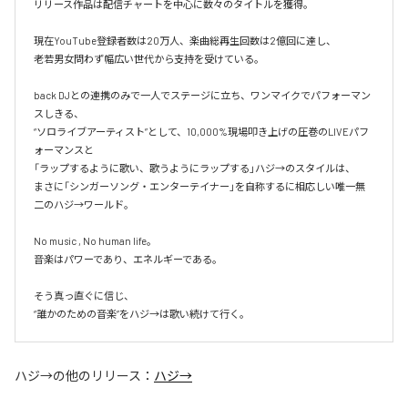
リリース作品は配信チャートを中心に数々のタイトルを獲得。

現在YouTube登録者数は20万人、楽曲総再生回数は2億回に達し、

老若男女問わず幅広い世代から支持を受けている。 

back DJとの連携のみで一人でステージに立ち、ワンマイクでパフォーマン
スしきる、

“ソロライブアーティスト”として、10,000%現場叩き上げの圧巻のLIVEパフ
ォーマンスと

「ラップするように歌い、歌うようにラップする」ハジ→のスタイルは、

まさに「シンガーソング・エンターテイナー」を自称するに相応しい唯一無
二のハジ→ワールド。

No music , No human life。

音楽はパワーであり、エネルギーである。

そう真っ直ぐに信じ、

ハジ→
の他のリリース：
ハジ→