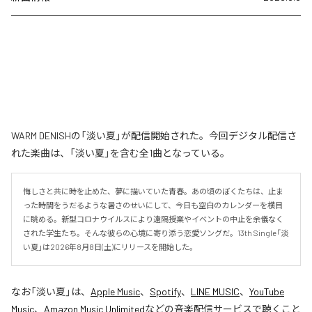
WARM DENISHの「淡い夏」が配信開始された。今回デジタル配信さ
れた楽曲は、「淡い夏」を含む全1曲となっている。
悔しさと共に時を止めた、夢に描いていた青春。あの頃のぼくたちは、止ま
った時間をうだるような暑さのせいにして、今日も空白のカレンダーを横目
に眺める。新型コロナウイルスにより遠隔授業やイベントの中止を余儀なく
された学生たち。そんな彼らの心境に寄り添う恋愛ソングだ。13th Single「淡
い夏」は2026年8月8日(土)にリリースを開始した。
なお「
淡い夏
」は、
Apple Music
、
Spotify
、
LINE MUSIC
、
YouTube
Music
、
Amazon Music Unlimited
などの音楽配信サービスで聴くこと