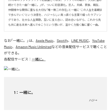
続けてきた一曲「一緒に。」が、ついに初音源化。恋人、夫婦、家族、親友、
仲間――様々な関係に重なる大切な「唯一無二の存在」と一緒に “この人生を最期ま
で歩んでいく”という決意を、ハジ→らしい真っ直ぐな言葉で綴ったラブソン
グであり、壮大な人生賛歌。互いに支え合い、認め合いながら、これから先
も共に創る未来へ進んでゆこうという想いが、温かく力強く胸に響く一曲。
なお「
一緒に。
」は、
Apple Music
、
Spotify
、
LINE MUSIC
、
YouTube
Music
、
Amazon Music Unlimited
などの音楽配信サービスで聴くこと
ができる。
各配信サービス：
一緒に。
1
：
一緒に。
ハジ→