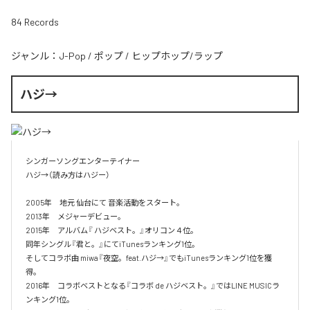
84 Records
ジャンル：
J-Pop
/
ポップ
/
ヒップホップ/ラップ
ハジ→
シンガーソングエンターテイナー

ハジ→（読み方はハジー）

2005年　地元 仙台にて 音楽活動をスタート。

2013年　メジャーデビュー。

2015年　アルバム『 ハジベスト。』オリコン４位。

同年シングル『君と。』にてiTunesランキング1位。

そしてコラボ曲 miwa『夜空。feat.ハジ→』でもiTunesランキング1位を獲
得。

2016年　コラボベストとなる『コラボ de ハジベスト。』ではLINE MUSICラ
ンキング1位。
