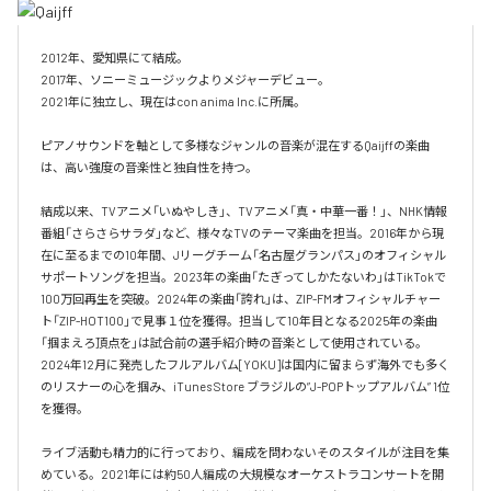
2012年、愛知県にて結成。

2017年、ソニーミュージックよりメジャーデビュー。

2021年に独立し、現在はcon anima Inc.に所属。

ピアノサウンドを軸として多様なジャンルの音楽が混在するQaijffの楽曲
は、高い強度の音楽性と独自性を持つ。

結成以来、TVアニメ「いぬやしき」、TVアニメ「真・中華一番！」、NHK情報
番組「さらさらサラダ」など、様々なTVのテーマ楽曲を担当。2016年から現
在に至るまでの10年間、Jリーグチーム「名古屋グランパス」のオフィシャル
サポートソングを担当。2023年の楽曲「たぎってしかたないわ」はTikTokで
100万回再生を突破。2024年の楽曲「誇れ」は、ZIP-FMオフィシャルチャー
ト「ZIP-HOT100」で見事１位を獲得。担当して10年目となる2025年の楽曲
「掴まえろ頂点を」は試合前の選手紹介時の音楽として使用されている。

2024年12月に発売したフルアルバム[YOKU]は国内に留まらず海外でも多く
のリスナーの心を掴み、iTunes Store ブラジルの”J-POPトップアルバム” 1位
を獲得。

ライブ活動も精力的に行っており、編成を問わないそのスタイルが注目を集
めている。2021年には約50人編成の大規模なオーケストラコンサートを開