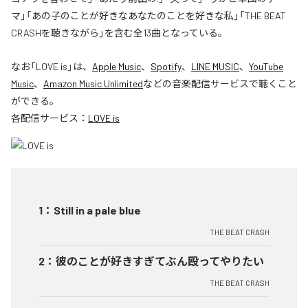
マ」「あの子のことが好きなあなたのことを好きな私」「THE BEAT
CRASHを聴きながら」を含む全13曲となっている。
なお「
LOVE is
」は、
Apple Music
、
Spotify
、
LINE MUSIC
、
YouTube
Music
、
Amazon Music Unlimited
などの音楽配信サービスで聴くこと
ができる。
各配信サービス：
LOVE is
1
：
Still in a pale blue
THE BEAT CRASH
2
：
彼のことが好きすぎてぶん殴ってやりたい
THE BEAT CRASH