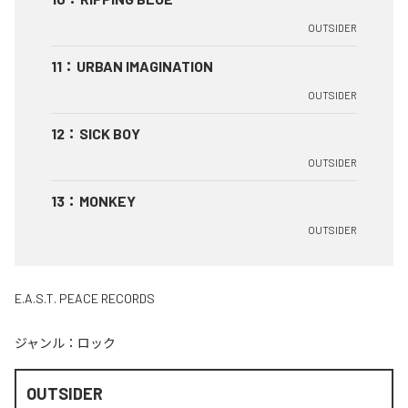
OUTSIDER
11
：
URBAN IMAGINATION
OUTSIDER
12
：
SICK BOY
OUTSIDER
13
：
MONKEY
OUTSIDER
E.A.S.T. PEACE RECORDS
ジャンル：
ロック
OUTSIDER