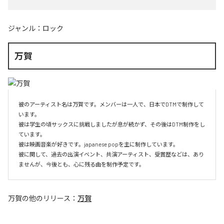
ジャンル：
ロック
万賀
彼のアーティスト名は万賀です。メンバーは一人で、日本でDTMで制作して
います。

彼は学生の頃サックスに挑戦しましたが息が続かず、その後はDTM制作をし
ています。

彼は映画音楽が好きです。japanese popを主に制作しています。

彼に関して、過去の出演イベント、共演アーティスト、受賞歴などは、あり
ませんが、今後とも、心に残る曲を制作予定です。
万賀
の他のリリース：
万賀