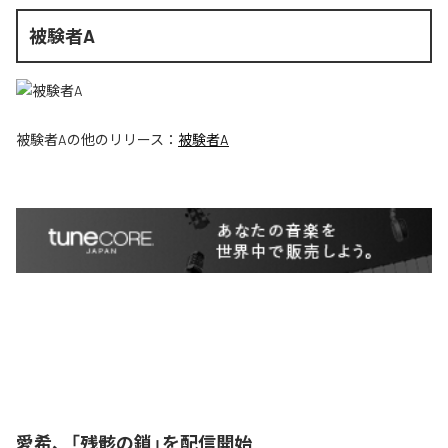
被験者A
被験者A
の他のリリース：
被験者A
愛希、「残骸の鎖」を配信開始