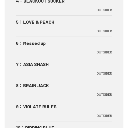
4
：
BLACKOUT SUCKER
OUTSIDER
5
：
LOVE & PEACH
OUTSIDER
6
：
Messed up
OUTSIDER
7
：
ASIA SMASH
OUTSIDER
8
：
BRAIN JACK
OUTSIDER
9
：
VIOLATE RULES
OUTSIDER
10
：
RIPPING BLUE