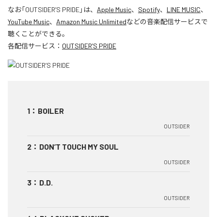
なお「
OUTSIDER’S PRIDE
」は、
Apple Music
、
Spotify
、
LINE MUSIC
、
YouTube Music
、
Amazon Music Unlimited
などの音楽配信サービスで
聴くことができる。
各配信サービス：
OUTSIDER’S PRIDE
1
：
BOILER
OUTSIDER
2
：
DON’T TOUCH MY SOUL
OUTSIDER
3
：
D.D.
OUTSIDER