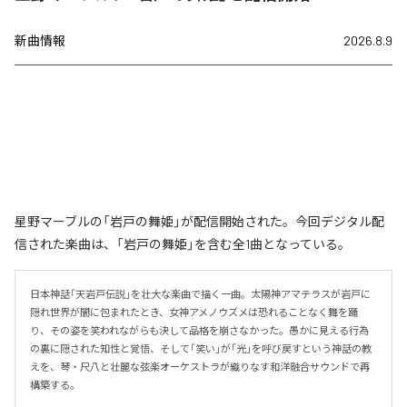
新曲情報
2026.8.9
星野マーブルの「岩戸の舞姫」が配信開始された。今回デジタル配
信された楽曲は、「岩戸の舞姫」を含む全1曲となっている。
日本神話「天岩戸伝説」を壮大な楽曲で描く一曲。太陽神アマテラスが岩戸に
隠れ世界が闇に包まれたとき、女神アメノウズメは恐れることなく舞を踊
り、その姿を笑われながらも決して品格を崩さなかった。愚かに見える行為
の裏に隠された知性と覚悟、そして「笑い」が「光」を呼び戻すという神話の教
えを、琴・尺八と壮麗な弦楽オーケストラが織りなす和洋融合サウンドで再
構築する。