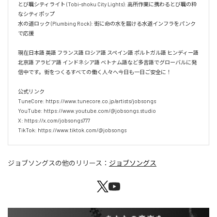
とび職シティライト (Tobi-shoku City Lights): 高所作業に携わるとび職の粋
なシティポップ  

水の道ロック (Plumbing Rock): 街に命の水を届ける水道インフラをパンク
で応援

現在日本語 英語 フランス語 ロシア語 スペイン語 ポルトガル語 ヒンディー語 
北京語 アラビア語 インドネシア語 ベトナム語など多言語でグローバルに発
信中です。街をつくるすべての働く人々へ今日も一日ご安全に！

公式リンク

TuneCore: https://www.tunecore.co.jp/artists/jobsongs

YouTube: https://www.youtube.com/@jobsongs.studio

X: https://x.com/jobsongs777

TikTok: https://www.tiktok.com/@jobsongs
ジョブソングス
の他のリリース：
ジョブソングス