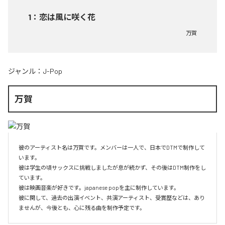
1
：
恋は風に咲く花
万賀
ジャンル：
J-Pop
万賀
彼のアーティスト名は万賀です。メンバーは一人で、日本でDTMで制作して
います。

彼は学生の頃サックスに挑戦しましたが息が続かず、その後はDTM制作をし
ています。

彼は映画音楽が好きです。japanese popを主に制作しています。

彼に関して、過去の出演イベント、共演アーティスト、受賞歴などは、あり
ませんが、今後とも、心に残る曲を制作予定です。