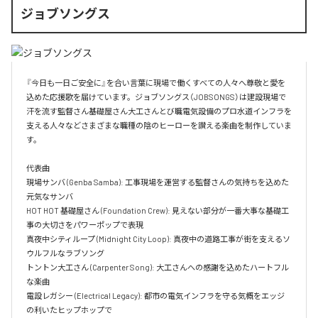
ジョブソングス
『今日も一日ご安全に』を合い言葉に現場で働くすべての人々へ尊敬と愛を
込めた応援歌を届けています。ジョブソングス（JOBSONGS）は建設現場で
汗を流す監督さん基礎屋さん大工さんとび職電気設備のプロ水道インフラを
支える人々などさまざまな職種の陰のヒーローを讃える楽曲を制作していま
す。

代表曲  

現場サンバ (Genba Samba): 工事現場を運営する監督さんの気持ちを込めた
元気なサンバ  

HOT HOT 基礎屋さん (Foundation Crew): 見えない部分が一番大事な基礎工
事の大切さをパワーポップで表現  

真夜中シティループ (Midnight City Loop): 真夜中の道路工事が街を支えるソ
ウルフルなラブソング  

トントン大工さん (Carpenter Song): 大工さんへの感謝を込めたハートフル
な楽曲  

電設レガシー (Electrical Legacy): 都市の電気インフラを守る気概をエッジ
の利いたヒップホップで  
