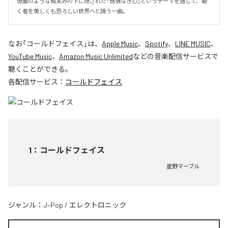
仮面のような微笑みの下に隠された「感情なき心」というテーマを通して、聴
く者を美しくも恐ろしい世界へと誘う一曲。
なお「
コールドフェイス
」は、
Apple Music
、
Spotify
、
LINE MUSIC
、
YouTube Music
、
Amazon Music Unlimited
などの音楽配信サービスで
聴くことができる。
各配信サービス：
コールドフェイス
1
：
コールドフェイス
星野マーブル
ジャンル：
J-Pop
/
エレクトロニック