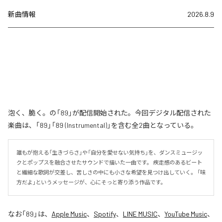
新曲情報
2026.8.9
泡く、脆く。の「89」が配信開始された。今回デジタル配信された
楽曲は、「89」「89 (Instrumental)」を含む全2曲となっている。
誰もが抱える「生きづらさ」や「自分を愛せない気持ち」を、ダンスミュージッ
クとポップスを融合させたサウンドで描いた一曲です。 疾走感のあるビート
と繊細な歌詞が交差し、苦しさの中にも小さな希望を見つけ出していく。 「味
方だよ」というメッセージが、心にそっと寄り添う作品です。
なお「
89
」は、
Apple Music
、
Spotify
、
LINE MUSIC
、
YouTube Music
、