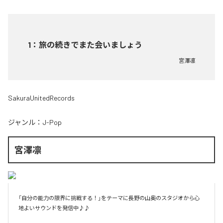
1
：
旅の続きでまた会いましょう
宮澤凛
SakuraUnitedRecords
ジャンル：
J-Pop
宮澤凛
「自分の能力の限界に挑戦する！」をテーマに長野の山奥のスタジオから心
地よいサウンドを発信中♪♪