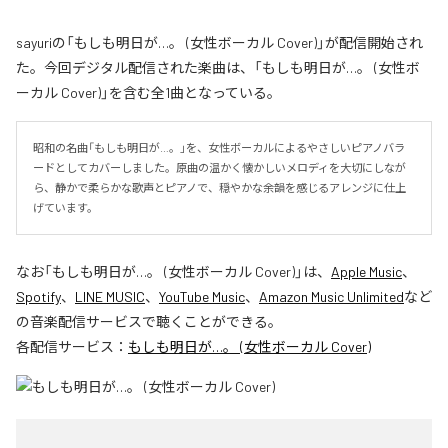
sayuriの「もしも明日が…。 (女性ボーカル Cover)」が配信開始され
た。今回デジタル配信された楽曲は、「もしも明日が…。 (女性ボ
ーカル Cover)」を含む全1曲となっている。
昭和の名曲「もしも明日が…。」を、女性ボーカルによるやさしいピアノバラ
ードとしてカバーしました。原曲の温かく懐かしいメロディを大切にしなが
ら、静かで柔らかな歌声とピアノで、穏やかな余韻を感じるアレンジに仕上
げています。
なお「
もしも明日が…。 (女性ボーカル Cover)
」は、
Apple Music
、
Spotify
、
LINE MUSIC
、
YouTube Music
、
Amazon Music Unlimited
など
の音楽配信サービスで聴くことができる。
各配信サービス：
もしも明日が…。 (女性ボーカル Cover)