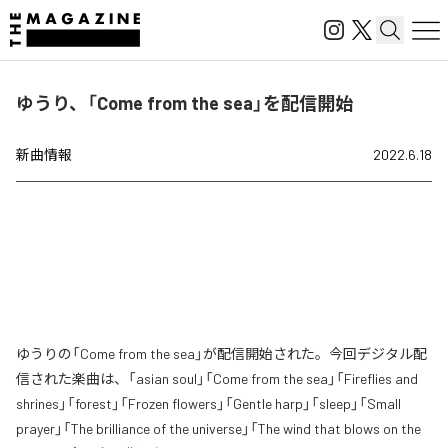
ゆうり、「Come from the sea」を配信開始
新曲情報
2022.6.18
ゆうりの「Come from the sea」が配信開始された。今回デジタル配
信された楽曲は、「asian soul」「Come from the sea」「Fireflies and
shrines」「forest」「Frozen flowers」「Gentle harp」「sleep」「Small
prayer」「The brilliance of the universe」「The wind that blows on the