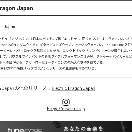
Dragon Japan
クドラゴン ジャパン」は日本のバンド。通称「エルドラ」。正式メンバーは、ヴォーカル＆ギ
i Yoshida(ヨシダユウイチ)、ギター／U-NO(ウーノ)、ベース&ヴォーカル／Ke-suke Irie(
B(ハービー)。ヘヴィロックを基盤としながら、エレクトリックサウンドやホーンが融合したハ
して、パワフルでインパクトのあるライブパフォーマンスは必見。タトゥーやバイカーな
トへの出演から、アウトローなオーディエンスの絶大な支持を得ている。

」「京都カマロ探偵」「KYOTO BLACK」シリーズの主題歌も務めている。
n Japan
の他のリリース：
Electric Dragon Japan
https://runzest.co.jp