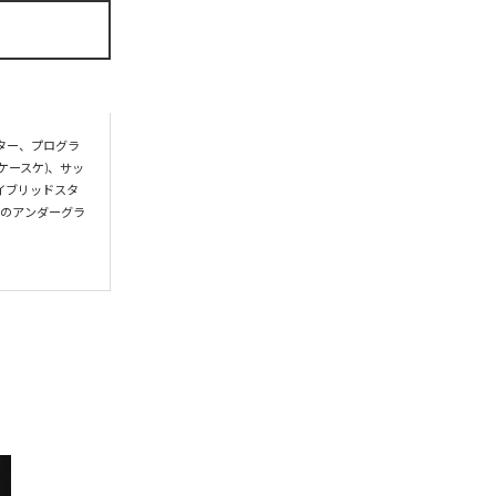
ター、プログラ
入江ケースケ)、サッ
イブリッドスタ
どのアンダーグラ