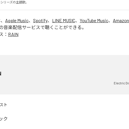
CK」シリーズの主題歌。
は、
Apple Music
、
Spotify
、
LINE MUSIC
、
YouTube Music
、
Amazon
の音楽配信サービスで聴くことができる。
ス：
RAIN
N
Electric 
スト
ック