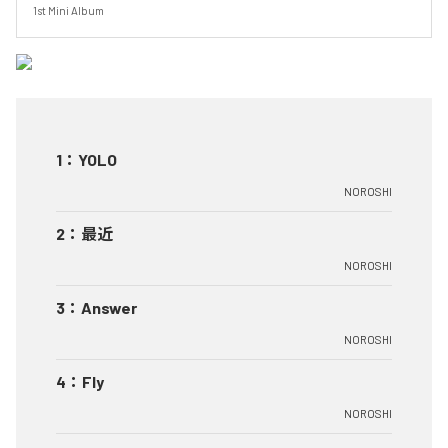
1st Mini Album
1
：
YOLO
NOROSHI
2
：
最近
NOROSHI
3
：
Answer
NOROSHI
4
：
Fly
NOROSHI