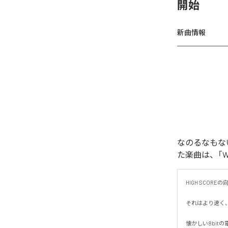
開始
新曲情報
なのるなもないの
た楽曲は、「WAR
HIGH SCORE
それはより速く、
懐かしい8bit