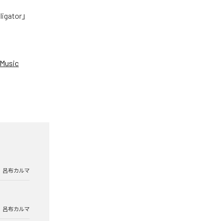
tor」
Music
呂布カルマ
呂布カルマ