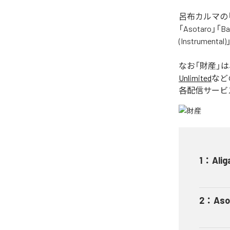
呂布カルマの「
「Asotaro」「Bak
(Instrume
なお「
財産
」
Unlimited
など
各配信サービ
1
：
Alig
2
：
Aso