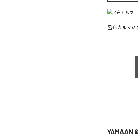
呂布カルマ
の
YAMAAN 