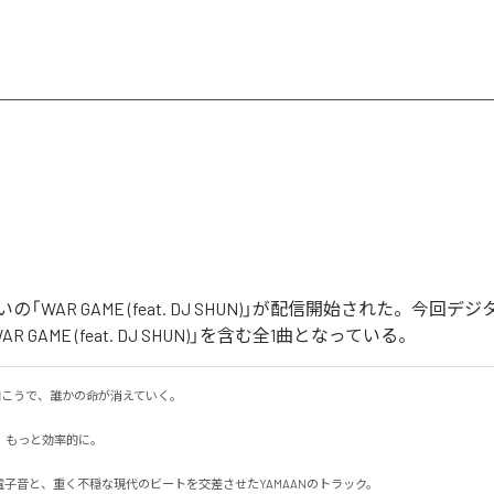
「WAR GAME (feat. DJ SHUN)」が配信開始された。今回
 GAME (feat. DJ SHUN)」を含む全1曲となっている。
の向こうで、誰かの命が消えていく。

もっと効率的に。

の電子音と、重く不穏な現代のビートを交差させたYAMAANのトラック。
