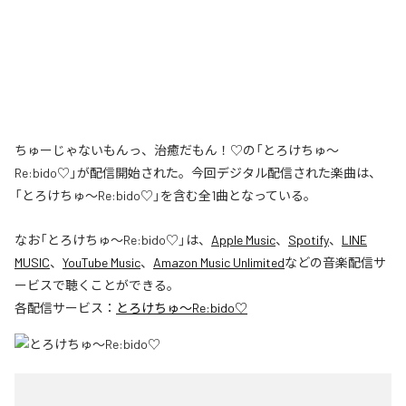
ちゅーじゃないもんっ、治癒だもん！♡の「とろけちゅ〜
Re:bido♡」が配信開始された。今回デジタル配信された楽曲は、
「とろけちゅ〜Re:bido♡」を含む全1曲となっている。
なお「
とろけちゅ〜Re:bido♡
」は、
Apple Music
、
Spotify
、
LINE
MUSIC
、
YouTube Music
、
Amazon Music Unlimited
などの音楽配信サ
ービスで聴くことができる。
各配信サービス：
とろけちゅ〜Re:bido♡