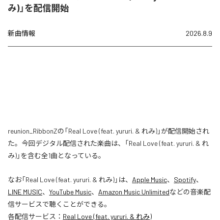
み)」を配信開始
新曲情報
2026.8.9
reunion_RibbonZの「Real Love (feat. yururi. & れみ)」が配信開始され
た。今回デジタル配信された楽曲は、「Real Love (feat. yururi. & れ
み)」を含む全1曲となっている。
なお「
Real Love (feat. yururi. & れみ)
」は、
Apple Music
、
Spotify
、
LINE MUSIC
、
YouTube Music
、
Amazon Music Unlimited
などの音楽配
信サービスで聴くことができる。
各配信サービス：
Real Love (feat. yururi. & れみ)