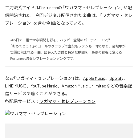
二刀流系アイドルFortunessの「ワガママ・セレブレーション」が配
信開始された。今回デジタル配信された楽曲は、「ワガママ・セレ
ブレーション」を含む全1曲となっている。
365日で一番幸せな瞬間を彩る、ハッピー全開のパーティーソング！

「おめでとう！」のコールやクラップで主役もファンも一体となり、会場中が
笑顔に包まれる一曲。出会えた奇跡と特別な瞬間を、最高の祝福に変える
Fortuness流セレブレーションソングです。
なお「
ワガママ・セレブレーション
」は、
Apple Music
、
Spotify
、
LINE MUSIC
、
YouTube Music
、
Amazon Music Unlimited
などの音楽配
信サービスで聴くことができる。
各配信サービス：
ワガママ・セレブレーション