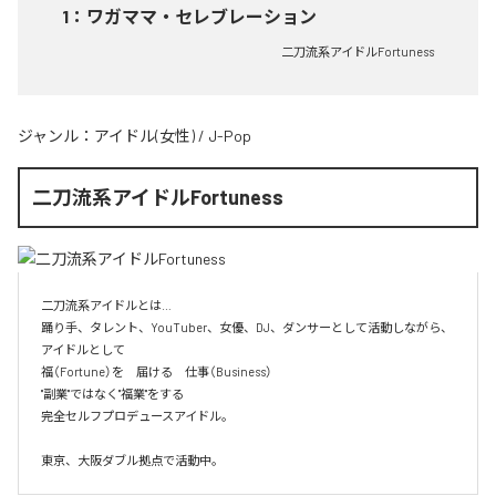
1
：
ワガママ・セレブレーション
二刀流系アイドルFortuness
ジャンル：
アイドル(女性)
/
J-Pop
二刀流系アイドルFortuness
二刀流系アイドルとは…

踊り手、タレント、YouTuber、女優、DJ、ダンサーとして活動しながら、
アイドルとして

福（Fortune）を　届ける　仕事（Business）

"副業"ではなく"福業"をする

完全セルフプロデュースアイドル。

東京、大阪ダブル拠点で活動中。