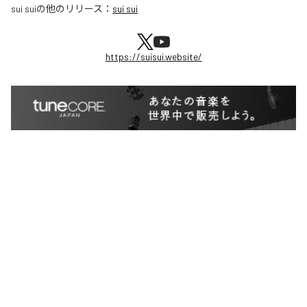
sui sui
の他のリリース：
sui sui
https://suisui.website/