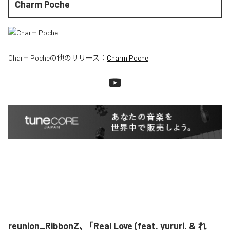
Charm Poche
Charm Poche
の他のリリース：
Charm Poche
reunion_RibbonZ、「Real Love (feat. yururi. & れ