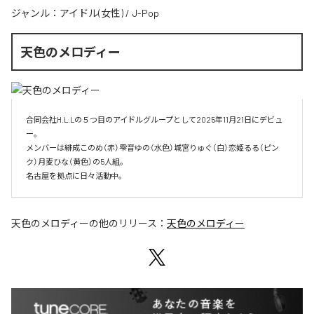
ジャンル：
アイドル(女性)
/
J-Pop
天色のメロディー
合同会社H.L.Lの５つ目のアイドルグループとして2025年11月21日にデビュ
ー。

メンバーは緋成このめ（赤）雫音ゆの（水色）城宮りゅぐ（白）恋姫るる（ピン
ク）月麦ひな（黄色）の5人組。

名古屋を拠点に日々活動中。
天色のメロディー
の他のリリース：
天色のメロディー