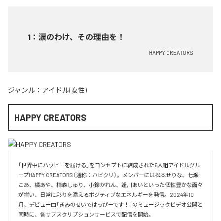
1
：
涙のわけ、その理由を！
HAPPY CREATORS
ジャンル：
アイドル(女性)
HAPPY CREATORS
「世界中にハッピーを届ける」をコンセプトに結成された6人組アイドルグル
ープHAPPY CREATORS（通称：ハピクリ）。メンバーには松本せりな、七瀬
こあ、橘あや、楠森しゅり、小鈴かれん、逢川あいといった個性豊かな面々
が揃い、日常に彩りを添えるポジティブなエネルギーを発信。2024年10
月、デビュー曲「きみのせいではっぴーです！」のミュージックビデオ公開と
同時に、各サブスクリプションサービスで配信を開始。
