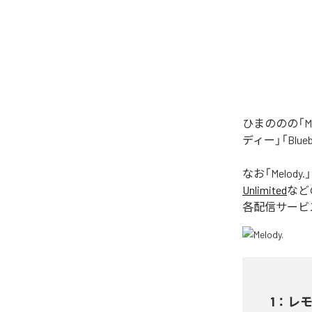
ひまののの「M
ディー」「Blu
なお「
Melody.
Unlimited
など
各配信サービ
1
：
レ