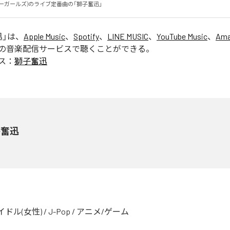
ーガールズ)のライブ定番曲の「獅子奮迅」
迅
」は、
Apple Music
、
Spotify
、
LINE MUSIC
、
YouTube Music
、
Ama
の音楽配信サービスで聴くことができる。
ス：
獅子奮迅
子奮迅
イドル(女性)
/
J-Pop
/
アニメ/ゲーム