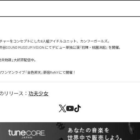
チャーをコンセプトにした6人組アイドルユニット、カンフーガールズ。

（土）渋谷SOUND MUSEUM VISION にてデビュー単独公演『初陣・桃園決起』 を開催。

功夫物語」大好評配信中。

(木)1stワンマンライブ『金色昇天』新宿ReNYにて開催！
のリリース：
功夫少女