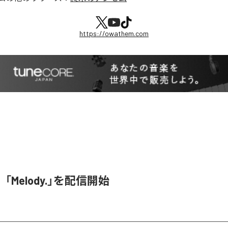
https://owathem.com
Melody.」を配信開始