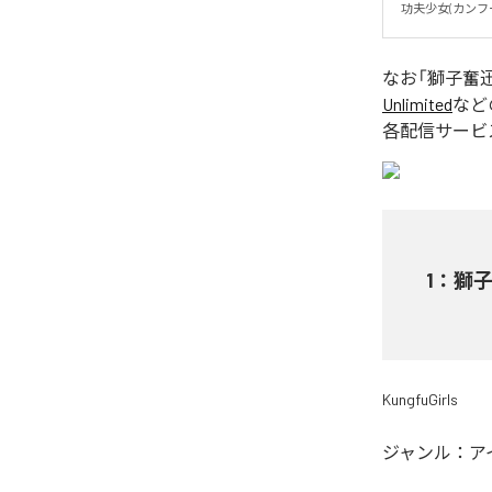
功夫少女(カンフ
なお「
獅子奮
Unlimited
など
各配信サービ
1
：
獅
KungfuGirls
ジャンル：
ア