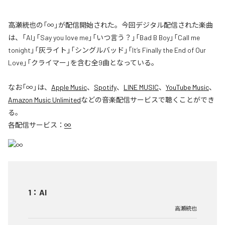
高瀬統也の「∞」が配信開始された。今回デジタル配信された楽曲
は、「AI」「Say you love me」「いつ言う？」「Bad B Boy」「Call me
tonight」「灰ライト」「シングルバッド」「It’s Finally the End of Our
Love」「クライマー」を含む全9曲となっている。
なお「
∞
」は、
Apple Music
、
Spotify
、
LINE MUSIC
、
YouTube Music
、
Amazon Music Unlimited
などの音楽配信サービスで聴くことができ
る。
各配信サービス：
∞
1
：
AI
高瀬統也