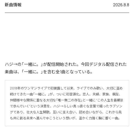
新曲情報
2026.8.8
ハジ→の「一緒に。」が配信開始された。今回デジタル配信された
楽曲は、「一緒に。」を含む全1曲となっている。
2018年のワンマンライブで初披露して以来、ライブでのみ歌い、大切に温め
続けてきた一曲「一緒に。」が、ついに初音源化。恋人、夫婦、家族、親友、
仲間――様々な関係に重なる大切な「唯一無二の存在」と一緒に “この人生を最期ま
で歩んでいく”という決意を、ハジ→らしい真っ直ぐな言葉で綴ったラブソン
グであり、壮大な人生賛歌。互いに支え合い、認め合いながら、これから先
も共に創る未来へ進んでゆこうという想いが、温かく力強く胸に響く一曲。