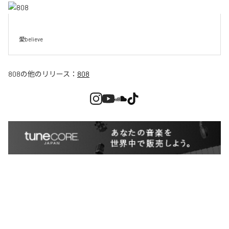
愛believe
808
の他のリリース：
808