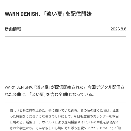
WARM DENISH、「淡い夏」を配信開始
新曲情報
2026.8.8
WARM DENISHの「淡い夏」が配信開始された。今回デジタル配信さ
れた楽曲は、「淡い夏」を含む全1曲となっている。
悔しさと共に時を止めた、夢に描いていた青春。あの頃のぼくたちは、止ま
った時間をうだるような暑さのせいにして、今日も空白のカレンダーを横目
に眺める。新型コロナウイルスにより遠隔授業やイベントの中止を余儀なく
された学生たち。そんな彼らの心境に寄り添う恋愛ソングだ。13th Single「淡