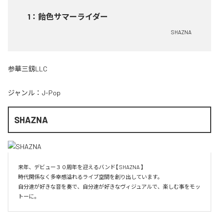
1
：
飴色サマーライダー
SHAZNA
参華三釼LLC
ジャンル：
J-Pop
SHAZNA
来年、デビュー３０周年を迎えるバンド【 SHAZNA 】

時代関係なく多幸感溢れるライブ空間を創り出しています。

自分達が好きな音を奏で、自分達が好きなヴィジュアルで、楽しむ事をモッ