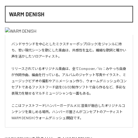
WARM DENISH
バンドサウンドを中心としたミクスチャーポップ(ロック)をジャンルに持
ち、若い現代シーンを歌にした楽曲は、共感性を生む。繊細な歌詞と暖かい
声を活かしたソロアーティスト。

リリースされているオリジナル楽曲は、全てComposer／Vo：みやっち自身
が作詞作曲、編曲を行っている。アルバムのジャケット写真やイラスト、ミ
ュージックビデオの撮影やアニメーション作り、ウォームデニッシュのコン
セプトであるファストフード店をCG/3D制作ソフトで自ら作るなど、多彩な
表現力を魅せるマルチミュージシャンな一面もある。

ここはファストフード(ハンバーガーグルメ)と音楽が融合したオリジナルコ
ンテンツを楽しめる場所。ハンバーガ屋さんがコンセプトのアーティスト
WARM DENISH (ウォームデニッシュ)開店です。