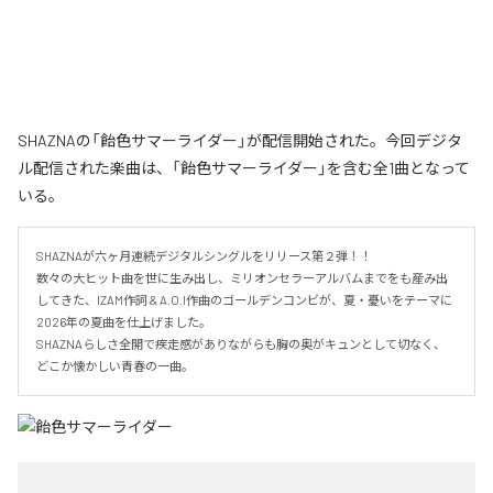
SHAZNAの「飴色サマーライダー」が配信開始された。今回デジタ
ル配信された楽曲は、「飴色サマーライダー」を含む全1曲となって
いる。
SHAZNAが六ヶ月連続デジタルシングルをリリース第２弾！！

数々の大ヒット曲を世に生み出し、ミリオンセラーアルバムまでをも産み出
してきた、IZAM作詞 & A.O.I作曲のゴールデンコンビが、夏・憂いをテーマに
2026年の夏曲を仕上げました。

SHAZNAらしさ全開で疾走感がありながらも胸の奥がキュンとして切なく、
どこか懐かしい青春の一曲。