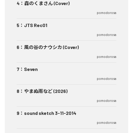
4
：
森のくまさん (Cover)
pomodorosa
5
：
JTS Rec01
pomodorosa
6
：
風の谷のナウシカ (Cover)
pomodorosa
7
：
Seven
pomodorosa
8
：
やまぬ雨など (2026)
pomodorosa
9
：
sound sketch 3-11-2014
pomodorosa