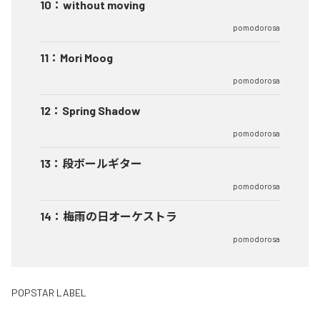
10
：
without moving
pomodorosa
11
：
Mori Moog
pomodorosa
12
：
Spring Shadow
pomodorosa
13
：
段ボールギター
pomodorosa
14
：
梅雨の日オーケストラ
pomodorosa
POPSTAR LABEL