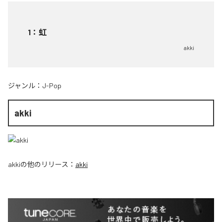
1
：
虹
akki
ジャンル：
J-Pop
akki
akki
の他のリリース：
akki