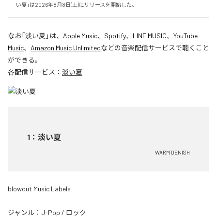
い夏」は2026年8月8日(土)にリリースを開始した。
なお「
淡い夏
」は、
Apple Music
、
Spotify
、
LINE MUSIC
、
YouTube
Music
、
Amazon Music Unlimited
などの音楽配信サービスで聴くこと
ができる。
各配信サービス：
淡い夏
1
：
淡い夏
WARM DENISH
blowout Music Labels
ジャンル：
J-Pop
/
ロック