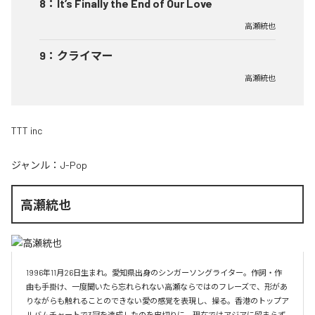
8
：
It’s Finally the End of Our Love
高瀬統也
9
：
クライマー
高瀬統也
TTT inc
ジャンル：
J-Pop
高瀬統也
1996年11月26日生まれ。愛知県出身のシンガーソングライター。作詞・作
曲も手掛け、一度聞いたら忘れられない高瀬ならではのフレーズで、形があ
りながらも触れることのできない愛の感覚を表現し、操る。香港のトップア
ルバムチャートで3冠を達成したのを皮切りに、現在ではアジアに留まらず