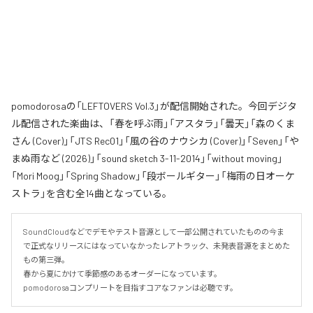
pomodorosaの「LEFTOVERS Vol.3」が配信開始された。今回デジタ
ル配信された楽曲は、「春を呼ぶ雨」「アスタラ」「曇天」「森のくま
さん (Cover)」「JTS Rec01」「風の谷のナウシカ (Cover)」「Seven」「や
まぬ雨など (2026)」「sound sketch 3-11-2014」「without moving」
「Mori Moog」「Spring Shadow」「段ボールギター」「梅雨の日オーケ
ストラ」を含む全14曲となっている。
SoundCloudなどでデモやテスト音源として一部公開されていたものの今ま
で正式なリリースにはなっていなかったレアトラック、未発表音源をまとめた
もの第三弾。

春から夏にかけて季節感のあるオーダーになっています。

pomodorosaコンプリートを目指すコアなファンは必聴です。