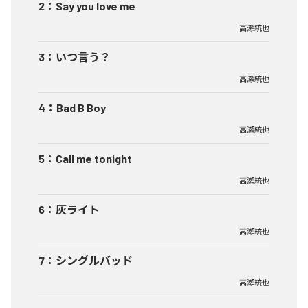
2
：
Say you love me
高瀬統也
3
：
いつ言う？
高瀬統也
4
：
Bad B Boy
高瀬統也
5
：
Call me tonight
高瀬統也
6
：
灰ライト
高瀬統也
7
：
シングルバッド
高瀬統也