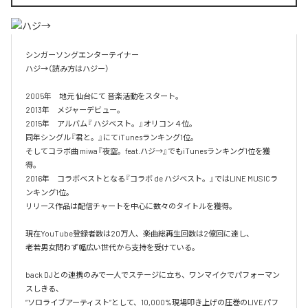
シンガーソングエンターテイナー

ハジ→（読み方はハジー）

2005年　地元 仙台にて 音楽活動をスタート。

2013年　メジャーデビュー。

2015年　アルバム『 ハジベスト。』オリコン４位。

同年シングル『君と。』にてiTunesランキング1位。

そしてコラボ曲 miwa『夜空。feat.ハジ→』でもiTunesランキング1位を獲
得。

2016年　コラボベストとなる『コラボ de ハジベスト。』ではLINE MUSICラ
ンキング1位。

リリース作品は配信チャートを中心に数々のタイトルを獲得。

現在YouTube登録者数は20万人、楽曲総再生回数は2億回に達し、

老若男女問わず幅広い世代から支持を受けている。 

back DJとの連携のみで一人でステージに立ち、ワンマイクでパフォーマン
スしきる、

“ソロライブアーティスト”として、10,000%現場叩き上げの圧巻のLIVEパフ