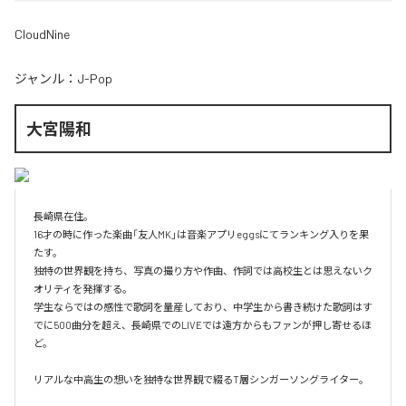
CloudNine
ジャンル：
J-Pop
大宮陽和
長崎県在住。

16才の時に作った楽曲「友人MK」は音楽アプリeggsにてランキング入りを果
たす。

独特の世界観を持ち、写真の撮り方や作曲、作詞では高校生とは思えないク
オリティを発揮する。

学生ならではの感性で歌詞を量産しており、中学生から書き続けた歌詞はす
でに500曲分を超え、長崎県でのLIVEでは遠方からもファンが押し寄せるほ
ど。

リアルな中高生の想いを独特な世界観で綴るT層シンガーソングライター。