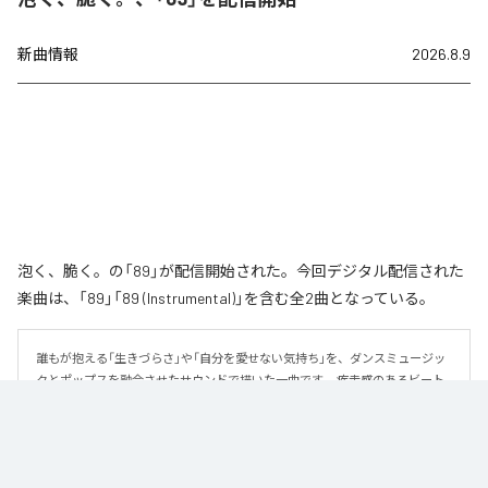
新曲情報
2026.8.9
泡く、脆く。の「89」が配信開始された。今回デジタル配信された
楽曲は、「89」「89 (Instrumental)」を含む全2曲となっている。
誰もが抱える「生きづらさ」や「自分を愛せない気持ち」を、ダンスミュージッ
クとポップスを融合させたサウンドで描いた一曲です。 疾走感のあるビート
と繊細な歌詞が交差し、苦しさの中にも小さな希望を見つけ出していく。 「味
方だよ」というメッセージが、心にそっと寄り添う作品です。