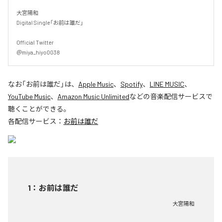
大宮陽和

Digital Single「お前は誰だ」

Official Twitter

＠miya_hiyo0038
なお「
お前は誰だ
」は、
Apple Music
、
Spotify
、
LINE MUSIC
、
YouTube Music
、
Amazon Music Unlimited
などの音楽配信サービスで
聴くことができる。
各配信サービス：
お前は誰だ
1
：
お前は誰だ
大宮陽和